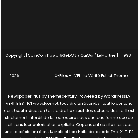
Copyright [CoinCoin Powa ©SebOS / GuiGui / LeMartien] - 1998-
2026
X-Files – LVEI : La Vérité Est Ici
. Theme:
Newspaper Plus by
Themecentury
. Powered by
WordPress
LA
VERITE EST ICI www.lvei.net, tous droits réservés : tout le contenu
écrit (sauf indication) est le droit exclusif des auteurs du site. Il est
strictement interdit de le reproduire sous quelque forme que ce
soit sans leur autorisation explicite. Cependant ce site n'est pas
un site officiel ou à but lucratif et les droits de la série The-X-FILES