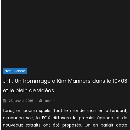
Non Classé
J-1 : Un hommage à Kim Manners dans le 10×03
et le plein de vidéos
Author
Posted
23 janvier 2016
admin
on
Lundi, on pourra spoiler tout le monde mais en attendant,
dimanche soir, la FOX diffusera le premier épisode et de
nouveaux extraits ont été proposés. On en parlait cette