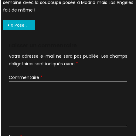
semaine avec la soucoupe posée à Madrid mais Los Angeles
fait de même !
Navigation
X Pose 28 1998 UK (4)
de
l’article
Laisser un commentaire
Votre adresse e-mail ne sera pas publiée.
Les champs
obligatoires sont indiqués avec
*
Commentaire
*