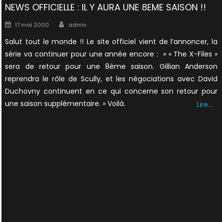
NEWS OFFICIELLE : IL Y AURA UNE 8EME SAISON !!
Author
Posted
17 mai 2000
admin
on
Salut tout le monde !! Le site officiel vient de l’annoncer, la
série va continuer pour une année encore : » « The X-Files »
sera de retour pour une 8ème saison. Gillian Anderson
reprendra le rôle de Scully, et les négociations avec David
Duchovny continuent en ce qui concerne son retour pour
une saison supplémentaire. » Voilà.
Lire…