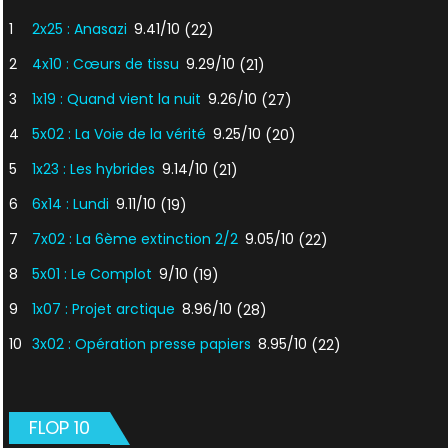
1
2x25 : Anasazi
9.41/10
(22)
2
4x10 : Cœurs de tissu
9.29/10
(21)
3
1x19 : Quand vient la nuit
9.26/10
(27)
4
5x02 : La Voie de la vérité
9.25/10
(20)
5
1x23 : Les hybrides
9.14/10
(21)
6
6x14 : Lundi
9.11/10
(19)
7
7x02 : La 6ème extinction 2/2
9.05/10
(22)
8
5x01 : Le Complot
9/10
(19)
9
1x07 : Projet arctique
8.96/10
(28)
10
3x02 : Opération presse papiers
8.95/10
(22)
FLOP 10