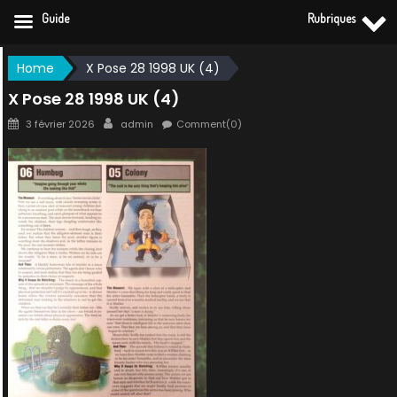
Guide
Rubriques
Skip
Home
X Pose 28 1998 UK (4)
to
X Pose 28 1998 UK (4)
content
Posted
Author
3 février 2026
admin
Comment(0)
on