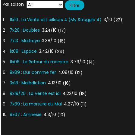
Par saison
1
11x10 : La Vérité est ailleurs 4 (My Struggle 4)
3/10
(22)
2
7x20 : Doubles
3.24/10
(17)
3
7x13 : Maitreya
3.38/10
(16)
4
1x08 : Espace
3.42/10
(24)
5
11x06 : Le Retour du monstre
3.79/10
(14)
6
8x09 : Dur comme fer
4.08/10
(12)
7
3x18 : Malédiction
4.13/10
(16)
8
9x19/20 : La Vérité est ici
4.22/10
(18)
9
7x09 : La morsure du Mal
4.27/10
(11)
10
9x07 : Amnésie
4.3/10
(10)