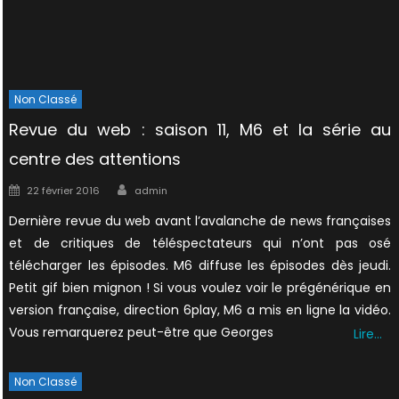
Non Classé
Revue du web : saison 11, M6 et la série au
centre des attentions
Author
Posted
22 février 2016
admin
on
Dernière revue du web avant l’avalanche de news françaises
et de critiques de téléspectateurs qui n’ont pas osé
télécharger les épisodes. M6 diffuse les épisodes dès jeudi.
Petit gif bien mignon ! Si vous voulez voir le prégénérique en
version française, direction 6play, M6 a mis en ligne la vidéo.
Vous remarquerez peut-être que Georges
Lire…
Non Classé