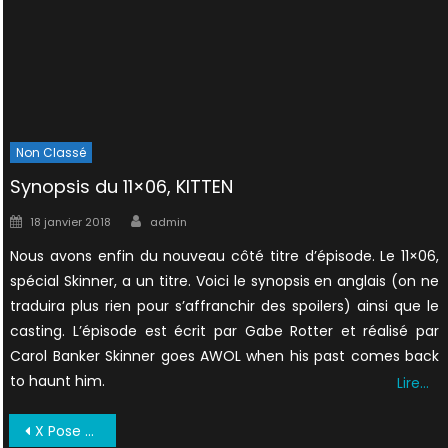
Non Classé
Synopsis du 11×06, KITTEN
Author
Posted
18 janvier 2018
admin
on
Nous avons enfin du nouveau côté titre d’épisode. Le 11×06,
spécial Skinner, a un titre. Voici le synopsis en anglais (on ne
traduira plus rien pour s’affranchir des spoilers) ainsi que le
casting. L’épisode est écrit par Gabe Rotter et réalisé par
Carol Banker Skinner goes AWOL when his past comes back
to haunt him.
Lire…
Navigation
X Pose 37 Septembre 1998 UK (1)