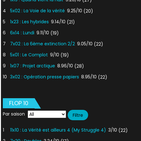
4
5x02 : La Voie de la vérité
9.25/10
(20)
5
1x23 : Les hybrides
9.14/10
(21)
6
6x14 : Lundi
9.11/10
(19)
7
7x02 : La 6ème extinction 2/2
9.05/10
(22)
8
5x01 : Le Complot
9/10
(19)
9
1x07 : Projet arctique
8.96/10
(28)
10
3x02 : Opération presse papiers
8.95/10
(22)
FLOP 10
Par saison
1
11x10 : La Vérité est ailleurs 4 (My Struggle 4)
3/10
(22)