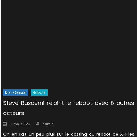
Non Classé
Reboot
Steve Buscemi rejoint le reboot avec 6 autres
acteurs
Author
Posted
12 mai 2026
admin
on
On en sait un peu plus sur le casting du reboot de X-Files