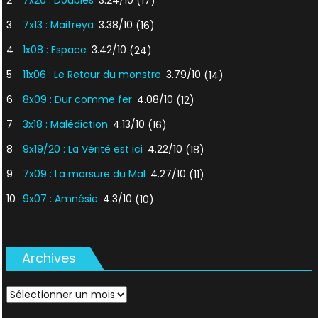
2
7x20 : Doubles
3.24/10
(17)
3
7x13 : Maitreya
3.38/10
(16)
4
1x08 : Espace
3.42/10
(24)
5
11x06 : Le Retour du monstre
3.79/10
(14)
6
8x09 : Dur comme fer
4.08/10
(12)
7
3x18 : Malédiction
4.13/10
(16)
8
9x19/20 : La Vérité est ici
4.22/10
(18)
9
7x09 : La morsure du Mal
4.27/10
(11)
10
9x07 : Amnésie
4.3/10
(10)
Archives
Archives