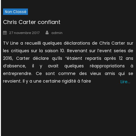
Non Classé
Chris Carter confiant
Author
Posted
27 novembre 2017
admin
on
TV Line a recueilli quelques déclarations de Chris Carter sur
les critiques sur la saison 10. Revenant sur l’event series de
2016, Carter déclare qu’ils “étaient repartis après 12 ans
d’absence, il y avait quelques réappropriations à
entreprendre. Ce sont comme des vieux amis qui se
revoient. Il y a une certaine rigidité à faire
Lire…