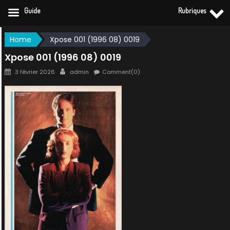
Guide
Rubriques
Skip
Home
Xpose 001 (1996 08) 0019
to
Xpose 001 (1996 08) 0019
content
Posted
Author
3 février 2026
admin
Comment(0)
on