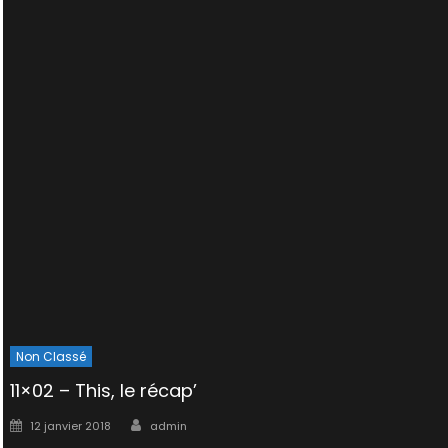
Non Classé
11×02 – This, le récap’
Author
Posted
12 janvier 2018
admin
on