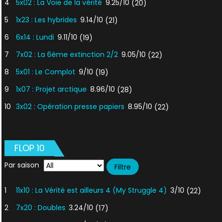
4
5x02 : La Voie de la vérité
9.25/10
(20)
5
1x23 : Les hybrides
9.14/10
(21)
6
6x14 : Lundi
9.11/10
(19)
7
7x02 : La 6ème extinction 2/2
9.05/10
(22)
8
5x01 : Le Complot
9/10
(19)
9
1x07 : Projet arctique
8.96/10
(28)
10
3x02 : Opération presse papiers
8.95/10
(22)
FLOP 10
Par saison
1
11x10 : La Vérité est ailleurs 4 (My Struggle 4)
3/10
(22)
2
7x20 : Doubles
3.24/10
(17)