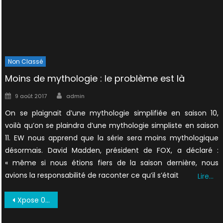
Non Classé
Moins de mythologie : le problème est là
Author
Posted
9 août 2017
admin
on
On se plaignait d’une mythologie simplifiée en saison 10,
voilà qu’on se plaindra d’une mythologie simpliste en saison
11. EW nous apprend que la série sera moins mythologique
désormais. David Madden, président de FOX, a déclaré :
« même si nous étions fiers de la saison dernière, nous
avions la responsabilité de raconter ce qu’il s’était
Lire…
Navigation
Xpose 001 (1996 08) 0019
de