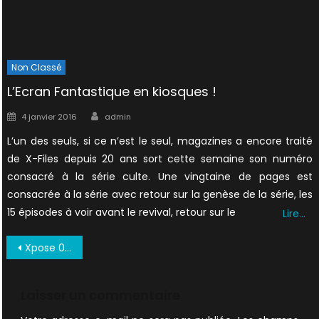
Non Classé
L’Ecran Fantastique en kiosques !
Author
Posted
4 janvier 2016
admin
on
L’un des seuls, si ce n’est le seul, magazines a encore traité
de X-Files depuis 20 ans sort cette semaine son numéro
consacré à la série culte. Une vingtaine de pages est
consacrée à la série avec retour sur la genèse de la série, les
15 épisodes à voir avant le revival, retour sur le
Lire…
Navigation
Xpose 001 (1996 08) 0041
de
l’article
Laisser un commentaire