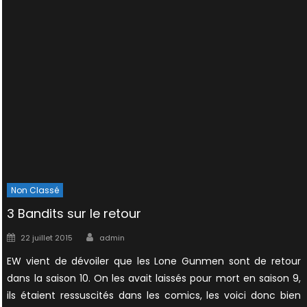
Non Classé
3 Bandits sur le retour
Author
Posted
22 juillet 2015
admin
on
EW vient de dévoiler que les Lone Gunmen sont de retour
dans la saison 10. On les avait laissés pour mort en saison 9,
ils étaient ressuscités dans les comics, les voici donc bien