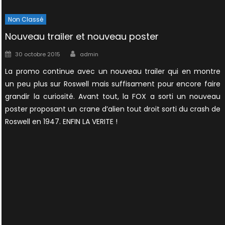
Non Classé
Nouveau trailer et nouveau poster
Author
Posted
30 octobre 2015
admin
on
La promo continue avec un nouveau trailer qui en montre
un peu plus sur Roswell mais suffisament pour encore faire
grandir la curiosité. Avant tout, la FOX a sorti un nouveau
poster proposant un crane d’alien tout droit sorti du crash de
Roswell en 1947. ENFIN LA VERITE !