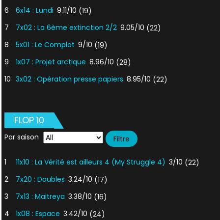
6
6x14 : Lundi
9.11/10
(19)
7
7x02 : La 6ème extinction 2/2
9.05/10
(22)
8
5x01 : Le Complot
9/10
(19)
9
1x07 : Projet arctique
8.96/10
(28)
10
3x02 : Opération presse papiers
8.95/10
(22)
FLOP 10
Par saison
1
11x10 : La Vérité est ailleurs 4 (My Struggle 4)
3/10
(22)
2
7x20 : Doubles
3.24/10
(17)
3
7x13 : Maitreya
3.38/10
(16)
4
1x08 : Espace
3.42/10
(24)