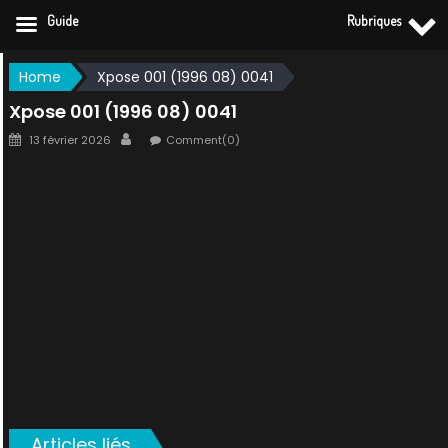
Guide
Rubriques
Skip
Home
Xpose 001 (1996 08) 0041
to
Xpose 001 (1996 08) 0041
content
Posted
Author
13 février 2026
Comment(0)
on
Articles liés