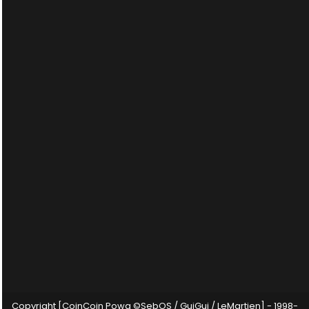
Copyright [CoinCoin Powa ©SebOS / GuiGui / LeMartien] - 1998-