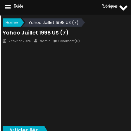
Guide
Rubriques
Skip
Home
Yahoo Juillet 1998 US (7)
to
Yahoo Juillet 1998 US (7)
content
Posted
Author
2 février 2026
admin
Comment(0)
on
Articles liés