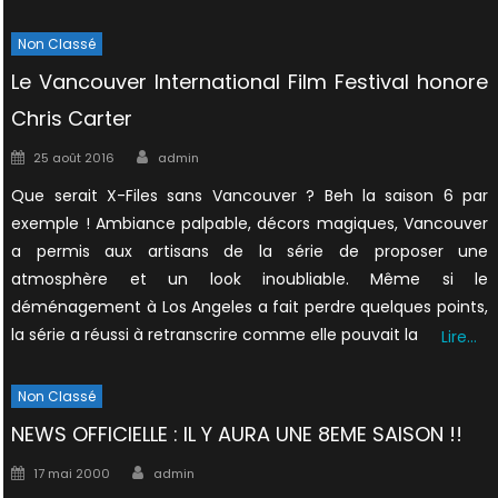
Non Classé
Le Vancouver International Film Festival honore
Chris Carter
Author
Posted
25 août 2016
admin
on
Que serait X-Files sans Vancouver ? Beh la saison 6 par
exemple ! Ambiance palpable, décors magiques, Vancouver
a permis aux artisans de la série de proposer une
atmosphère et un look inoubliable. Même si le
déménagement à Los Angeles a fait perdre quelques points,
la série a réussi à retranscrire comme elle pouvait la
Lire…
Non Classé
NEWS OFFICIELLE : IL Y AURA UNE 8EME SAISON !!
Author
Posted
17 mai 2000
admin
on