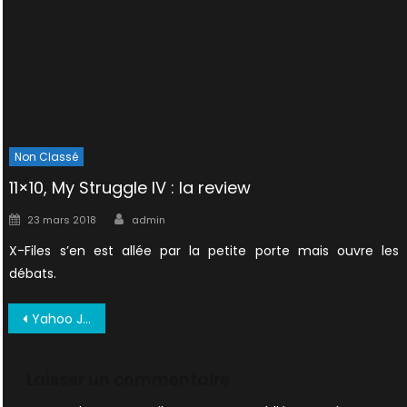
Non Classé
11×10, My Struggle IV : la review
Author
Posted
23 mars 2018
admin
on
X-Files s’en est allée par la petite porte mais ouvre les
débats.
Navigation
Yahoo Juillet 1998 US (7)
de
l’article
Laisser un commentaire