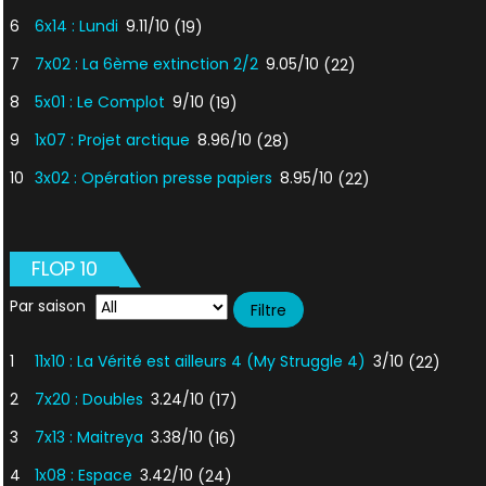
6
6x14 : Lundi
9.11/10
(19)
7
7x02 : La 6ème extinction 2/2
9.05/10
(22)
8
5x01 : Le Complot
9/10
(19)
9
1x07 : Projet arctique
8.96/10
(28)
10
3x02 : Opération presse papiers
8.95/10
(22)
FLOP 10
Par saison
1
11x10 : La Vérité est ailleurs 4 (My Struggle 4)
3/10
(22)
2
7x20 : Doubles
3.24/10
(17)
3
7x13 : Maitreya
3.38/10
(16)
4
1x08 : Espace
3.42/10
(24)