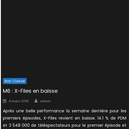
Non Classé
M6 : X-Files en baisse
Author
Posted
4 mars 2016
admin
on
Après une belle performance la semaine dernière pour les
premiers épisodes, X-Files revient en baisse. 14.1 % de PDM
et 3 548 000 de téléspectateurs pour le premier épisode et