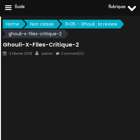
Guide
Rubriques
Skip
Home
Non classé
11×05 – Ghouli : la review
to
ghouli-x-files-critique-2
content
Ghouli-X-Files-Critique-2
Posted
Author
2 février 2018
admin
Comment(0)
on