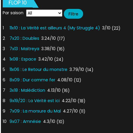
FLOP 10
Par saison
1
11x10 : La Vérité est ailleurs 4 (My Struggle 4)
3/10
(22)
2
7x20 : Doubles
3.24/10
(17)
3
7x13 : Maitreya
3.38/10
(16)
4
1x08 : Espace
3.42/10
(24)
5
11x06 : Le Retour du monstre
3.79/10
(14)
6
8x09 : Dur comme fer
4.08/10
(12)
7
3x18 : Malédiction
4.13/10
(16)
8
9x19/20 : La Vérité est ici
4.22/10
(18)
9
7x09 : La morsure du Mal
4.27/10
(11)
10
9x07 : Amnésie
4.3/10
(10)