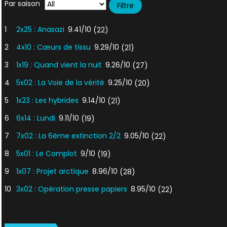
Par saison
1
2x25 : Anasazi
9.41/10
(22)
2
4x10 : Cœurs de tissu
9.29/10
(21)
3
1x19 : Quand vient la nuit
9.26/10
(27)
4
5x02 : La Voie de la vérité
9.25/10
(20)
5
1x23 : Les hybrides
9.14/10
(21)
6
6x14 : Lundi
9.11/10
(19)
7
7x02 : La 6ème extinction 2/2
9.05/10
(22)
8
5x01 : Le Complot
9/10
(19)
9
1x07 : Projet arctique
8.96/10
(28)
10
3x02 : Opération presse papiers
8.95/10
(22)