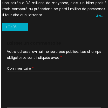
une soirée à 3.3 millions de moyenne, c’est un bilan positif
mais comparé au précédent, on perd 1 million de personnes.
Il faut dire que l’attente
Lire…
Navigation
11×05 – Ghouli : la review
de
l’article
Laisser un commentaire
Votre adresse e-mail ne sera pas publiée.
Les champs
obligatoires sont indiqués avec
*
Commentaire
*