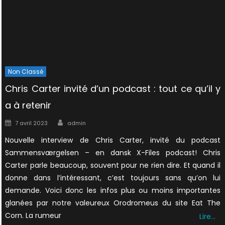
Non Classé
Chris Carter invité d’un podcast : tout ce qu’il y
a à retenir
Author
Posted
7 avril 2023
admin
on
Nouvelle interview de Chris Carter, invité du podcast
Sammensværgelsen – en dansk X-Files podcast! Chris
Carter parle beaucoup, souvent pour ne rien dire. Et quand il
donne dans l’intéressant, c’est toujours sans qu’on lui
demande. Voici donc les infos plus ou moins importantes
glanées par notre valeureux Orodromeus du site Eat The
Corn. La rumeur
Lire…