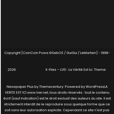
Copyright [CoinCoin Powa ©SebOS / GuiGui / LeMartien] - 1998-
2026
X-Files – LVEI : La Vérité Est Ici
. Theme:
Newspaper Plus by
Themecentury
. Powered by
WordPress
LA
VERITE EST ICI www.lvei.net, tous droits réservés : tout le contenu
écrit (sauf indication) est le droit exclusif des auteurs du site. Il est
strictement interdit de le reproduire sous quelque forme que ce
soit sans leur autorisation explicite. Cependant ce site n'est pas