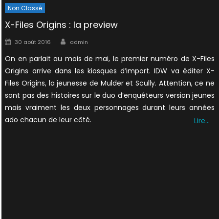
Non Classé
X-Files Origins : la preview
Author
Posted
30 août 2016
admin
on
On en parlait au mois de mai, le premier numéro de X-Files
Origins arrive dans les kiosques d’import. IDW va éditer X-
Files Origins, la jeunesse de Mulder et Scully. Attention, ce ne
sont pas des histoires sur le duo d’enquêteurs version jeunes
mais vraiment les deux personnages durant leurs années
ado chacun de leur côté.
Lire…