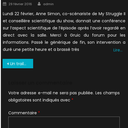
Author
Posted
29 février 2016
admin
on
Lundi 22 février, Anne Simon, co-scénariste de My Struggle II
et conseillère scientifique du show, donnait une conférence
sur l’aspect scientifique de l’épisode après l’avoir regardé en
direct avec la salle. Merci à Gruic du forum pour les
informations. Passé le générique de fin, son intervention a
duré une petite heure et a brassé très
Lire…
Navigation
Un trailer pour le 10×05 Babylon
de
l’article
Laisser un commentaire
Votre adresse e-mail ne sera pas publiée.
Les champs
obligatoires sont indiqués avec
*
Commentaire
*