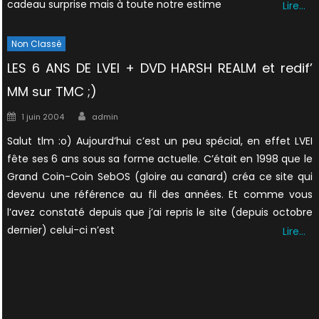
cadeau surprise mais à toute notre estime
Lire…
Non Classé
LES 6 ANS DE LVEI + DVD HARSH REALM et redif’
MM sur TMC ;)
Author
Posted
1 juin 2004
admin
on
Salut tlm :o) Aujourd’hui c’est un peu spécial, en effet LVEI
fête ses 6 ans sous sa forme actuelle. C’était en 1998 que le
Grand Coin-Coin SebOS (gloire au canard) créa ce site qui
devenu une référence au fil des années. Et comme vous
l’avez constaté depuis que j’ai repris le site (depuis octobre
dernier) celui-ci n’est
Lire…