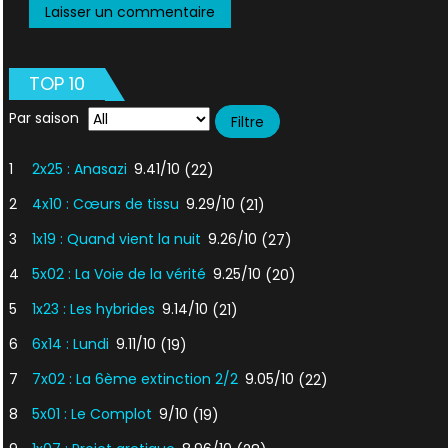
TOP 10
Par saison
1
2x25 : Anasazi
9.41/10
(22)
2
4x10 : Cœurs de tissu
9.29/10
(21)
3
1x19 : Quand vient la nuit
9.26/10
(27)
4
5x02 : La Voie de la vérité
9.25/10
(20)
5
1x23 : Les hybrides
9.14/10
(21)
6
6x14 : Lundi
9.11/10
(19)
7
7x02 : La 6ème extinction 2/2
9.05/10
(22)
8
5x01 : Le Complot
9/10
(19)