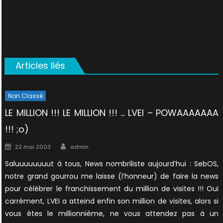
Articles liés
Non Classé
LE MILLION !!! LE MILLION !!! … LVEI – POWAAAAAAA
!!! ;o)
Author
Posted
22 mai 2003
admin
on
Saluuuuuuuut à tous, News nombriliste aujourd’hui : SebOS,
notre grand gourrou me laisse (l’honneur) de faire la news
pour célébrer le franchissement du million de visites !!! Oui
carrément, LVEI a atteind enfin son million de visites, alors si
vous êtes le millionnième, ne vous attendez pas à un