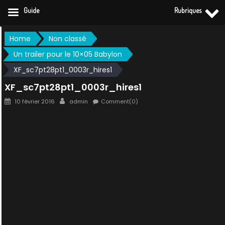
Guide
Rubriques
Skip
Home
Non classé
to
Un trailer pour le 10×05 Babylon
content
XF_sc7pt28pt1_0003r_hires1
XF_sc7pt28pt1_0003r_hires1
Posted
Author
10 février 2016
admin
Comment(0)
on