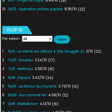
9
1x07 : Projet arctique
8.96/10
(28)
10
3x02 : Opération presse papiers
8.95/10
(22)
FLOP 10
Par saison
1
11x10 : La Vérité est ailleurs 4 (My Struggle 4)
3/10
(22)
2
7x20 : Doubles
3.24/10
(17)
3
7x13 : Maitreya
3.38/10
(16)
4
1x08 : Espace
3.42/10
(24)
5
11x06 : Le Retour du monstre
3.79/10
(14)
6
8x09 : Dur comme fer
4.08/10
(12)
7
3x18 : Malédiction
4.13/10
(16)