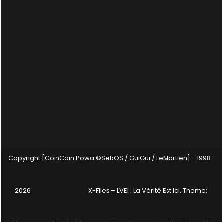
Copyright [CoinCoin Powa ©SebOS / GuiGui / LeMartien] - 1998-
2026
X-Files – LVEI : La Vérité Est Ici
. Theme: