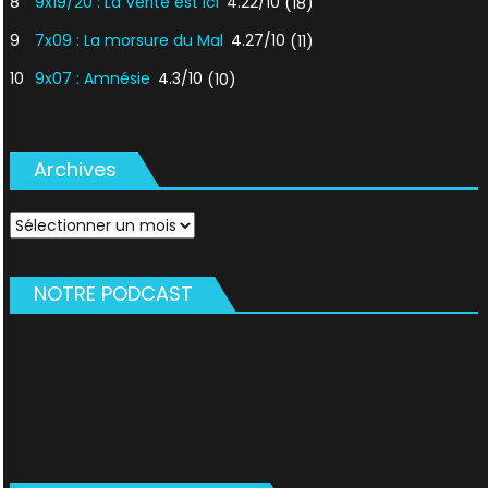
8
9x19/20 : La Vérité est ici
4.22/10
(18)
9
7x09 : La morsure du Mal
4.27/10
(11)
10
9x07 : Amnésie
4.3/10
(10)
Archives
Archives
NOTRE PODCAST