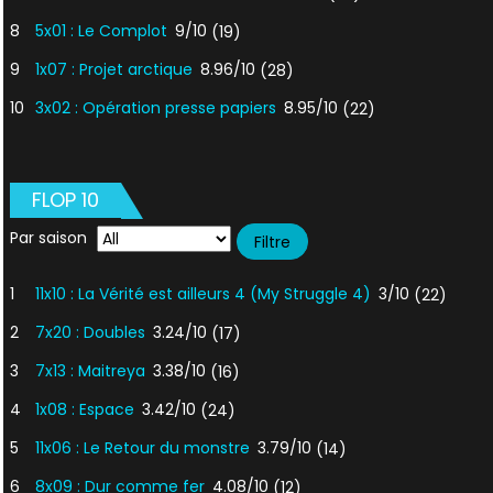
8
5x01 : Le Complot
9/10
(19)
9
1x07 : Projet arctique
8.96/10
(28)
10
3x02 : Opération presse papiers
8.95/10
(22)
FLOP 10
Par saison
1
11x10 : La Vérité est ailleurs 4 (My Struggle 4)
3/10
(22)
2
7x20 : Doubles
3.24/10
(17)
3
7x13 : Maitreya
3.38/10
(16)
4
1x08 : Espace
3.42/10
(24)
5
11x06 : Le Retour du monstre
3.79/10
(14)
6
8x09 : Dur comme fer
4.08/10
(12)