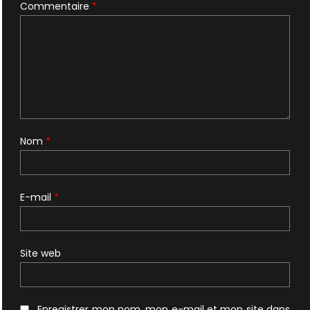
Commentaire
*
Nom
*
E-mail
*
Site web
Enregistrer mon nom, mon e-mail et mon site dans