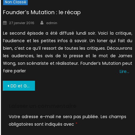
Non Classé
Founder’s Mutation : le récap
Author
Posted
27 janvier 2016
admin
on
Le second épisode a été diffusé lundi soir. Voici la critique,
l’audience et les petites infos à savoir. Un loner qui fait du
bien, c’est ce qu’il ressort de toutes les critiques. Découvrons
les audiences, les avis de la presse et le mot de James
Wong, son scénariste et réalisateur. Founder’s Mutation peut
faire parler
Lire…
Navigation
DD et GA réunis aux SAG Awards
de
l’article
Laisser un commentaire
Votre adresse e-mail ne sera pas publiée.
Les champs
obligatoires sont indiqués avec
*