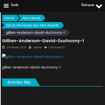
Guide
Rubriques
Skip
Home
Non classé
to
DD et GA réunis aux SAG Awards
content
gillian-anderson-david-duchovny-1
Gillian-Anderson-David-Duchovny-1
Posted
Author
24 février 2025
admin
Comment(0)
on
gillian-anderson-david-duchovny-1
Articles liés