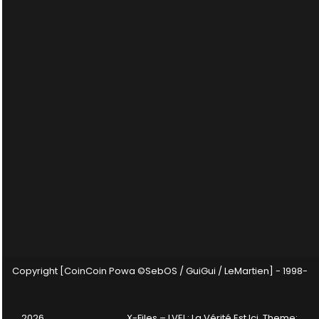
Copyright [CoinCoin Powa ©SebOS / GuiGui / LeMartien] - 1998-
2026
X-Files – LVEI : La Vérité Est Ici
. Theme: