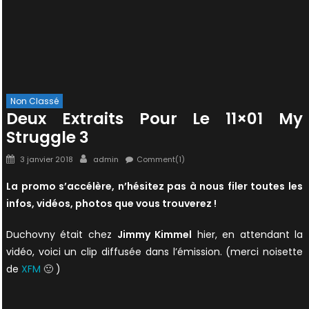
Non Classé
Deux Extraits Pour Le 11×01 My
Struggle 3
Posted
Author
3 janvier 2018
admin
Comment(1)
on
La promo s’accélère, n’hésitez pas à nous filer toutes les
infos, vidéos, photos que vous trouverez !
Duchovny était chez
Jimmy Kimmel
hier, en attendant la
vidéo, voici un clip diffusée dans l’émission. (merci noisette
de
XFM
🙂 )