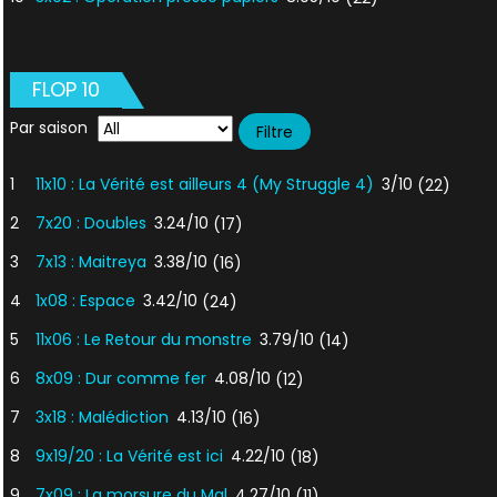
FLOP 10
Par saison
1
11x10 : La Vérité est ailleurs 4 (My Struggle 4)
3/10
(22)
2
7x20 : Doubles
3.24/10
(17)
3
7x13 : Maitreya
3.38/10
(16)
4
1x08 : Espace
3.42/10
(24)
5
11x06 : Le Retour du monstre
3.79/10
(14)
6
8x09 : Dur comme fer
4.08/10
(12)
7
3x18 : Malédiction
4.13/10
(16)
8
9x19/20 : La Vérité est ici
4.22/10
(18)
9
7x09 : La morsure du Mal
4.27/10
(11)