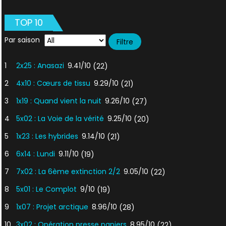
TOP 10
Par saison
1
2x25 : Anasazi
9.41/10
(22)
2
4x10 : Cœurs de tissu
9.29/10
(21)
3
1x19 : Quand vient la nuit
9.26/10
(27)
4
5x02 : La Voie de la vérité
9.25/10
(20)
5
1x23 : Les hybrides
9.14/10
(21)
6
6x14 : Lundi
9.11/10
(19)
7
7x02 : La 6ème extinction 2/2
9.05/10
(22)
8
5x01 : Le Complot
9/10
(19)
9
1x07 : Projet arctique
8.96/10
(28)
10
3x02 : Opération presse papiers
8.95/10
(22)