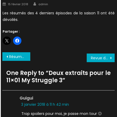
Author
Posted
15 février 2018
admin
on
Les résumés des 4 derniers épisodes de la saison 11 ont été
dévoilés.
Partager :
Navigation
Résumé du Q&A Reddit de Chris Carter
Revue de presse : images du 11×04, interviews et magazines
de
l’article
One Reply to “
Deux extraits pour le
11×01 My Struggle 3
”
Guigui
3 janvier 2018 à 11 h 42 min
Trop spoilers pour moi, je passe mon tour 🙂