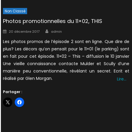
Non Classé
Photos promotionnelles du 11×02, THIS
Author
Posted
20 décembre 2017
admin
on
Les photos promos de l’épisode 2 sont en ligne. Que dire de
plus? Les décors qu’on pensait pour le 11×01 (le parking) sont
en fait pour cet épisode. 11×02 – This – diffusion le 10 janvier
Une vieille connaissance contacte Mulder et Scully d’une
manière peu conventionnelle, révélant un secret. Ecrit et
réalisé par Glen Morgan.
Lire…
Partager :