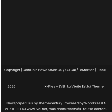
Copyright [CoinCoin Powa ©SebOS / GuiGui / LeMartien] - 1998-
2026
X-Files – LVEI : La Vérité Est Ici
. Theme:
Newspaper Plus by
Themecentury
. Powered by
WordPress
LA
VERITE EST ICI www.lvei.net, tous droits réservés : tout le contenu