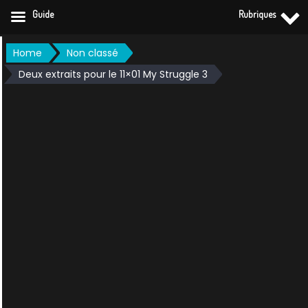
Guide
Rubriques
Skip
Home
Non classé
to
Deux extraits pour le 11×01 My Struggle 3
content