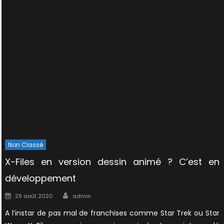
Non Classé
X-Files en version dessin animé ? C’est en
développement
Author
Posted
29 août 2020
admin
on
A l’instar de pas mal de franchises comme Star Trek ou Star