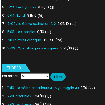
5
1x23 : Les hybrides
9.14/10
(21)
6
6x14 : Lundi
9.11/10
(19)
7
7x02 : La 6ème extinction 2/2
9.05/10
(22)
8
5x01 : Le Complot
9/10
(19)
9
1x07 : Projet arctique
8.96/10
(28)
10
3x02 : Opération presse papiers
8.95/10
(22)
FLOP 10
Par saison
1
11x10 : La Vérité est ailleurs 4 (My Struggle 4)
3/10
(22)
2
7x20 : Doubles
3.24/10
(17)
3
7x13 : Maitreya
3.38/10
(16)