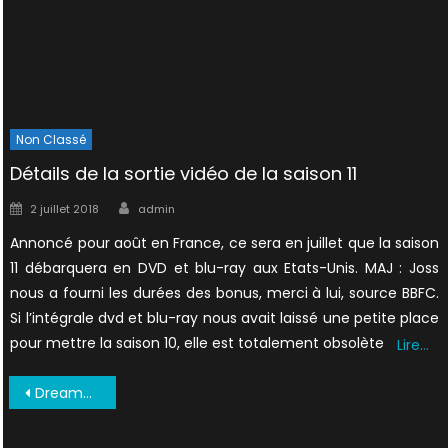
Non Classé
Détails de la sortie vidéo de la saison 11
Author
Posted
2 juillet 2018
admin
on
Annoncé pour août en France, ce sera en juillet que la saison
11 débarquera en DVD et blu-ray aux Etats-Unis. MAJ : Joss
nous a fourni les durées des bonus, merci à lui, source BBFC.
Si l’intégrale dvd et blu-ray nous avait laissé une petite place
pour mettre la saison 10, elle est totalement obsolète
Lire…
Navigation
Dreamwatch #19 1996 0036
de