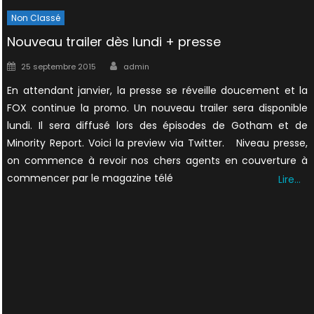
Non Classé
Nouveau trailer dès lundi + presse
Author
Posted
25 septembre 2015
admin
on
En attendant janvier, la presse se réveille doucement et la
FOX continue la promo. Un nouveau trailer sera disponible
lundi. Il sera diffusé lors des épisodes de Gotham et de
Minority Report. Voici la preview via Twitter. Niveau presse,
on commence à revoir nos chers agents en couverture à
commencer par le magazine télé
Lire…