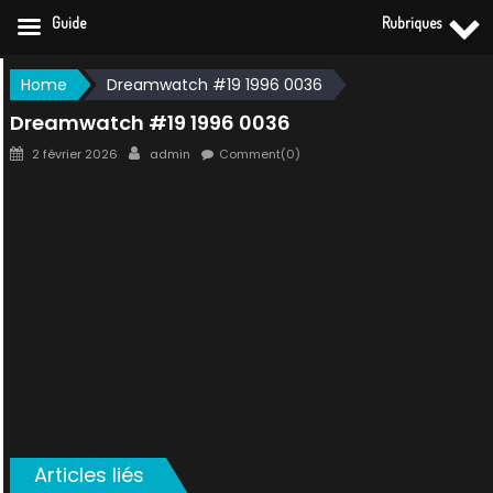
Guide
Rubriques
Skip
Home
Dreamwatch #19 1996 0036
to
Dreamwatch #19 1996 0036
content
Posted
Author
2 février 2026
admin
Comment(0)
on
Articles liés