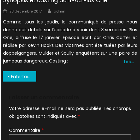
Synopsis et casting du 11×03 Plus One
Author
Posted
28 décembre 2017
admin
on
Comme tous les jeudis, le communiqué de presse nous
donne des détails sur l’épisode à venir dans 3 semaines. Plus
One, diffusé le 17 janvier. Episode écrit par Chris Carter et
réalisé par Kevin Hooks Des victimes ont été tuées par leurs
doppelgangers. Mulder et Scully enquêtent sur une paire de
jumeaux dangereux. Casting :
Lire…
Navigation
Entertainment Weekly #436, 1998 06 12 (X Files) (C) 0061
de
l’article
Laisser un commentaire
Votre adresse e-mail ne sera pas publiée.
Les champs
obligatoires sont indiqués avec
*
Commentaire
*