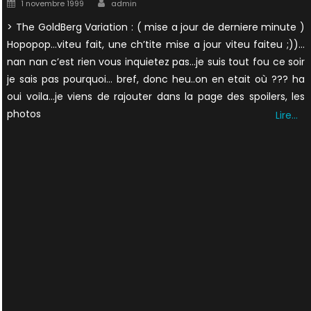
Author
Posted
1 novembre 1999
admin
on
> The GoldBerg Variation : ( mise a jour de derniere minute )
Hopopop…viteu fait, une ch’tite mise a jour viteu faiteu ;))…
nan nan c’est rien vous inquietez pas…je suis tout fou ce soir
je sais pas pourquoi… bref, donc heu..on en etait où ??? ha
oui voila…je viens de rajouter dans la page des spoilers, les
photos
Lire…