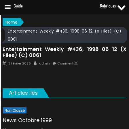
Guide
Rubriques
Skip
Home
to
Entertainment Weekly #436, 1998 06 12 (X Files) (C)
content
0061
Entertainment Weekly #436, 1998 06 12 (X
Files) (C) 0061
Posted
Author
3 février 2026
admin
Comment(0)
on
Articles liés
Non Classé
News Octobre 1999