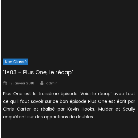
Non Classé
11×03 – Plus One, le récap’
Author
Posted
19 janvier 2018
admin
on
Plus One est le troisième épisode. Voici le récap’ avec tout
ce qu’il faut savoir sur ce bon épisode Plus One est écrit par
Chris Carter et réalisé par Kevin Hooks. Mulder et Scully
enquêtent sur des apparitions de doubles.