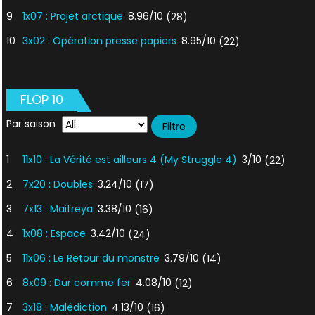
9
1x07 : Projet arctique
8.96/10
(28)
10
3x02 : Opération presse papiers
8.95/10
(22)
FLOP 10
Par saison
1
11x10 : La Vérité est ailleurs 4 (My Struggle 4)
3/10
(22)
2
7x20 : Doubles
3.24/10
(17)
3
7x13 : Maitreya
3.38/10
(16)
4
1x08 : Espace
3.42/10
(24)
5
11x06 : Le Retour du monstre
3.79/10
(14)
6
8x09 : Dur comme fer
4.08/10
(12)
7
3x18 : Malédiction
4.13/10
(16)