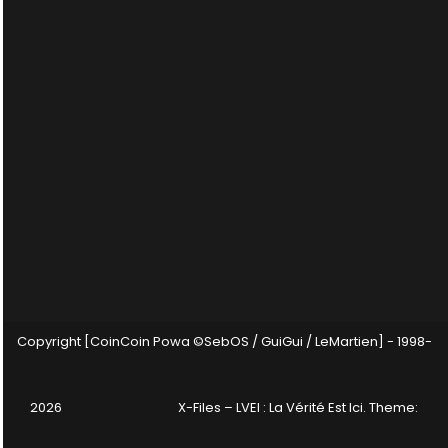
Copyright [CoinCoin Powa ©SebOS / GuiGui / LeMartien] - 1998-
2026
X-Files – LVEI : La Vérité Est Ici
. Theme: