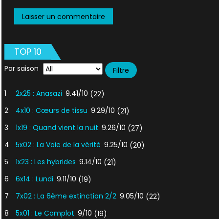
TOP 10
Par saison
1
2x25 : Anasazi
9.41/10
(22)
2
4x10 : Cœurs de tissu
9.29/10
(21)
3
1x19 : Quand vient la nuit
9.26/10
(27)
4
5x02 : La Voie de la vérité
9.25/10
(20)
5
1x23 : Les hybrides
9.14/10
(21)
6
6x14 : Lundi
9.11/10
(19)
7
7x02 : La 6ème extinction 2/2
9.05/10
(22)
8
5x01 : Le Complot
9/10
(19)