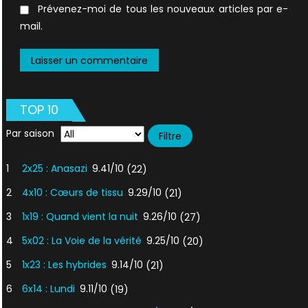
Prévenez-moi de tous les nouveaux articles par e-
mail.
TOP 10
Par saison
1
2x25 : Anasazi
9.41/10
(22)
2
4x10 : Cœurs de tissu
9.29/10
(21)
3
1x19 : Quand vient la nuit
9.26/10
(27)
4
5x02 : La Voie de la vérité
9.25/10
(20)
5
1x23 : Les hybrides
9.14/10
(21)
6
6x14 : Lundi
9.11/10
(19)