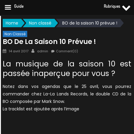
Guide
Rubriques
Skip
Home
Non classé
BO de la saison 10 prévue !
to
content
Non Classé
BO De La Saison 10 Prévue !
Posted
Author
14 avril 2017
admin
Comment(0)
on
La musique de la saison 10 est
passée inaperçue pour vous ?
Notez dans vos agendas que le 25 avril, vous pourrez
commander chez La-La Lands Records, le double CD de la
BO composée par Mark Snow.
La tracklist est ajoutée après l’image