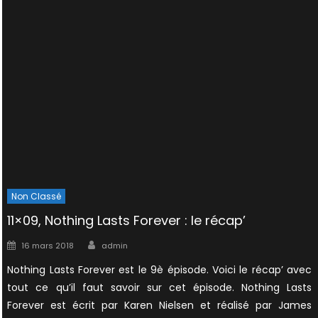
Non Classé
11×09, Nothing Lasts Forever : le récap’
Author
Posted
16 mars 2018
admin
on
Nothing Lasts Forever est le 9è épisode. Voici le récap’ avec
tout ce qu’il faut savoir sur cet épisode. Nothing Lasts
Forever est écrit par Karen Nielsen et réalisé par James