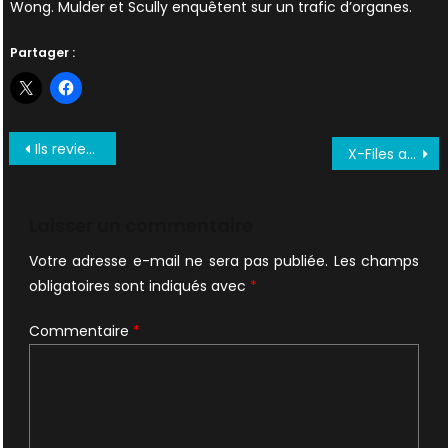
Wong. Mulder et Scully enquêtent sur un trafic d’organes.
Partager :
Navigation
Ils reviennent… en audio.
X-Files aura une saison 11
de
l’article
Laisser un commentaire
Votre adresse e-mail ne sera pas publiée.
Les champs
obligatoires sont indiqués avec
*
Commentaire
*