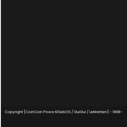
Copyright [CoinCoin Powa ©SebOS / GuiGui / LeMartien] - 1998-