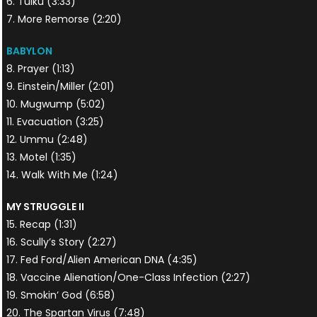
6. Tulku (3:33)
7. More Remorse (2:20)
BABYLON
8. Prayer (1:13)
9. Einstein/Miller (2:01)
10. Mugwump (5:02)
11. Evacuation (3:25)
12. Ummu (2:48)
13. Motel (1:35)
14. Walk With Me (1:24)
MY STRUGGLE II
15. Recap (1:31)
16. Scully’s Story (2:27)
17. Fed Ford/Alien American DNA (4:35)
18. Vaccine Alienation/One-Class Infection (2:27)
19. Smokin’ God (6:58)
20. The Spartan Virus (7:48)