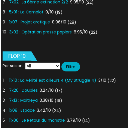
7
7x02 : La 6ème extinction 2/2
9.05/10
(22)
8
5x01 : Le Complot
9/10
(19)
9
1x07 : Projet arctique
8.96/10
(28)
10
3x02 : Opération presse papiers
8.95/10
(22)
FLOP 10
Par saison
1
11x10 : La Vérité est ailleurs 4 (My Struggle 4)
3/10
(22)
2
7x20 : Doubles
3.24/10
(17)
3
7x13 : Maitreya
3.38/10
(16)
4
1x08 : Espace
3.42/10
(24)
5
11x06 : Le Retour du monstre
3.79/10
(14)