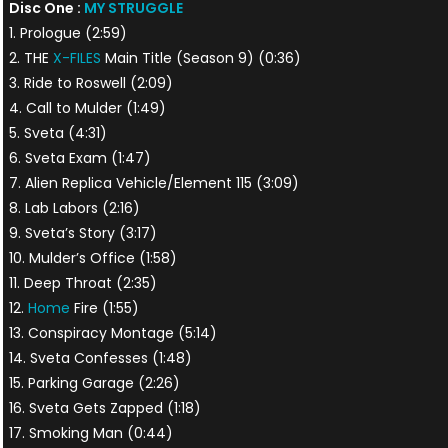
Disc One :
MY STRUGGLE
1. Prologue (2:59)
2. THE
X-FILES
Main Title (Season 9) (0:36)
3. Ride to Roswell (2:09)
4. Call to Mulder (1:49)
5. Sveta (4:31)
6. Sveta Exam (1:47)
7. Alien Replica Vehicle/Element 115 (3:09)
8. Lab Labors (2:16)
9. Sveta’s Story (3:17)
10. Mulder’s Office (1:58)
11. Deep Throat (2:35)
12.
Home
Fire (1:55)
13. Conspiracy Montage (5:14)
14. Sveta Confesses (1:48)
15. Parking Garage (2:26)
16. Sveta Gets Zapped (1:18)
17. Smoking Man (0:44)