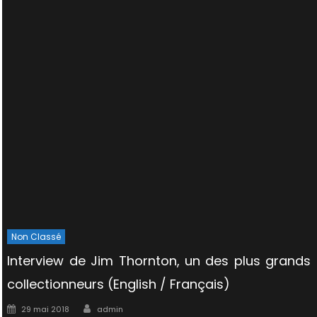
Non Classé
Interview de Jim Thornton, un des plus grands
collectionneurs (English / Français)
Author
Posted
29 mai 2018
admin