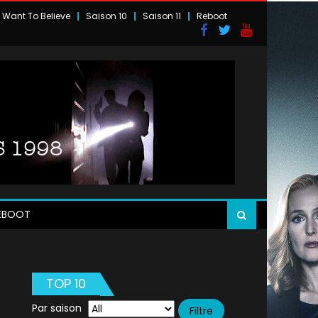
I Want To Believe
Saison 10
Saison 11
Reboot
EBOOT
TOP 10
Par saison