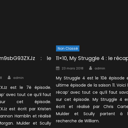
Non Classé
Rm9sbG93ZXJz : le
11×10, My Struggle 4 : le réca
Author
Posted
23 mars 2018
admin
on
Author
My Struggle 4 est le 10è épisode 
18
admin
ultime épisode de la saison 11. Voici 
XJz est le 7è épisode.
récap’ avec tout ce qu’il faut savo
ap’ avec tout ce qu’il faut
sur cet épisode. My Struggle 4 e
sur cet épisode.
écrit et réalisé par Chris Carte
Jz est écrit par Kristen
Mulder et Scully partent à 
hannon Hamblin et réalisé
recherche de William.
organ. Mulder et Scully