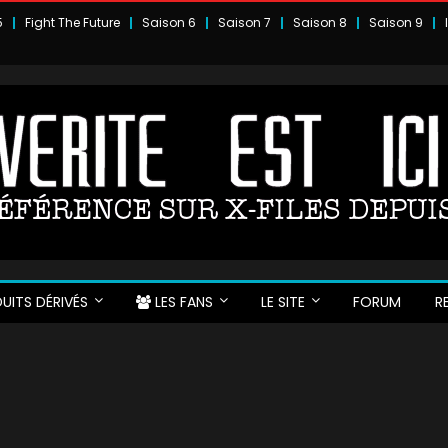
5
Fight The Future
Saison 6
Saison 7
Saison 8
Saison 9
UITS DÉRIVÉS
LES FANS
LE SITE
FORUM
R