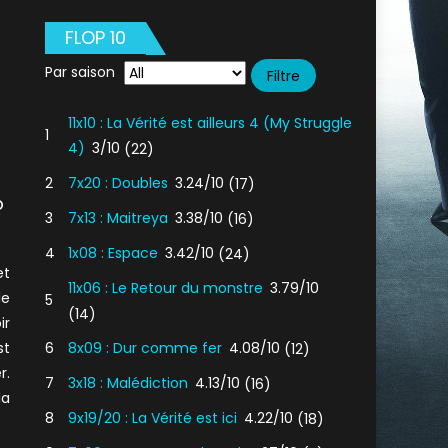
FLOP 10
Par saison
11x10 : La Vérité est ailleurs 4 (My Struggle
1
4)
3/10
(22)
2
7x20 : Doubles
3.24/10
(17)
p
3
7x13 : Maitreya
3.38/10
(16)
4
1x08 : Espace
3.42/10
(24)
et
11x06 : Le Retour du monstre
3.79/10
le
5
(14)
ir
st
6
8x09 : Dur comme fer
4.08/10
(12)
r.
7
3x18 : Malédiction
4.13/10
(16)
la
8
9x19/20 : La Vérité est ici
4.22/10
(18)