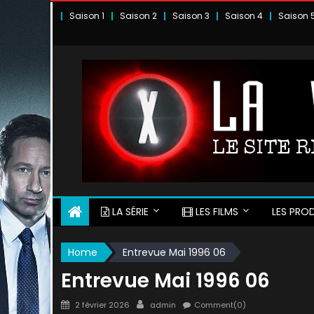
Skip
Saison 1
Saison 2
Saison 3
Saison 4
Saison 
to
content
LA SÉRIE
LES FILMS
LES PROD
Home
Entrevue Mai 1996 06
Entrevue Mai 1996 06
Posted
Author
2 février 2026
admin
Comment(0)