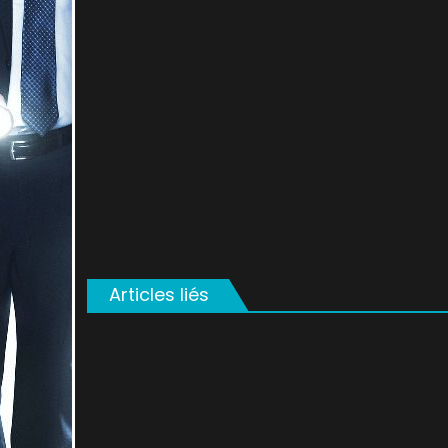
on
Articles liés