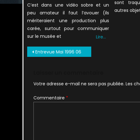
sont traq
C’est dans une vidéo sobre et un
autres obje
peu amateur il faut l’avouer (ils
mériteraient une production plus
carée, surtout pour communiquer
sur le musée et
Lire…
Navigation
Entrevue Mai 1996 06
de
l’article
Laisser un commentaire
Votre adresse e-mail ne sera pas publiée.
Les ch
Commentaire
*