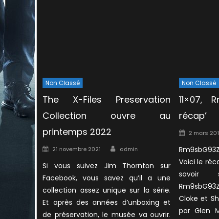
Non Classé
Non Classé
The X-Files Preservation
11×07, 
Collection ouvre au
récap’
printemps 2022
Posted
2 mars 20
on
Author
Posted
Rm9sbG93Z
21 novembre 2021
admin
on
Voici le réc
Si vous suivez Jim Thornton sur
savoir 
Facebook, vous savez qu’il a une
Rm9sbG93ZX
collection assez unique sur la série.
Cloke et S
Et après des années d’unboxing et
par Glen M
de préservation, le musée va ouvrir.