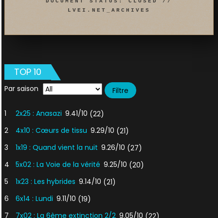
DOCUMENT STATUS: CLOSED //
LVEI.NET_ARCHIVES
TOP 10
Par saison
1
2x25 : Anasazi
9.41/10
(22)
2
4x10 : Cœurs de tissu
9.29/10
(21)
3
1x19 : Quand vient la nuit
9.26/10
(27)
4
5x02 : La Voie de la vérité
9.25/10
(20)
5
1x23 : Les hybrides
9.14/10
(21)
6
6x14 : Lundi
9.11/10
(19)
7
7x02 : La 6ème extinction 2/2
9.05/10
(22)