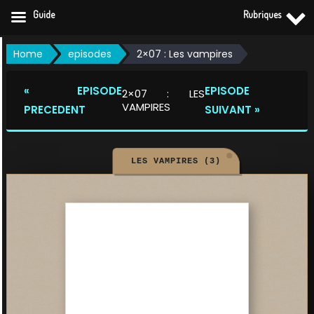
Guide
Rubriques
Skip
Home
episodes
2×07 : Les vampires
to
content
« EPISODE
EPISODE
2×07 : LES
VAMPIRES
PRECEDENT
SUIVANT »
LES VAMPIRES (3)