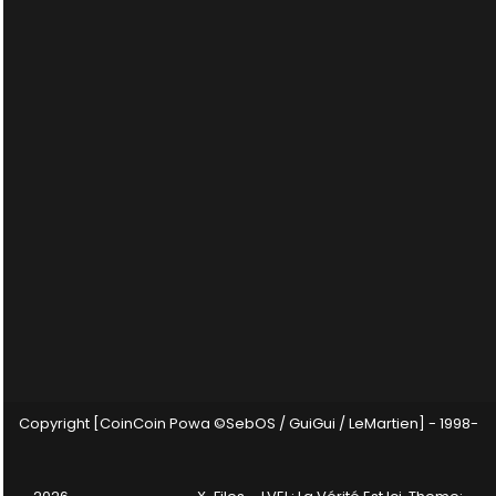
Copyright [CoinCoin Powa ©SebOS / GuiGui / LeMartien] - 1998-