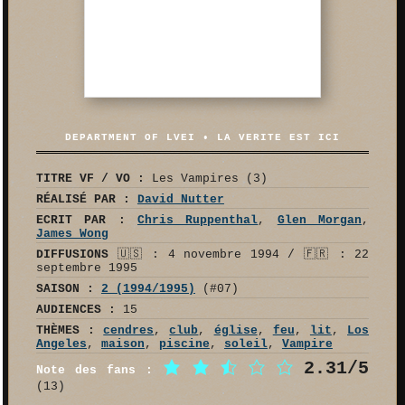
DEPARTMENT OF LVEI • LA VERITE EST ICI
TITRE VF / VO :
Les Vampires (3)
RÉALISÉ PAR :
David Nutter
ECRIT PAR :
Chris Ruppenthal
,
Glen Morgan
,
James Wong
DIFFUSIONS
🇺🇸 : 4 novembre 1994 / 🇫🇷 : 22
septembre 1995
SAISON :
2 (1994/1995)
(#07)
AUDIENCES :
15
THÈMES :
cendres
,
club
,
église
,
feu
,
lit
,
Los
Angeles
,
maison
,
piscine
,
soleil
,
Vampire
2.31/5
Note des fans :
(13)