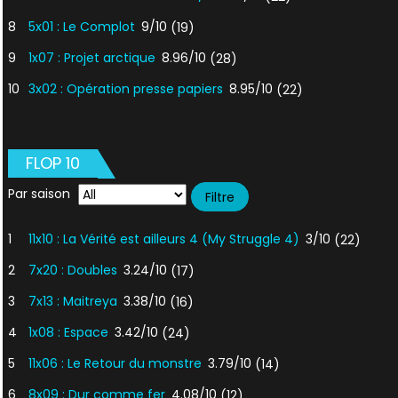
8
5x01 : Le Complot
9/10
(19)
9
1x07 : Projet arctique
8.96/10
(28)
10
3x02 : Opération presse papiers
8.95/10
(22)
FLOP 10
Par saison
1
11x10 : La Vérité est ailleurs 4 (My Struggle 4)
3/10
(22)
2
7x20 : Doubles
3.24/10
(17)
3
7x13 : Maitreya
3.38/10
(16)
4
1x08 : Espace
3.42/10
(24)
5
11x06 : Le Retour du monstre
3.79/10
(14)
6
8x09 : Dur comme fer
4.08/10
(12)