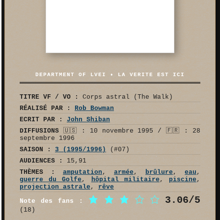
DEPARTMENT OF LVEI • LA VERITE EST ICI
TITRE VF / VO :
Corps astral (The Walk)
RÉALISÉ PAR :
Rob Bowman
ECRIT PAR :
John Shiban
DIFFUSIONS
🇺🇸 : 10 novembre 1995 / 🇫🇷 : 28
septembre 1996
SAISON :
3 (1995/1996)
(#07)
AUDIENCES :
15,91
THÈMES :
amputation
,
armée
,
brûlure
,
eau
,
guerre du Golfe
,
hôpital militaire
,
piscine
,
projection astrale
,
rêve
3.06/5
Note des fans :
(18)