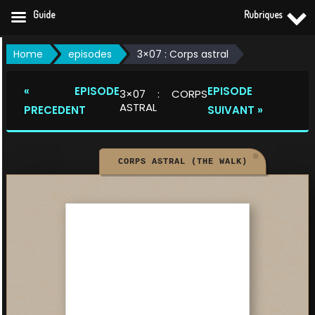
Guide
Rubriques
Skip
Home
episodes
3×07 : Corps astral
to
content
« EPISODE
EPISODE
3×07 : CORPS
ASTRAL
PRECEDENT
SUIVANT »
CORPS ASTRAL (THE WALK)