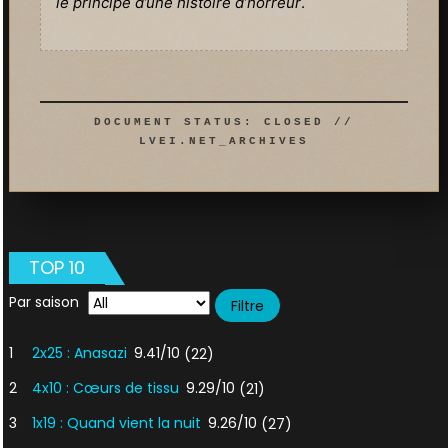
le principe d’une histoire d’horreur
.
DOCUMENT STATUS: CLOSED //
LVEI.NET_ARCHIVES
TOP 10
Par saison
1
2x25 : Anasazi
9.41/10
(22)
2
4x10 : Cœurs de tissu
9.29/10
(21)
3
1x19 : Quand vient la nuit
9.26/10
(27)