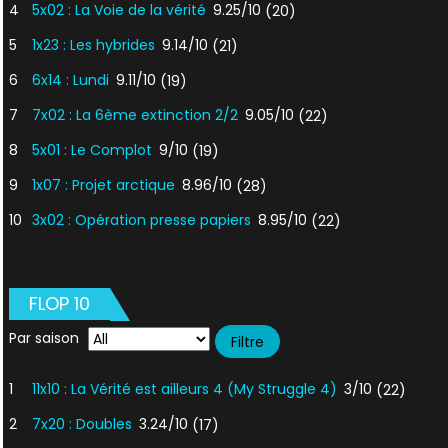
4
5x02 : La Voie de la vérité
9.25/10
(20)
5
1x23 : Les hybrides
9.14/10
(21)
6
6x14 : Lundi
9.11/10
(19)
7
7x02 : La 6ème extinction 2/2
9.05/10
(22)
8
5x01 : Le Complot
9/10
(19)
9
1x07 : Projet arctique
8.96/10
(28)
10
3x02 : Opération presse papiers
8.95/10
(22)
FLOP 10
Par saison
1
11x10 : La Vérité est ailleurs 4 (My Struggle 4)
3/10
(22)
2
7x20 : Doubles
3.24/10
(17)