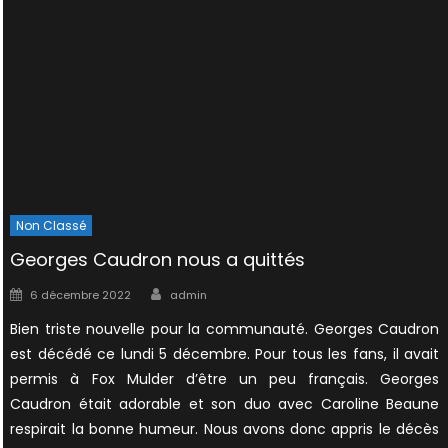
Non Classé
Georges Caudron nous a quittés
Author
Posted
6 décembre 2022
admin
on
Bien triste nouvelle pour la communauté. Georges Caudron
est décédé ce lundi 5 décembre. Pour tous les fans, il avait
permis à Fox Mulder d’être un peu français. Georges
Caudron était adorable et son duo avec Caroline Beaune
respirait la bonne humeur. Nous avons donc appris le décès