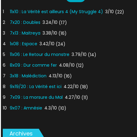
1
11x10 : La Vérité est ailleurs 4 (My Struggle 4)
3/10
(22)
2
7x20 : Doubles
3.24/10
(17)
3
7x13 : Maitreya
3.38/10
(16)
4
1x08 : Espace
3.42/10
(24)
5
11x06 : Le Retour du monstre
3.79/10
(14)
6
8x09 : Dur comme fer
4.08/10
(12)
7
3x18 : Malédiction
4.13/10
(16)
8
9x19/20 : La Vérité est ici
4.22/10
(18)
9
7x09 : La morsure du Mal
4.27/10
(11)
10
9x07 : Amnésie
4.3/10
(10)
Archives