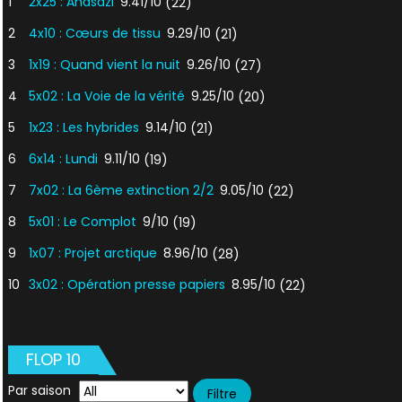
1
2x25 : Anasazi
9.41/10
(22)
2
4x10 : Cœurs de tissu
9.29/10
(21)
3
1x19 : Quand vient la nuit
9.26/10
(27)
4
5x02 : La Voie de la vérité
9.25/10
(20)
5
1x23 : Les hybrides
9.14/10
(21)
6
6x14 : Lundi
9.11/10
(19)
7
7x02 : La 6ème extinction 2/2
9.05/10
(22)
8
5x01 : Le Complot
9/10
(19)
9
1x07 : Projet arctique
8.96/10
(28)
10
3x02 : Opération presse papiers
8.95/10
(22)
FLOP 10
Par saison