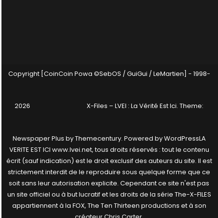
Copyright [CoinCoin Powa ©SebOS / GuiGui / LeMartien] - 1998-
2026
X-Files – LVEI : La Vérité Est Ici
. Theme:
Newspaper Plus by
Themecentury
. Powered by
WordPress
LA
VERITE EST ICI www.lvei.net, tous droits réservés : tout le contenu
écrit (sauf indication) est le droit exclusif des auteurs du site. Il est
strictement interdit de le reproduire sous quelque forme que ce
soit sans leur autorisation explicite. Cependant ce site n'est pas
un site officiel ou à but lucratif et les droits de la série The-X-FILES
appartiennent à la FOX, The Ten Thirteen productions et à son
créateur Chris Carter.