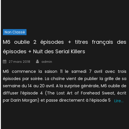
Non Classé
M6 oublie 2 épisodes + titres français des
épisodes + Nuit des Serial Killers
Author
Posted
27 mars 2018
admin
on
M6 commence la saison 11 le samedi 7 avril avec trois
épisodes par soirée. La chaîne vient de publier la grille de sa
semaine du 14 au 20 avril. A la surprise générale, M6 oublie de
diffuser l’épisode 4 (The Lost Art of Forehead Sweat, écrit
par Darin Morgan) et passe directement à l’épisode 5
Lire…