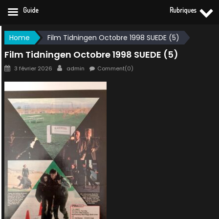
Guide
Rubriques
Skip
Home
Film Tidningen Octobre 1998 SUEDE (5)
to
Film Tidningen Octobre 1998 SUEDE (5)
content
Posted
Author
3 février 2026
admin
Comment(0)
on