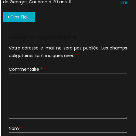
de Georges Caudron à 70 ans. Il
Lire…
Navigation
Film Tidningen Octobre 1998 SUEDE (5)
de
l’article
Laisser un commentaire
Votre adresse e-mail ne sera pas publiée.
Les champs
obligatoires sont indiqués avec
*
Commentaire
*
Nom
*