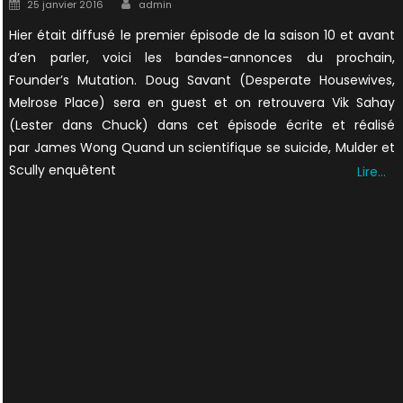
Author
Posted
25 janvier 2016
admin
on
Hier était diffusé le premier épisode de la saison 10 et avant
d’en parler, voici les bandes-annonces du prochain,
Founder’s Mutation. Doug Savant (Desperate Housewives,
Melrose Place) sera en guest et on retrouvera Vik Sahay
(Lester dans Chuck) dans cet épisode écrite et réalisé
par James Wong Quand un scientifique se suicide, Mulder et
Scully enquêtent
Lire…