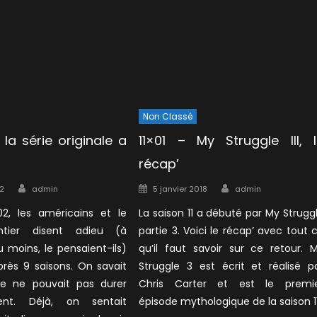
Non Classé
 la série originale a
11×01 – My Struggle III, 
récap’
Author
Author
Posted
2
admin
5 janvier 2018
admin
on
2, les américains et le
La saison 11 a débuté par My Strugg
tier disent adieu (à
partie 3. Voici le récap’ avec tout 
u moins, le pensaient-ils)
qu’il faut savoir sur ce retour. 
près 9 saisons. On savait
Struggle 3 est écrit et réalisé p
ie ne pouvait pas durer
Chris Carter et est le premi
ment. Déjà, on sentait
épisode mythologique de la saison 11