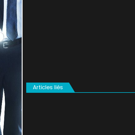
on
Articles liés