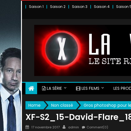
Skip
Saison 1
Saison 2
Saison 3
Saison 4
Saison 
to
content
LA SÉRIE
LES FILMS
LES PROD
Home
Non classé
Gros photoshop pour le
XF-S2_15-David-Flare_1
Posted
Author
17 novembre 2017
admin
Comment(0)