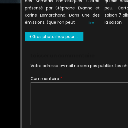
des Samedis Fantastiques. C’était
qu’elle dev
présenté par Stéphane Evanno et
peu. Cert
Karine Lemarchand. Dans une des
saison 7 all
émissions, (que l’on peut
la saison
Lire…
Navigation
Gros photoshop pour le photoshoot de la saison 11
de
l’article
Laisser un commentaire
Votre adresse e-mail ne sera pas publiée.
Les ch
Commentaire
*