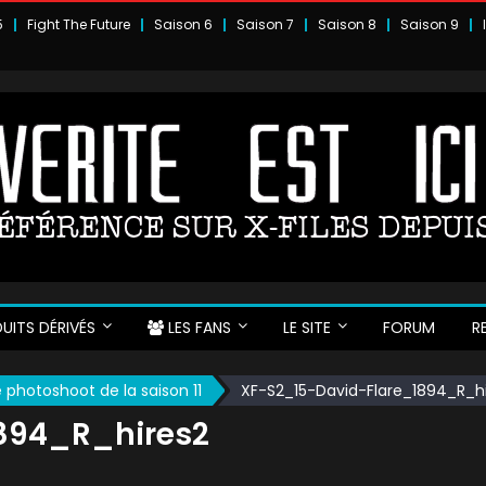
5
Fight The Future
Saison 6
Saison 7
Saison 8
Saison 9
UITS DÉRIVÉS
LES FANS
LE SITE
FORUM
R
 photoshoot de la saison 11
XF-S2_15-David-Flare_1894_R_h
894_R_hires2