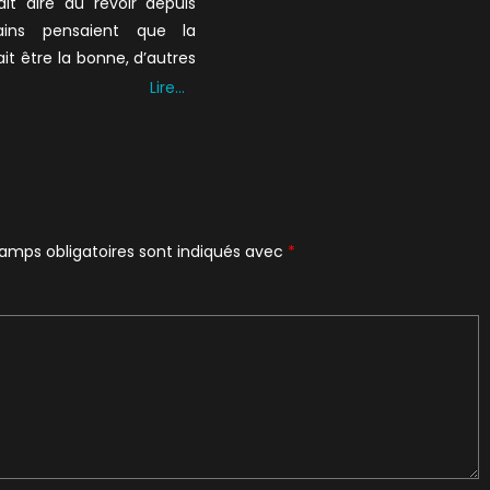
ait dire au revoir depuis
ains pensaient que la
ait être la bonne, d’autres
Lire…
amps obligatoires sont indiqués avec
*