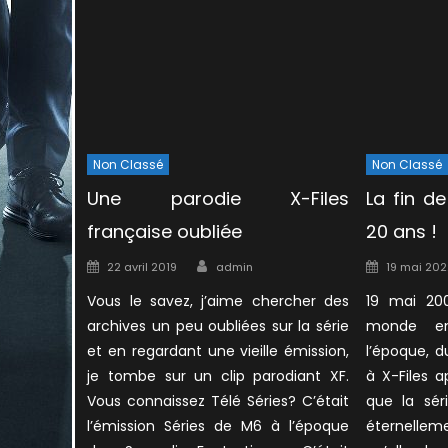
Non Classé
Non Classé
Une parodie X-Files
La fin de
française oubliée
20 ans !
Author
Posted
Posted
22 avril 2019
admin
19 mai 202
on
on
Vous le savez, j’aime chercher des
19 mai 200
archives un peu oubliées sur la série
monde en
et en regardant une vieille émission,
l’époque, d
je tombe sur un clip parodiant XF.
à X-Files a
Vous connaissez Télé Séries? C’était
que la sér
l’émission Séries de M6 à l’époque
éternelle