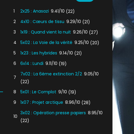
1
2x25 : Anasazi
9.41/10
(22)
2
4x10 : Cœurs de tissu
9.29/10
(21)
3
1x19 : Quand vient la nuit
9.26/10
(27)
4
5x02 : La Voie de la vérité
9.25/10
(20)
5
1x23 : Les hybrides
9.14/10
(21)
6
6x14 : Lundi
9.11/10
(19)
7x02 : La 6ème extinction 2/2
9.05/10
7
(22)
8
5x01 : Le Complot
9/10
(19)
9
1x07 : Projet arctique
8.96/10
(28)
3x02 : Opération presse papiers
8.95/10
10
(22)