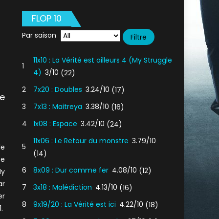
FLOP 10
Par saison
11x10 : La Vérité est ailleurs 4 (My Struggle
1
4)
3/10
(22)
2
7x20 : Doubles
3.24/10
(17)
le
3
7x13 : Maitreya
3.38/10
(16)
4
1x08 : Espace
3.42/10
(24)
11x06 : Le Retour du monstre
3.79/10
5
le
(14)
ce
6
8x09 : Dur comme fer
4.08/10
(12)
My
ar
7
3x18 : Malédiction
4.13/10
(16)
er
8
9x19/20 : La Vérité est ici
4.22/10
(18)
.