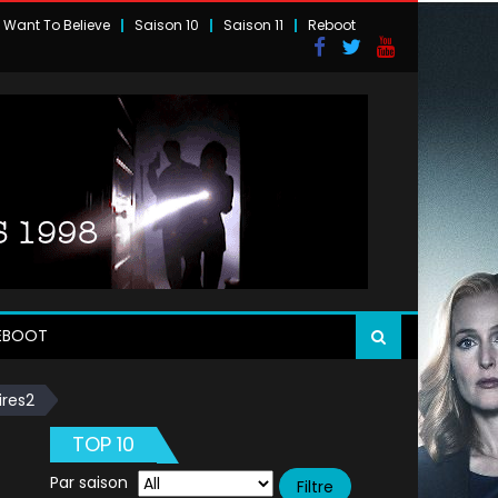
I Want To Believe
Saison 10
Saison 11
Reboot
EBOOT
ires2
TOP 10
Par saison