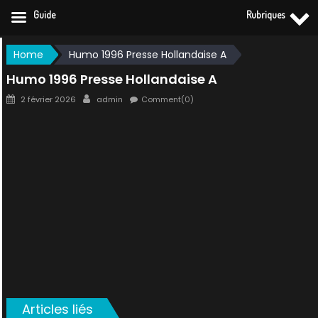
Guide
Rubriques
Skip
Home
Humo 1996 Presse Hollandaise A
to
Humo 1996 Presse Hollandaise A
content
Posted
Author
2 février 2026
admin
Comment(0)
on
Articles liés