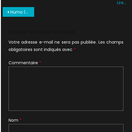
Lire…
Navigation
Humo 1996 Presse Hollandaise A
de
l’article
Laisser un commentaire
Votre adresse e-mail ne sera pas publiée.
Les champs
obligatoires sont indiqués avec
*
Commentaire
*
Nom
*