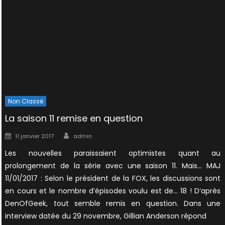
Non Classé
La saison 11 remise en question
Author
Posted
11 janvier 2017
admin
on
Les nouvelles paraissaient optimistes quant au
prolongement de la série avec une saison 11. Mais… MAJ
11/01/2017 : Selon le président de la FOX, les discussions sont
en cours et le nombre d’épisodes voulu est de… 18 ! D’après
DenOfGeek, tout semble remis en question. Dans une
interview datée du 29 novembre, Gillian Anderson répond