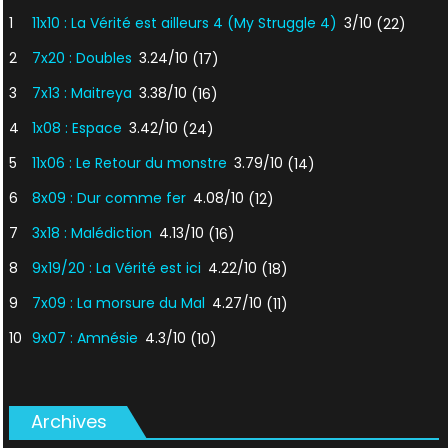
1
11x10 : La Vérité est ailleurs 4 (My Struggle 4)
3/10
(22)
2
7x20 : Doubles
3.24/10
(17)
3
7x13 : Maitreya
3.38/10
(16)
4
1x08 : Espace
3.42/10
(24)
5
11x06 : Le Retour du monstre
3.79/10
(14)
6
8x09 : Dur comme fer
4.08/10
(12)
7
3x18 : Malédiction
4.13/10
(16)
8
9x19/20 : La Vérité est ici
4.22/10
(18)
9
7x09 : La morsure du Mal
4.27/10
(11)
10
9x07 : Amnésie
4.3/10
(10)
Archives