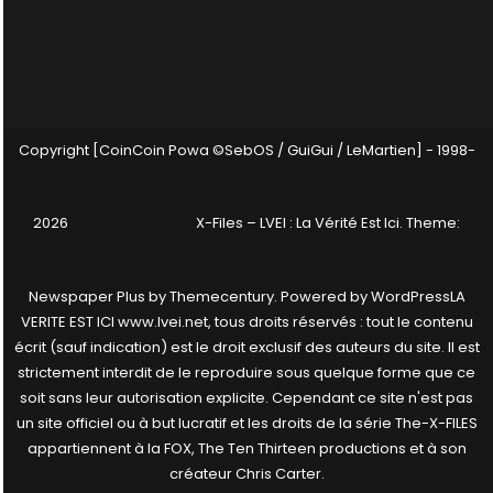
Copyright [CoinCoin Powa ©SebOS / GuiGui / LeMartien] - 1998-
2026
X-Files – LVEI : La Vérité Est Ici
. Theme:
Newspaper Plus by
Themecentury
. Powered by
WordPress
LA
VERITE EST ICI www.lvei.net, tous droits réservés : tout le contenu
écrit (sauf indication) est le droit exclusif des auteurs du site. Il est
strictement interdit de le reproduire sous quelque forme que ce
soit sans leur autorisation explicite. Cependant ce site n'est pas
un site officiel ou à but lucratif et les droits de la série The-X-FILES
appartiennent à la FOX, The Ten Thirteen productions et à son
créateur Chris Carter.