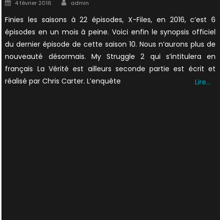
Author
Posted
4 février 2016
admin
on
Finies les saisons à 22 épisodes, X-Files, en 2016, c’est 6
épisodes en un mois à peine. Voici enfin le synopsis officiel
du dernier épisode de cette saison 10. Nous n’aurons plus de
nouveauté désormais. My Struggle 2 qui s’intitulera en
français La Vérité est ailleurs seconde partie est écrit et
réalisé par Chris Carter. L’enquête
Lire…