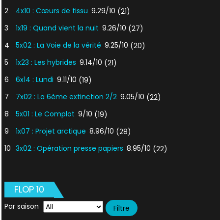
2
4x10 : Cœurs de tissu
9.29/10
(21)
3
1x19 : Quand vient la nuit
9.26/10
(27)
4
5x02 : La Voie de la vérité
9.25/10
(20)
5
1x23 : Les hybrides
9.14/10
(21)
6
6x14 : Lundi
9.11/10
(19)
7
7x02 : La 6ème extinction 2/2
9.05/10
(22)
8
5x01 : Le Complot
9/10
(19)
9
1x07 : Projet arctique
8.96/10
(28)
10
3x02 : Opération presse papiers
8.95/10
(22)
FLOP 10
Par saison