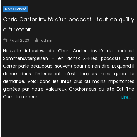
Non Classé
Chris Carter invité d’un podcast : tout ce qu’il y
a à retenir
Author
Posted
7 avril 2023
admin
on
Nouvelle interview de Chris Carter, invité du podcast
Sammensværgelsen – en dansk X-Files podcast! Chris
Carter parle beaucoup, souvent pour ne rien dire. Et quand il
donne dans l’intéressant, c’est toujours sans qu’on lui
demande. Voici donc les infos plus ou moins importantes
glanées par notre valeureux Orodromeus du site Eat The
Corn. La rumeur
Lire…