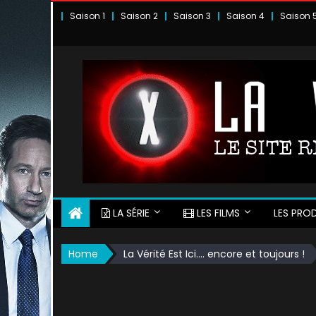
Skip
Saison 1
Saison 2
Saison 3
Saison 4
Saison 
to
content
LA SÉRIE
LES FILMS
LES PROD
Home
La Vérité Est Ici…. encore et toujours !