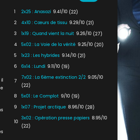
1
2x25 : Anasazi
9.41/10
(22)
2
4x10 : Cœurs de tissu
9.29/10
(21)
3
1x19 : Quand vient la nuit
9.26/10
(27)
4
5x02 : La Voie de la vérité
9.25/10
(20)
5
1x23 : Les hybrides
9.14/10
(21)
6
6x14 : Lundi
9.11/10
(19)
7x02 : La 6ème extinction 2/2
9.05/10
il
7
(22)
te
8
5x01 : Le Complot
9/10
(19)
9
1x07 : Projet arctique
8.96/10
(28)
ns
3x02 : Opération presse papiers
8.95/10
10
(22)
es