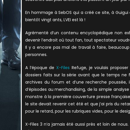
En hommage à SebOS qui a créé ce site, à Guigui qu
bientôt vingt ants, LVEI est là !
Agrémenté d’un contenu encyclopédique non exha
devenir l’endroit où tout fan, tout spectateur voudra
Il y a encore pas mal de travail à faire, beauco
personnes.
A l’époque de
X-Files
Refuge, je voulais proposer 
dossiers faits sur la série avant que le temps ne fa
archives du forum et d’une recherche poussée, il 
d’épisodes au merchandising, de la simple analyse 
monstre à la première couverture presse français
le site devait revenir cet été et que j’ai pris du r
pour le retard, pour les rubriques vides, pour le des
X-Files 3 n’a jamais été aussi près et loin de nous.