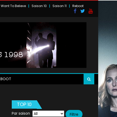
I Want To Believe
Saison 10
Saison 11
Reboot
EBOOT
TOP 10
Par saison