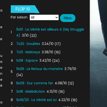
FLOP 10
 a
Par saison
de
11x10 : La Vérité est ailleurs 4 (My Struggle
1
4)
3/10
(22)
ux
2
7x20 : Doubles
3.24/10
(17)
3
7x13 : Maitreya
3.38/10
(16)
ou
4
1x08 : Espace
3.42/10
(24)
es
de
11x06 : Le Retour du monstre
3.79/10
5
un
(14)
me
6
8x09 : Dur comme fer
4.08/10
(12)
lé
7
3x18 : Malédiction
4.13/10
(16)
8
9x19/20 : La Vérité est ici
4.22/10
(18)
la