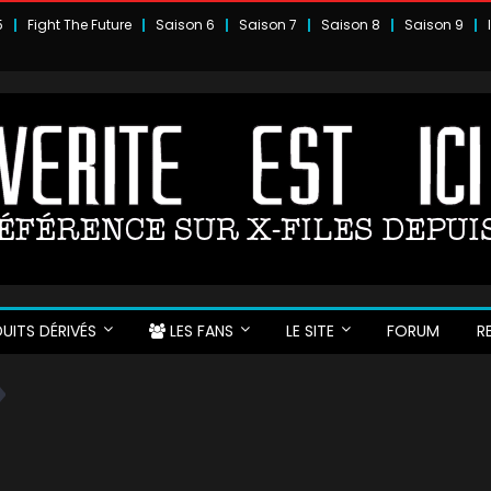
5
Fight The Future
Saison 6
Saison 7
Saison 8
Saison 9
UITS DÉRIVÉS
LES FANS
LE SITE
FORUM
R