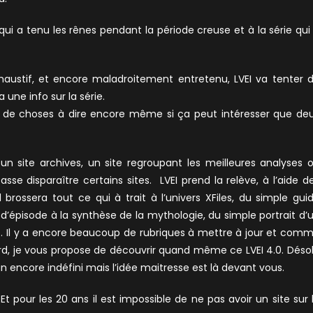
i a tenu les rênes pendant la période creuse et à la série qui
ustif, et encore maladroitement entretenu, LVEI va tenter 
 une info sur la série.
up de choses à dire encore même si ça peut intéresser que de
un site archives, un site regroupant les meilleures analyses 
sse disparaître certains sites. LVEI prend la relève, à l’aide d
brossera tout ce qui à trait à l’univers XFiles, du simple gui
d’épisode à la synthèse de la mythologie, du simple portrait d’
e. Il y a encore beaucoup de rubriques à mettre à jour et com
etard, je vous propose de découvrir quand même ce LVEI 4.0. Déso
ign encore indéfini mais l’idée maitresse est là devant vous.
 Et pour les 20 ans il est impossible de ne pas avoir un site sur 