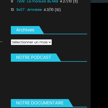
9
7x09 : La morsure du Mal
4.27/10
(11)
10
9x07 : Amnésie
4.3/10
(10)
Archives
Archives
NOTRE PODCAST
NOTRE DOCUMENTAIRE