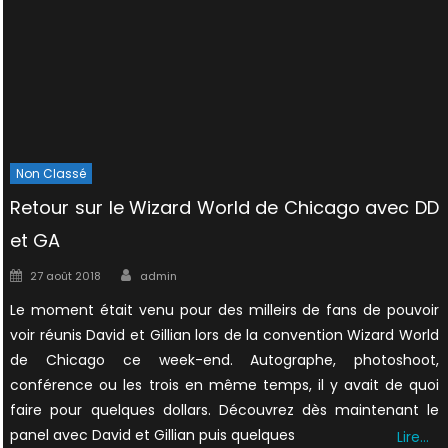
Non Classé
Retour sur le Wizard World de Chicago avec DD
et GA
Author
Posted
27 août 2018
admin
on
Le moment était venu pour des milleirs de fans de pouvoir
voir réunis David et Gillian lors de la convention Wizard World
de Chicago ce week-end. Autographe, photoshoot,
conférence ou les trois en même temps, il y avait de quoi
faire pour quelques dollars. Découvrez dès maintenant le
panel avec David et Gillian puis quelques
Lire…