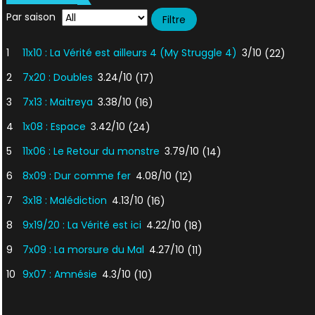
Par saison
1
11x10 : La Vérité est ailleurs 4 (My Struggle 4)
3/10
(22)
2
7x20 : Doubles
3.24/10
(17)
3
7x13 : Maitreya
3.38/10
(16)
4
1x08 : Espace
3.42/10
(24)
5
11x06 : Le Retour du monstre
3.79/10
(14)
6
8x09 : Dur comme fer
4.08/10
(12)
7
3x18 : Malédiction
4.13/10
(16)
8
9x19/20 : La Vérité est ici
4.22/10
(18)
9
7x09 : La morsure du Mal
4.27/10
(11)
10
9x07 : Amnésie
4.3/10
(10)