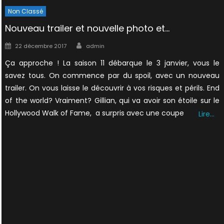
Non Classé
Nouveau trailer et nouvelle photo et…
Author
Posted
22 décembre 2017
admin
on
Ça approche ! La saison 11 débarque le 3 janvier, vous le
savez tous. On commence par du spoil, avec un nouveau
trailer. On vous laisse le découvrir à vos risques et périls. End
of the world? Vraiment? Gillian, qui va avoir son étoile sur le
Hollywood Walk of Fame, a surpris avec une coupe
Lire…