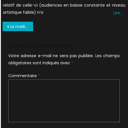
relatif de celle-ci (audiences en baisse constante et niveau
artistique faible) n’a
Lire…
Navigation
Le meilleur Mulder que l’on trouvera cette année
de
l’article
Laisser un commentaire
Votre adresse e-mail ne sera pas publiée.
Les champs
obligatoires sont indiqués avec
*
Commentaire
*