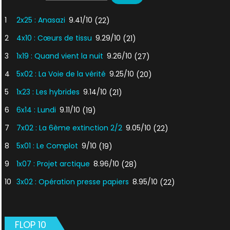
1
2x25 : Anasazi
9.41/10
(22)
2
4x10 : Cœurs de tissu
9.29/10
(21)
3
1x19 : Quand vient la nuit
9.26/10
(27)
4
5x02 : La Voie de la vérité
9.25/10
(20)
5
1x23 : Les hybrides
9.14/10
(21)
6
6x14 : Lundi
9.11/10
(19)
7
7x02 : La 6ème extinction 2/2
9.05/10
(22)
8
5x01 : Le Complot
9/10
(19)
9
1x07 : Projet arctique
8.96/10
(28)
10
3x02 : Opération presse papiers
8.95/10
(22)
FLOP 10