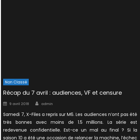
Non Classé
Récap du 7 avril : audiences, VF et censure
Author
Posted
9 avril 2018
admin
on
Samedi 7, X-Files a repris sur M6. Les audiences n’ont pas été
très bonnes avec moins de 1.5 millions. La série est
redevenue confidentielle. Est-ce un mal au final ? Si la
saison 10 a été une occasion de relancer la machine, l’échec