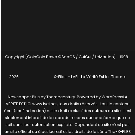
Copyright [CoinCoin Powa ©SebOS / GuiGui / LeMartien] - 1998-
2026
X-Files – LVEI : La Vérité Est Ici
. Theme:
Newspaper Plus by
Themecentury
. Powered by
WordPress
LA
VERITE EST ICI www.lvei.net, tous droits réservés : tout le contenu
écrit (sauf indication) est le droit exclusif des auteurs du site. Il est
strictement interdit de le reproduire sous quelque forme que ce
soit sans leur autorisation explicite. Cependant ce site n'est pas
un site officiel ou à but lucratif et les droits de la série The-X-FILES