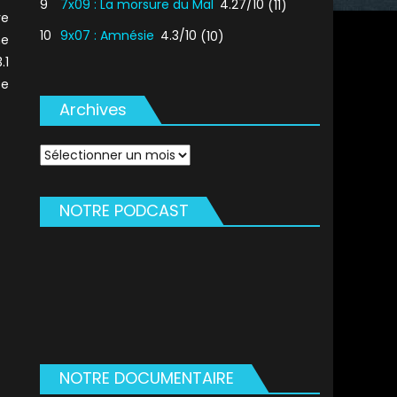
9
7x09 : La morsure du Mal
4.27/10
(11)
ve
10
9x07 : Amnésie
4.3/10
(10)
he
.1
ce
Archives
Archives
NOTRE PODCAST
NOTRE DOCUMENTAIRE