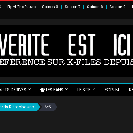
5
Fight The Future
Saison 6
Saison 7
Saison 8
Saison 9
UITS DÉRIVÉS
LES FANS
LE SITE
FORUM
R
Cards Rittenhouse
M6