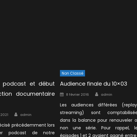
Non Classé
 podcast et début
Audience finale du 10×03
ction documentaire
Author
Posted
8 février 2016
admin
on
Les audiences différées (replay
streaming) sont comptabilisé
Author
 2021
admin
dans la balance pour renouveler 
cisé précédemment lors
non une série. Pour rappel, l
er podcast de notre
épisodes 1 et 2 avaient gagné entre