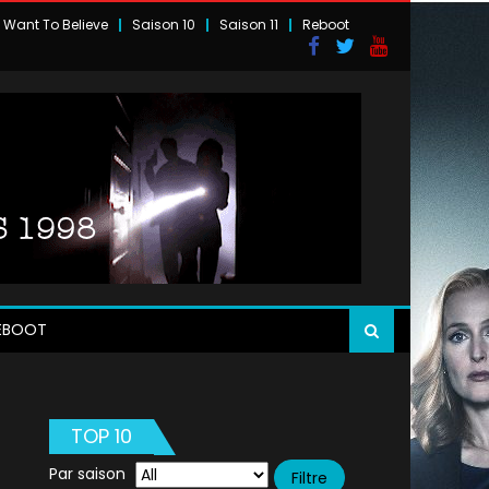
I Want To Believe
Saison 10
Saison 11
Reboot
EBOOT
TOP 10
Par saison