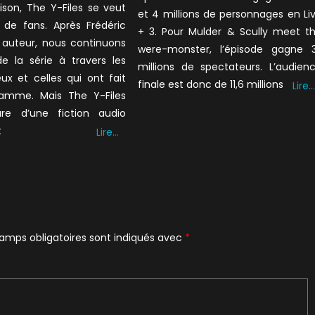
ison, The Y-Files se veut
et 4 millions de personnages en Li
t de fans. Après Frédéric
+ 3. Pour Mulder & Scully meet t
t auteur, nous continuons
were-monster, l’épisode gagne 3
de la série à travers les
millions de spectateurs. L’audien
ux et celles qui ont fait
finale est donc de 11,6 millions
Lire…
flamme. Mais The Y-Files
lure d’une fiction audio
t
Lire…
amps obligatoires sont indiqués avec
*