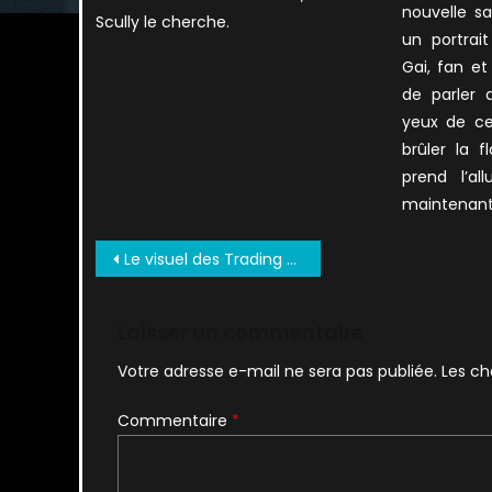
nouvelle sa
Scully le cherche.
un portrai
Gai, fan e
de parler 
yeux de ce
brûler la 
prend l’al
maintenan
Navigation
Le visuel des Trading Cards Rittenhouse
de
l’article
Laisser un commentaire
Votre adresse e-mail ne sera pas publiée.
Les ch
Commentaire
*