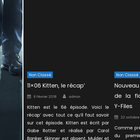
Non Classé
Non Classé
11×06 Kitten, le récap’
Nouveau
Author
de la fi
Posted
9 février 2018
admin
on
Y-Files
Kitten est le 6è épisode. Voici le
récap’ avec tout ce qu’il faut savoir
Posted
22 octobre
sur cet épisode. Kitten est écrit par
on
Comme pré
Gabe Rotter et réalisé par Carol
du premi
Banker. Skinner est absent, Mulder et