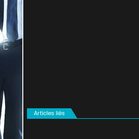
on
Articles liés