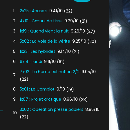
1
2x25 : Anasazi
9.41/10
(22)
2
4x10 : Cœurs de tissu
9.29/10
(21)
3
1x19 : Quand vient la nuit
9.26/10
(27)
4
5x02 : La Voie de la vérité
9.25/10
(20)
5
1x23 : Les hybrides
9.14/10
(21)
6
6x14 : Lundi
9.11/10
(19)
7x02 : La 6ème extinction 2/2
9.05/10
7
(22)
8
5x01 : Le Complot
9/10
(19)
9
1x07 : Projet arctique
8.96/10
(28)
3x02 : Opération presse papiers
8.95/10
10
(22)