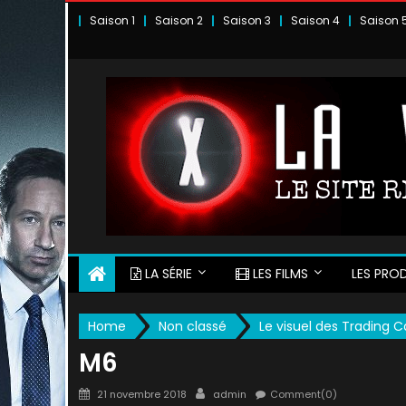
Skip
Saison 1
Saison 2
Saison 3
Saison 4
Saison 
to
content
LA SÉRIE
LES FILMS
LES PROD
Home
Non classé
Le visuel des Trading 
M6
Posted
Author
21 novembre 2018
admin
Comment(0)