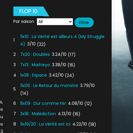
FLOP 10
Par saison
11x10 : La Vérité est ailleurs 4 (My Struggle
1
4)
3/10
(22)
2
7x20 : Doubles
3.24/10
(17)
3
7x13 : Maitreya
3.38/10
(16)
4
1x08 : Espace
3.42/10
(24)
11x06 : Le Retour du monstre
3.79/10
5
(14)
s,
6
8x09 : Dur comme fer
4.08/10
(12)
es
7
3x18 : Malédiction
4.13/10
(16)
ou
es
8
9x19/20 : La Vérité est ici
4.22/10
(18)
 3