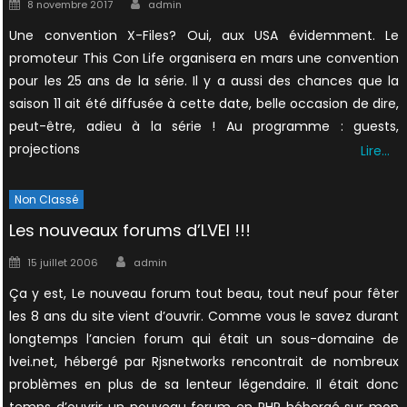
Author
Posted
8 novembre 2017
admin
on
Une convention X-Files? Oui, aux USA évidemment. Le
promoteur This Con Life organisera en mars une convention
pour les 25 ans de la série. Il y a aussi des chances que la
saison 11 ait été diffusée à cette date, belle occasion de dire,
peut-être, adieu à la série ! Au programme : guests,
projections
Lire…
Non Classé
Les nouveaux forums d’LVEI !!!
Author
Posted
15 juillet 2006
admin
on
Ça y est, Le nouveau forum tout beau, tout neuf pour fêter
les 8 ans du site vient d’ouvrir. Comme vous le savez durant
longtemps l’ancien forum qui était un sous-domaine de
lvei.net, hébergé par Rjsnetworks rencontrait de nombreux
problèmes en plus de sa lenteur légendaire. Il était donc