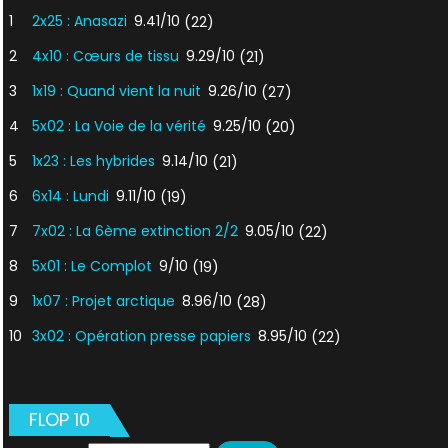
1
2x25 : Anasazi
9.41/10
(22)
2
4x10 : Cœurs de tissu
9.29/10
(21)
3
1x19 : Quand vient la nuit
9.26/10
(27)
4
5x02 : La Voie de la vérité
9.25/10
(20)
5
1x23 : Les hybrides
9.14/10
(21)
6
6x14 : Lundi
9.11/10
(19)
7
7x02 : La 6ème extinction 2/2
9.05/10
(22)
8
5x01 : Le Complot
9/10
(19)
9
1x07 : Projet arctique
8.96/10
(28)
10
3x02 : Opération presse papiers
8.95/10
(22)
FLOP 10