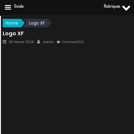
Guide
Rubriques
Skip
Home
Logo XF
to
Logo XF
content
Posted
Author
25 février 2026
admin
Comment(0)
on