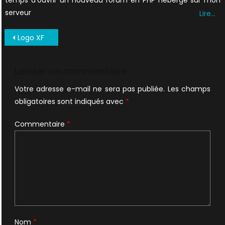
temps d’ouvrir un nouveau forum en PHP hébergé sur mon
serveur
Lire…
Navigation
Logo XF
de
l’article
Laisser un commentaire
Votre adresse e-mail ne sera pas publiée.
Les champs
obligatoires sont indiqués avec
*
Commentaire
*
Nom
*