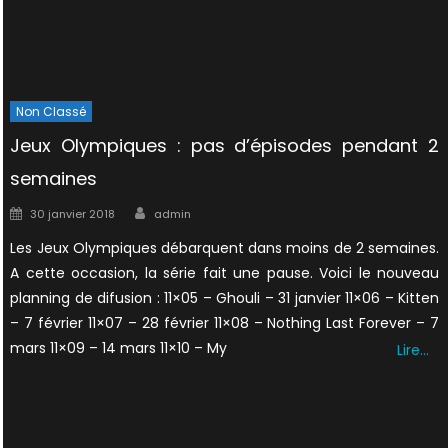
Non Classé
Jeux Olympiques : pas d’épisodes pendant 2
semaines
Author
Posted
30 janvier 2018
admin
on
Les Jeux Olympiques débarquent dans moins de 2 semaines.
A cette occasion, la série fait une pause. Voici le nouveau
planning de difusion : 11×05 – Ghouli – 31 janvier 11×06 – Kitten
– 7 février 11×07 – 28 février 11×08 – Nothing Last Forever – 7
mars 11×09 – 14 mars 11×10 – My
Lire…