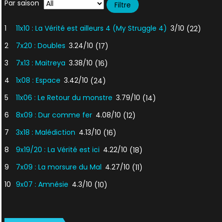
Par saison
1
11x10 : La Vérité est ailleurs 4 (My Struggle 4)
3/10
(22)
2
7x20 : Doubles
3.24/10
(17)
3
7x13 : Maitreya
3.38/10
(16)
4
1x08 : Espace
3.42/10
(24)
5
11x06 : Le Retour du monstre
3.79/10
(14)
6
8x09 : Dur comme fer
4.08/10
(12)
7
3x18 : Malédiction
4.13/10
(16)
8
9x19/20 : La Vérité est ici
4.22/10
(18)
9
7x09 : La morsure du Mal
4.27/10
(11)
10
9x07 : Amnésie
4.3/10
(10)