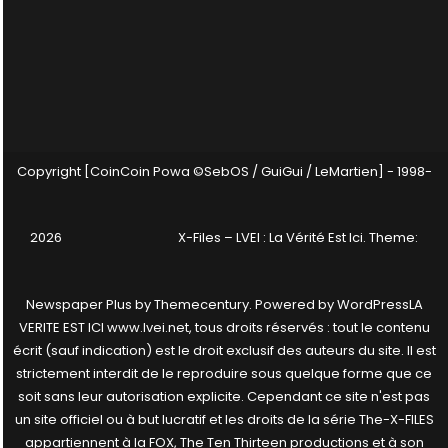
Copyright [CoinCoin Powa ©SebOS / GuiGui / LeMartien] - 1998-
2026
X-Files – LVEI : La Vérité Est Ici
. Theme:
Newspaper Plus by
Themecentury
. Powered by
WordPress
LA
VERITE EST ICI www.lvei.net, tous droits réservés : tout le contenu
écrit (sauf indication) est le droit exclusif des auteurs du site. Il est
strictement interdit de le reproduire sous quelque forme que ce
soit sans leur autorisation explicite. Cependant ce site n'est pas
un site officiel ou à but lucratif et les droits de la série The-X-FILES
appartiennent à la FOX, The Ten Thirteen productions et à son