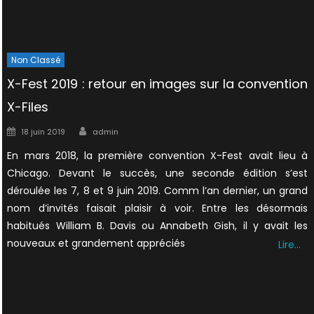
Non Classé
X-Fest 2019 : retour en images sur la convention
X-Files
Author
Posted
18 juin 2019
admin
on
En mars 2018, la première convention X-Fest avait lieu à
Chicago. Devant le succès, une seconde édition s’est
déroulée les 7, 8 et 9 juin 2019. Comm l’an dernier, un grand
nom d’invités faisait plaisir à voir. Entre les désormais
habitués William B. Davis ou Annabeth Gish, il y avait les
nouveaux et grandement appréciés
Lire…