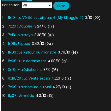
Par saison
1
11x10 : La Vérité est ailleurs 4 (My Struggle 4)
3/10
(22)
2
7x20 : Doubles
3.24/10
(17)
3
7x13 : Maitreya
3.38/10
(16)
4
1x08 : Espace
3.42/10
(24)
5
11x06 : Le Retour du monstre
3.79/10
(14)
6
8x09 : Dur comme fer
4.08/10
(12)
7
3x18 : Malédiction
4.13/10
(16)
8
9x19/20 : La Vérité est ici
4.22/10
(18)
9
7x09 : La morsure du Mal
4.27/10
(11)
10
9x07 : Amnésie
4.3/10
(10)