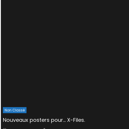
Non Classé
Nouveaux posters pour… X-Files.
Author