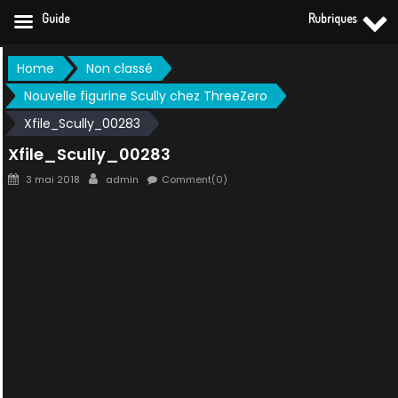
Guide
Rubriques
Skip
Home
Non classé
to
Nouvelle figurine Scully chez ThreeZero
content
Xfile_Scully_00283
Xfile_Scully_00283
Posted
Author
3 mai 2018
admin
Comment(0)
on