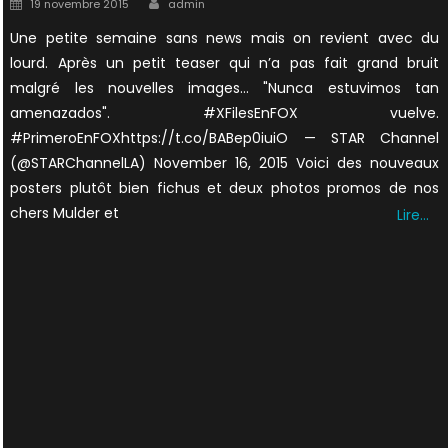
Posted
19 novembre 2015
admin
on
Une petite semaine sans news mais on revient avec du
lourd. Après un petit teaser qui n’a pas fait grand bruit
malgré les nouvelles images… "Nunca estuvimos tan
amenazados". #XFilesEnFOX vuelve.
#PrimeroEnFOXhttps://t.co/BABep0iuiO — STAR Channel
(@STARChannelLA) November 16, 2015 Voici des nouveaux
posters plutôt bien fichus et deux photos promos de nos
chers Mulder et
Lire…