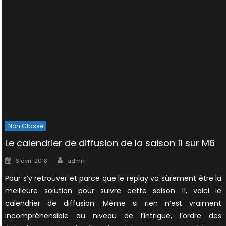
Non Classé
Le calendrier de diffusion de la saison 11 sur M6
Author
Posted
6 avril 2018
admin
on
Pour s’y retrouver et parce que le replay va sûrement être la
meilleure solution pour suivre cette saison 11, voici le
calendrier de diffusion. Même si rien n’est vraiment
incompréhensible au niveau de l’intrigue, l’ordre des