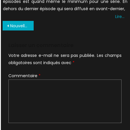
épisodes est quand même le minimum pour une série. En
dehors du dernier épisode qui sera diffusé en avant-dernier,
Lire…
Navigation
Nouvelle figurine Scully chez ThreeZero
de
l’article
Laisser un commentaire
Votre adresse e-mail ne sera pas publiée.
Les champs
obligatoires sont indiqués avec
*
Commentaire
*