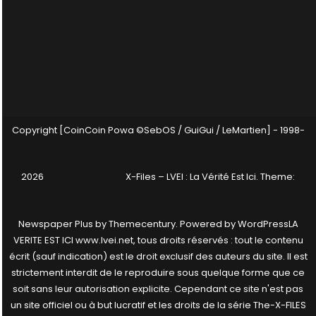
Copyright [CoinCoin Powa ©SebOS / GuiGui / LeMartien] - 1998-
2026
X-Files – LVEI : La Vérité Est Ici
. Theme:
Newspaper Plus by
Themecentury
. Powered by
WordPress
LA
VERITE EST ICI www.lvei.net, tous droits réservés : tout le contenu
écrit (sauf indication) est le droit exclusif des auteurs du site. Il est
strictement interdit de le reproduire sous quelque forme que ce
soit sans leur autorisation explicite. Cependant ce site n'est pas
un site officiel ou à but lucratif et les droits de la série The-X-FILES