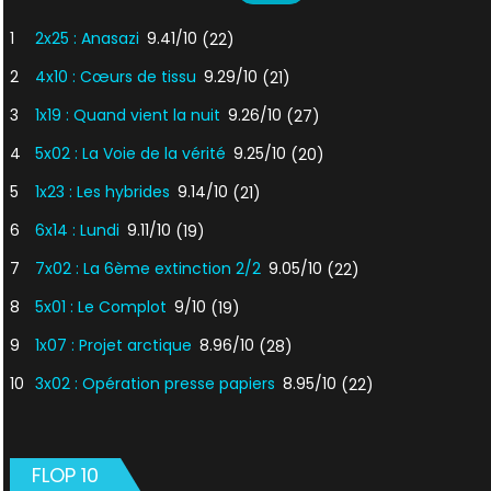
1
2x25 : Anasazi
9.41/10
(22)
2
4x10 : Cœurs de tissu
9.29/10
(21)
3
1x19 : Quand vient la nuit
9.26/10
(27)
4
5x02 : La Voie de la vérité
9.25/10
(20)
5
1x23 : Les hybrides
9.14/10
(21)
6
6x14 : Lundi
9.11/10
(19)
7
7x02 : La 6ème extinction 2/2
9.05/10
(22)
8
5x01 : Le Complot
9/10
(19)
9
1x07 : Projet arctique
8.96/10
(28)
10
3x02 : Opération presse papiers
8.95/10
(22)
FLOP 10