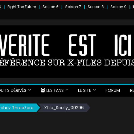
5
Fight The Future
Saison 6
Saison 7
Saison 8
Saison 9
UITS DÉRIVÉS
LES FANS
LE SITE
FORUM
R
y chez ThreeZero
Xfile_Scully_00296