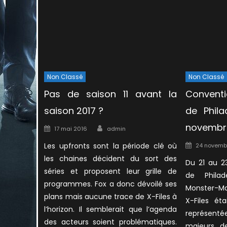
Non Classé
Non Classé
Pas de saison 11 avant la
Convent
saison 2017 ?
de Phila
Author
novembr
Posted
17 mai 2016
admin
on
Posted
Les upfronts sont la période clé où
24 novemb
on
les chaines décident du sort des
Du 21 au 2
séries et proposent leur grille de
de Philad
programmes. Fox a donc dévoilé ses
Monster-Ma
plans mais aucune trace de X-Files à
X-Files ét
l’horizon. Il semblerait que l’agenda
représent
des acteurs soient problématiques.
majeurs d