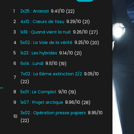
1
2x25 : Anasazi
9.41/10
(22)
2
4x10 : Cœurs de tissu
9.29/10
(21)
3
1x19 : Quand vient la nuit
9.26/10
(27)
4
5x02 : La Voie de la vérité
9.25/10
(20)
5
1x23 : Les hybrides
9.14/10
(21)
6
6x14 : Lundi
9.11/10
(19)
7x02 : La 6ème extinction 2/2
9.05/10
7
(22)
8
5x01 : Le Complot
9/10
(19)
9
1x07 : Projet arctique
8.96/10
(28)
3x02 : Opération presse papiers
8.95/10
10
(22)