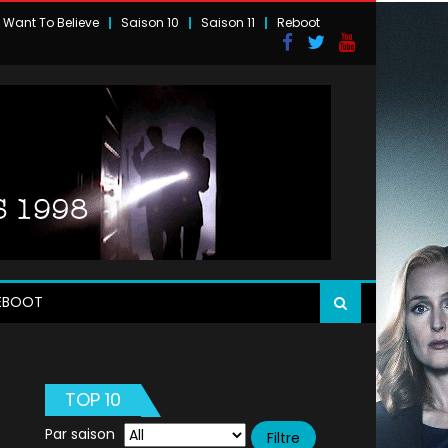
I Want To Believe
Saison 10
Saison 11
Reboot
EBOOT
TOP 10
Par saison