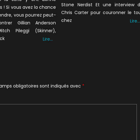
Stone Nerdist Et une interview 
 ! Si vous avez la chance
Chris Carter pour couronner le to
endre, vous pourrez peut-
chez
Lire…
ntrer Gillian Anderson
Mitch Pileggi (Skinner),
ick
Lire…
amps obligatoires sont indiqués avec
*