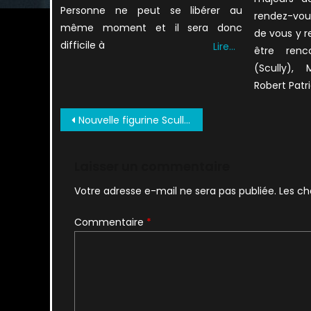
Personne ne peut se libérer au
rendez-vous
même moment et il sera donc
de vous y r
difficile à
Lire…
être renco
(Scully), 
Robert Patr
Navigation
Nouvelle figurine Scully chez ThreeZero
de
l’article
Laisser un commentaire
Votre adresse e-mail ne sera pas publiée.
Les ch
Commentaire
*