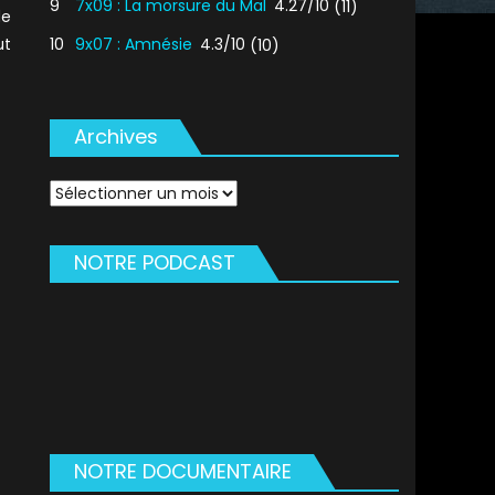
9
7x09 : La morsure du Mal
4.27/10
(11)
de
ut
10
9x07 : Amnésie
4.3/10
(10)
Archives
Archives
NOTRE PODCAST
NOTRE DOCUMENTAIRE