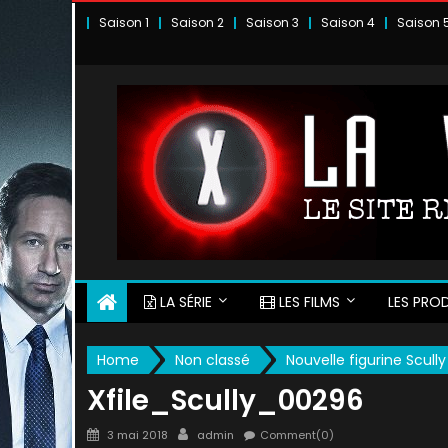
Skip
Saison 1
Saison 2
Saison 3
Saison 4
Saison 
to
content
LA SÉRIE
LES FILMS
LES PROD
Home
Non classé
Nouvelle figurine Scull
Xfile_Scully_00296
Posted
Author
3 mai 2018
admin
Comment(0)