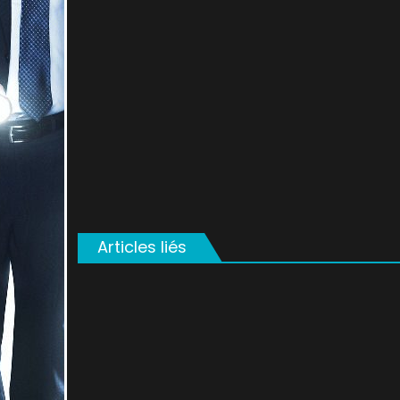
on
Articles liés