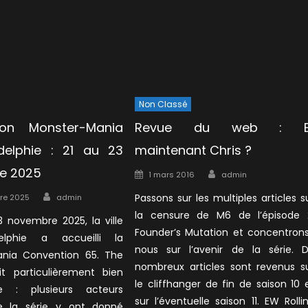
Non Classé
ion Monster-Mania
Revue du web : E
delphie : 21 au 23
maintenant Chris ?
e 2025
Author
Posted
1 mars 2016
admin
on
Author
Passons sur les multiples articles s
re 2025
admin
la censure de M6 de l’épisode 
3 novembre 2025, la ville
Founder’s Mutation et concentron
elphie a accueilli la
nous sur l’avenir de la série. 
nia Convention 65. The
nombreux articles sont revenus s
ait particulièrement bien
le cliffhanger de fin de saison 10 
ée : plusieurs acteurs
sur l’éventuelle saison 11. EW Rolli
e la série y ont donné