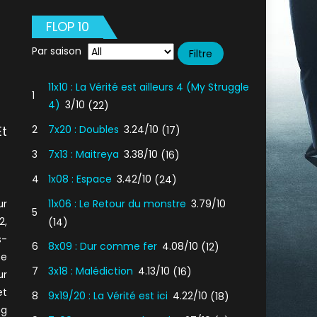
FLOP 10
Par saison
11x10 : La Vérité est ailleurs 4 (My Struggle
1
4)
3/10
(22)
t
2
7x20 : Doubles
3.24/10
(17)
3
7x13 : Maitreya
3.38/10
(16)
4
1x08 : Espace
3.42/10
(24)
ur
11x06 : Le Retour du monstre
3.79/10
5
2,
(14)
s-
6
8x09 : Dur comme fer
4.08/10
(12)
De
7
3x18 : Malédiction
4.13/10
(16)
ur
et
8
9x19/20 : La Vérité est ici
4.22/10
(18)
ng