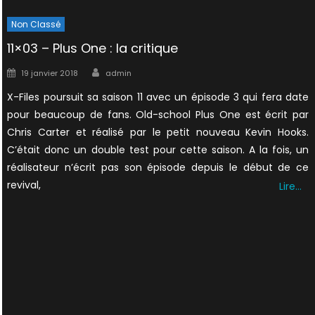
Non Classé
11×03 – Plus One : la critique
Author
Posted
19 janvier 2018
admin
on
X-Files poursuit sa saison 11 avec un épisode 3 qui fera date
pour beaucoup de fans. Old-school Plus One est écrit par
Chris Carter et réalisé par le petit nouveau Kevin Hooks.
C’était donc un double test pour cette saison. A la fois, un
réalisateur n’écrit pas son épisode depuis le début de ce
revival,
Lire…