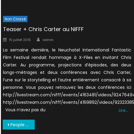
Non Classé
Teaser + Chris Carter au NIFFF
Author
Posted
15 juillet 2015
admin
on
La semaine dernière, le Neuchatel International Fantastic
Film Festival rendait hommage à X-Files en invitant Chris
Carter. Au programme, projections d’épisodes, des deux
longs-métrages et deux conférences avec Chris Carter,
l’une sur le storytelling et l’autre entièrement consacré à sa
personne. Vous pouvez retrouvez les deux conférences ici
http://livestream.com/nifff/events/4163481/videos/9247649
http://livestream.com/nifff/events/4169892/videos/9232338
Vous n’avez pas du
Lire…
Navigation
People October 1995 05
de