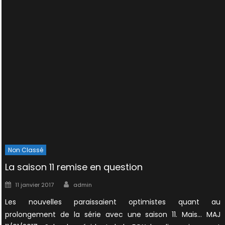
Non Classé
La saison 11 remise en question
Author
Posted
11 janvier 2017
admin
on
Les nouvelles paraissaient optimistes quant au
prolongement de la série avec une saison 11. Mais… MAJ