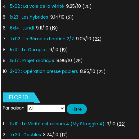
4
5x02 : La Voie de la vérité
9.25/10
(20)
5
1x23 : Les hybrides
9.14/10
(21)
6
6x14 : Lundi
9.11/10
(19)
7
7x02 : La 6ème extinction 2/2
9.05/10
(22)
8
5x01 : Le Complot
9/10
(19)
9
1x07 : Projet arctique
8.96/10
(28)
10
3x02 : Opération presse papiers
8.95/10
(22)
FLOP 10
Par saison
1
11x10 : La Vérité est ailleurs 4 (My Struggle 4)
3/10
(22)
2
7x20 : Doubles
3.24/10
(17)