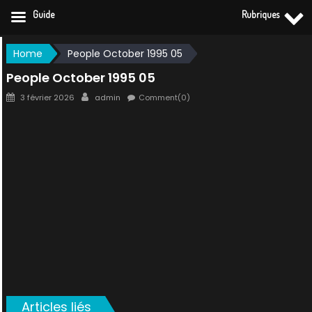
Guide
Rubriques
Skip
Home
People October 1995 05
to
People October 1995 05
content
Posted
Author
3 février 2026
admin
Comment(0)
on
Articles liés