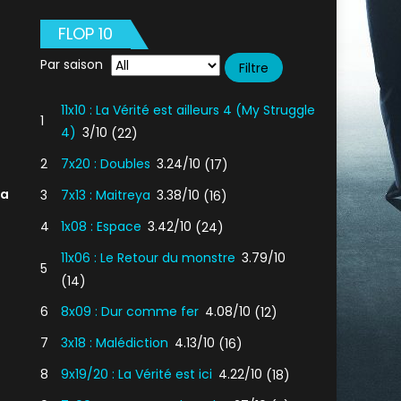
FLOP 10
Par saison
11x10 : La Vérité est ailleurs 4 (My Struggle
1
4)
3/10
(22)
2
7x20 : Doubles
3.24/10
(17)
la
3
7x13 : Maitreya
3.38/10
(16)
4
1x08 : Espace
3.42/10
(24)
11x06 : Le Retour du monstre
3.79/10
5
(14)
6
8x09 : Dur comme fer
4.08/10
(12)
7
3x18 : Malédiction
4.13/10
(16)
8
9x19/20 : La Vérité est ici
4.22/10
(18)