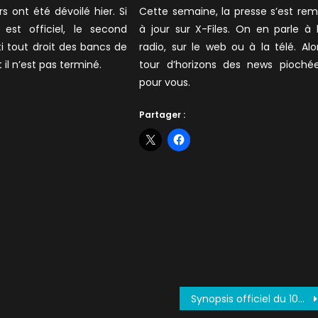
on
s ont été dévoilé hier. Si
Cette semaine, la presse s’est rem
 est officiel, le second
à jour sur X-Files. On en parle à 
i tout droit des bancs de
radio, sur le web ou à la télé. Alo
il n’est pas terminé.
tour d’horizons des news pioché
pour vous.
Partager :
Synopsis officiel du 10×03 Mulder & Scully Meet the Were-Monster