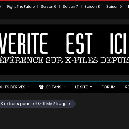
5
Fight The Future
Saison 6
Saison 7
Saison 8
Saison 9
UITS DÉRIVÉS
LES FANS
LE SITE
FORUM
R
3 extraits pour le 10×01 My Struggle