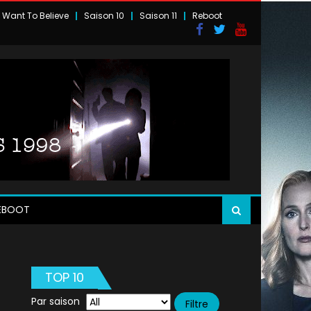
I Want To Believe
Saison 10
Saison 11
Reboot
EBOOT
TOP 10
Par saison