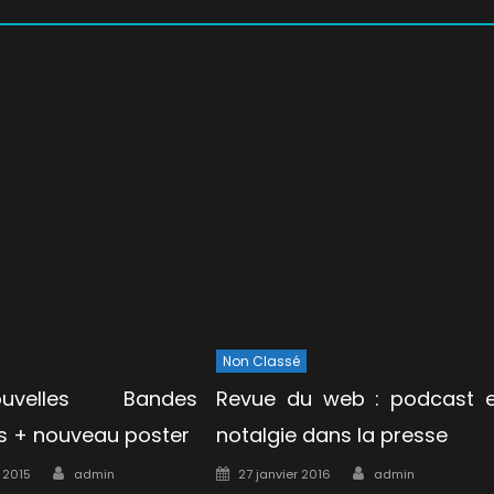
Non Classé
velles Bandes
Revue du web : podcast e
 + nouveau poster
notalgie dans la presse
Author
Author
Posted
 2015
admin
27 janvier 2016
admin