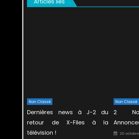
Articles liés
Non Classé
Non Classé
Dernières news à J-2 du
2 Nou
retour de X-Files à la
Annonces
télévision !
Posted
20 octobre