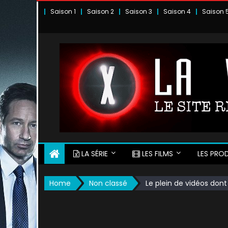
Skip
Saison 1
Saison 2
Saison 3
Saison 4
Saison 
to
content
LA SÉRIE
LES FILMS
LES PROD
Home
Non classé
Le plein de vidéos dont 