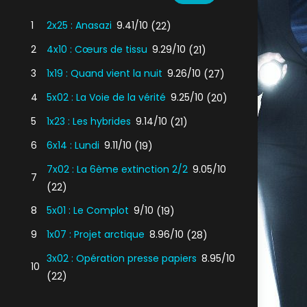
1
2x25 : Anasazi
9.41/10
(22)
2
4x10 : Cœurs de tissu
9.29/10
(21)
3
1x19 : Quand vient la nuit
9.26/10
(27)
4
5x02 : La Voie de la vérité
9.25/10
(20)
5
1x23 : Les hybrides
9.14/10
(21)
6
6x14 : Lundi
9.11/10
(19)
7x02 : La 6ème extinction 2/2
9.05/10
7
(22)
8
5x01 : Le Complot
9/10
(19)
9
1x07 : Projet arctique
8.96/10
(28)
3x02 : Opération presse papiers
8.95/10
10
(22)