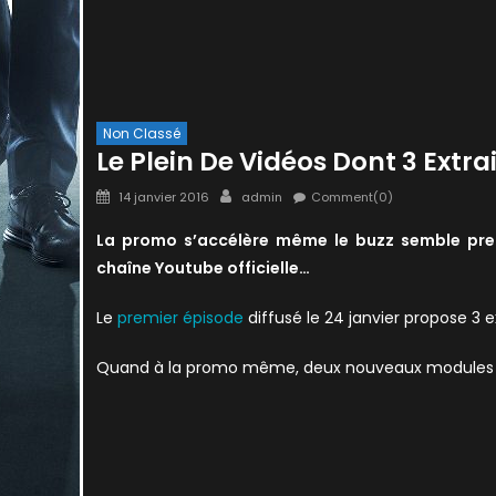
Non Classé
Le Plein De Vidéos Dont 3 Extra
Posted
Author
14 janvier 2016
admin
Comment(0)
on
La promo s’accélère même le buzz semble pre
chaîne Youtube officielle…
Le
premier épisode
diffusé le 24 janvier propose 3 ex
Quand à la promo même, deux nouveaux modules se c