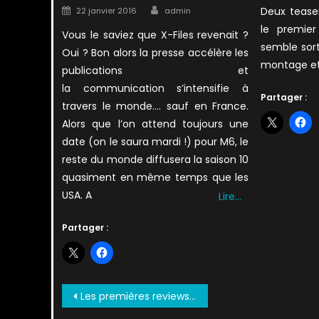
on
Author
Posted
Deux teaser
22 janvier 2016
admin
on
le premier
Vous le saviez que X-Files revenait ?
semble sort
Oui ? Bon alors la presse accélère les
montage et 
publications et
la communication s’intensifie à
Partager :
travers le monde…. sauf en France.
Alors que l’on attend toujours une
date (on le saura mardi !) pour M6, le
reste du monde diffusera la saison 10
quasiment en même temps que les
USA. A
Lire…
Partager :
Navigation
Les premières reviews sont tombées et ce n’est pas très positif
de