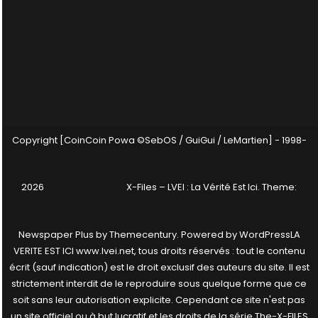
Copyright [CoinCoin Powa ©SebOS / GuiGui / LeMartien] - 1998-
2026
X-Files – LVEI : La Vérité Est Ici
. Theme:
Newspaper Plus by
Themecentury
. Powered by
WordPress
LA
VERITE EST ICI www.lvei.net, tous droits réservés : tout le contenu
écrit (sauf indication) est le droit exclusif des auteurs du site. Il est
strictement interdit de le reproduire sous quelque forme que ce
soit sans leur autorisation explicite. Cependant ce site n'est pas
un site officiel ou à but lucratif et les droits de la série The-X-FILES