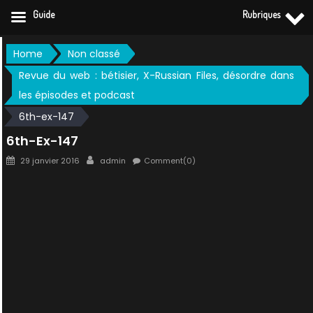
Guide
Rubriques
Skip
Home
Non classé
to
Revue du web : bétisier, X-Russian Files, désordre dans
content
les épisodes et podcast
6th-ex-147
6th-Ex-147
Posted
Author
29 janvier 2016
admin
Comment(0)
on