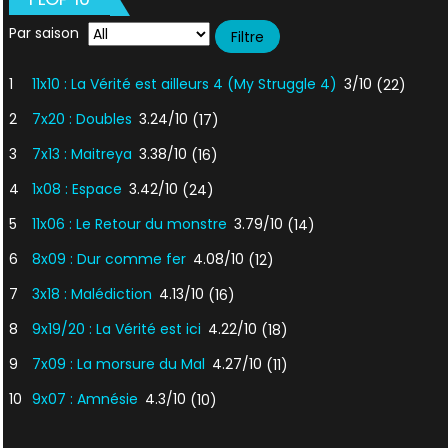
Par saison
1
11x10 : La Vérité est ailleurs 4 (My Struggle 4)
3/10
(22)
2
7x20 : Doubles
3.24/10
(17)
3
7x13 : Maitreya
3.38/10
(16)
4
1x08 : Espace
3.42/10
(24)
5
11x06 : Le Retour du monstre
3.79/10
(14)
6
8x09 : Dur comme fer
4.08/10
(12)
7
3x18 : Malédiction
4.13/10
(16)
8
9x19/20 : La Vérité est ici
4.22/10
(18)
9
7x09 : La morsure du Mal
4.27/10
(11)
10
9x07 : Amnésie
4.3/10
(10)