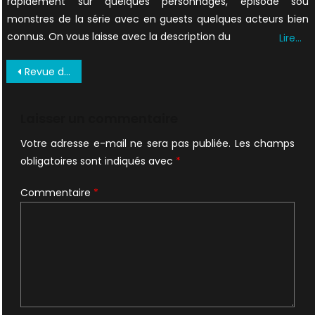
rapidement sur quelques personnages, épisode sou
monstres de la série avec en guests quelques acteurs bien
connus. On vous laisse avec la description du
Lire…
Navigation
Revue du web : bétisier, X-Russian Files, désordre dans les épisodes et podcast
de
l’article
Laisser un commentaire
Votre adresse e-mail ne sera pas publiée.
Les champs
obligatoires sont indiqués avec
*
Commentaire
*