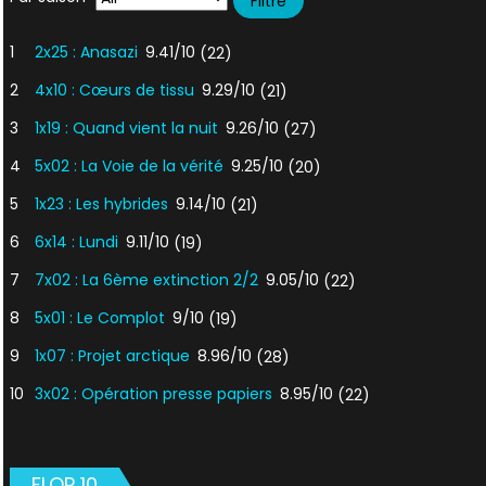
1
2x25 : Anasazi
9.41/10
(22)
2
4x10 : Cœurs de tissu
9.29/10
(21)
3
1x19 : Quand vient la nuit
9.26/10
(27)
4
5x02 : La Voie de la vérité
9.25/10
(20)
5
1x23 : Les hybrides
9.14/10
(21)
6
6x14 : Lundi
9.11/10
(19)
7
7x02 : La 6ème extinction 2/2
9.05/10
(22)
8
5x01 : Le Complot
9/10
(19)
9
1x07 : Projet arctique
8.96/10
(28)
10
3x02 : Opération presse papiers
8.95/10
(22)
FLOP 10