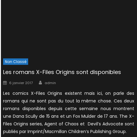
Non Classé
Les romans X-Files Origins sont disponibles
Author
Posted
6 janvier 2017
admin
on
Les comics X-Files Origins existent mais ici, on parle des
romans qui ne sont pas du tout la même chose. Ces deux
romans disponibles depuis cette semaine nous montrent
une Dana Scully de 15 ans et un Fox Mulder de 17 ans. The X-
Files Origins series, Agent of Chaos et Devil’s Advocate sont
publiés par Imprint/Macmillan Children’s Publishing Group.