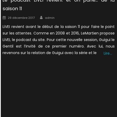
saison 11
Author
Posted
29 décembre 2017
admin
on
LiVEI revient avant le début de la saison 11 pour faire le point
sur les attentes. Comme en 2008 et 2016, LeMartien propose
LiVEI, le podcast du site. Pour cette nouvelle session, Guigui le
Gentil est l’invité de ce premier numéro. Avec lui, nous
revenons sur la relation de Guigui avec la série et le
Lire…