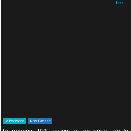
Lire…
Le Podcast
Non Classé
Le podcast LiVEI revient et on parle… de la