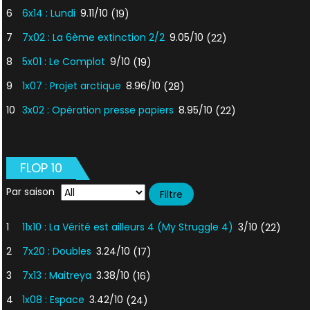
6
6x14 : Lundi
9.11/10
(19)
7
7x02 : La 6ème extinction 2/2
9.05/10
(22)
8
5x01 : Le Complot
9/10
(19)
9
1x07 : Projet arctique
8.96/10
(28)
10
3x02 : Opération presse papiers
8.95/10
(22)
FLOP 10
Par saison
1
11x10 : La Vérité est ailleurs 4 (My Struggle 4)
3/10
(22)
2
7x20 : Doubles
3.24/10
(17)
3
7x13 : Maitreya
3.38/10
(16)
4
1x08 : Espace
3.42/10
(24)