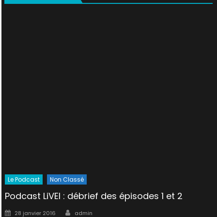
Le Podcast
Non Classé
Podcast LiVEI : débrief des épisodes 1 et 2
Author
Posted
28 janvier 2016
admin