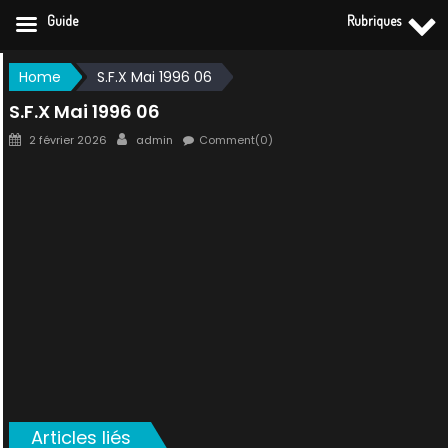
Guide
Rubriques
Skip
Home
S.F.X Mai 1996 06
to
S.F.X Mai 1996 06
content
Posted
Author
2 février 2026
admin
Comment(0)
on
Articles liés