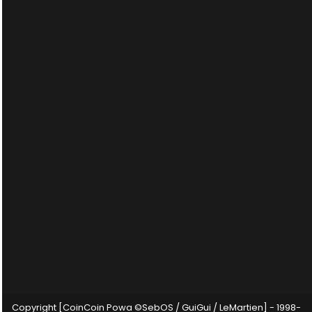
Copyright [CoinCoin Powa ©SebOS / GuiGui / LeMartien] - 1998-