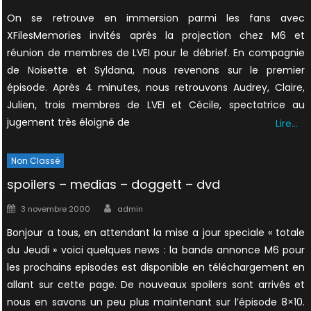
on
On se retrouve en immersion parmi les fans avec
XFilesMemories invités après la projection chez M6 et
réunion de membres de LVEI pour le débrief. En compagnie
de Noisette et Syldana, nous revenons sur le premier
épisode. Après 4 minutes, nous retrouvons Audrey, Claire,
Julien, trois membres de LVEI et Cécile, spectatrice au
jugement très éloigné de
Lire…
Non Classé
spoilers – medias – doggett – dvd
Author
Posted
3 novembre 2000
admin
on
Bonjour a tous, en attendant la mise a jour speciale « totale
du Jeudi » voici quelques news : la bande annonce M6 pour
les prochains episodes est disponible en téléchargement en
allant sur cette page. De nouveaux spoilers sont arrivés et
nous en savons un peu plus maintenant sur l’épisode 8×10.