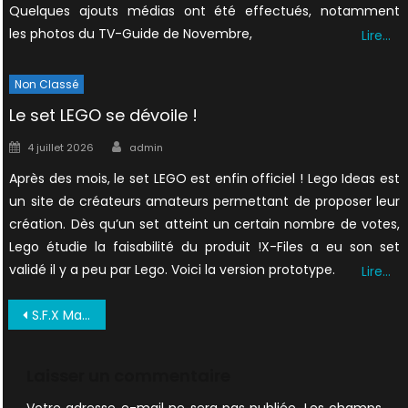
Quelques ajouts médias ont été effectués, notamment
les photos du TV-Guide de Novembre,
Lire…
Non Classé
Le set LEGO se dévoile !
Author
Posted
4 juillet 2026
admin
on
Après des mois, le set LEGO est enfin officiel ! Lego Ideas est
un site de créateurs amateurs permettant de proposer leur
création. Dès qu’un set atteint un certain nombre de votes,
Lego étudie la faisabilité du produit !X-Files a eu son set
validé il y a peu par Lego. Voici la version prototype.
Lire…
Navigation
S.F.X Mai 1996 06
de
l’article
Laisser un commentaire