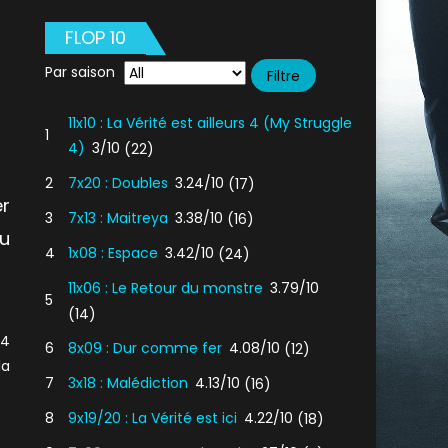
FLOP 10
Par saison
11x10 : La Vérité est ailleurs 4 (My Struggle
1
4)
3/10
(22)
2
7x20 : Doubles
3.24/10
(17)
r
3
7x13 : Maitreya
3.38/10
(16)
u
4
1x08 : Espace
3.42/10
(24)
11x06 : Le Retour du monstre
3.79/10
5
(14)
04
6
8x09 : Dur comme fer
4.08/10
(12)
la
7
3x18 : Malédiction
4.13/10
(16)
8
9x19/20 : La Vérité est ici
4.22/10
(18)