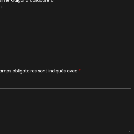
ssime Guigui a collaboré à
 !
amps obligatoires sont indiqués avec
*