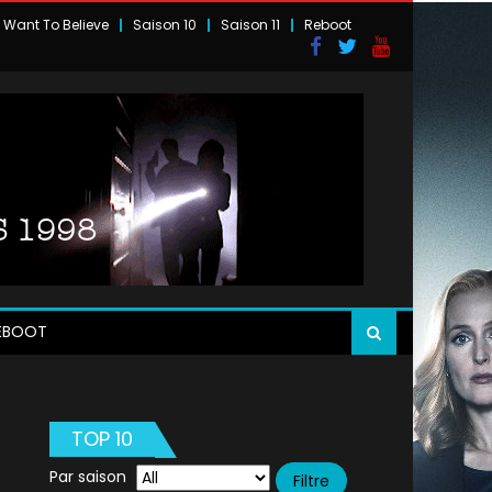
I Want To Believe
Saison 10
Saison 11
Reboot
EBOOT
TOP 10
Par saison