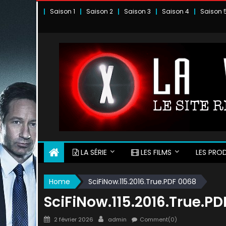
Skip
Saison 1
Saison 2
Saison 3
Saison 4
Saison 
to
content
LA SÉRIE
LES FILMS
LES PROD
Home
SciFiNow.115.2016.True.PDF 0068
SciFiNow.115.2016.True.P
Posted
Author
2 février 2026
admin
Comment(0)