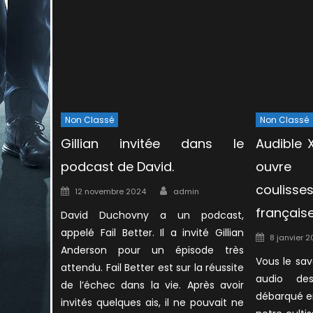
Non Classé
Non Classé
Gillian invitée dans le
Audible X
podcast de David.
ouvre 
Author
couliss
Posted
12 novembre 2024
admin
on
français
David Duchovny a un podcast,
appelé Fail Better. Il a invité Gillian
Posted
8 janvier 2
Anderson pour un épisode très
on
Vous le sav
attendu. Fail Better est sur la réussite
audio de
de l’échec dans la vie. Après avoir
débarqué e
invités quelques ais, il ne pouvait ne