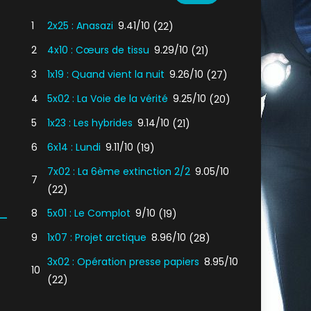
1
2x25 : Anasazi
9.41/10
(22)
2
4x10 : Cœurs de tissu
9.29/10
(21)
3
1x19 : Quand vient la nuit
9.26/10
(27)
4
5x02 : La Voie de la vérité
9.25/10
(20)
5
1x23 : Les hybrides
9.14/10
(21)
6
6x14 : Lundi
9.11/10
(19)
7x02 : La 6ème extinction 2/2
9.05/10
7
(22)
8
5x01 : Le Complot
9/10
(19)
9
1x07 : Projet arctique
8.96/10
(28)
3x02 : Opération presse papiers
8.95/10
10
(22)