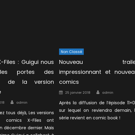
Non Classé
-Files : Guigui nous
Nouveau traile
les portes des
impressionnant et nouvea
es de la version
comics
e
Author
Posted
25 janvier 2018
admin
on
Author
Après la diffusion de l’épisode 11×
018
admin
sur lequel on reviendra demain, 
ez tous déjà, Les versions
série revient en comic book !
s comics X-Files ont
n décembre dernier. Mais