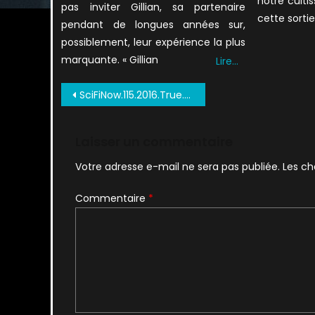
notre culti
pas inviter Gillian, sa partenaire
cette sortie
pendant de longues années sur,
possiblement, leur expérience la plus
marquante. « Gillian
Lire…
Navigation
SciFiNow.115.2016.True.PDF 0068
de
l’article
Laisser un commentaire
Votre adresse e-mail ne sera pas publiée.
Les ch
Commentaire
*