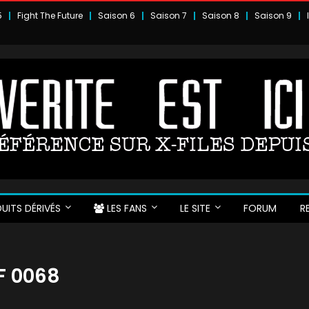
5
Fight The Future
Saison 6
Saison 7
Saison 8
Saison 9
UITS DÉRIVÉS
LES FANS
LE SITE
FORUM
R
DF 0068