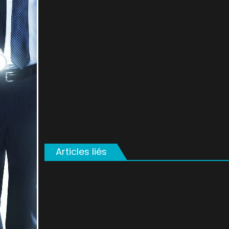
on
Articles liés