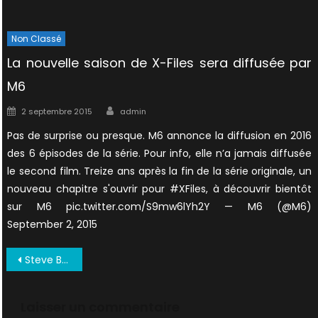
Non Classé
La nouvelle saison de X-Files sera diffusée par
M6
Author
Posted
2 septembre 2015
admin
on
Pas de surprise ou presque. M6 annonce la diffusion en 2016
des 6 épisodes de la série. Pour info, elle n’a jamais diffusée
le second film. Treize ans après la fin de la série originale, un
nouveau chapitre s'ouvrir pour #XFiles, à découvrir bientôt
sur M6 pic.twitter.com/S9mw6lYh2Y — M6 (@M6)
September 2, 2015
Navigation
Steve Buscemi rejoint le reboot avec 6 autres acteurs
de
l’article
Laisser un commentaire