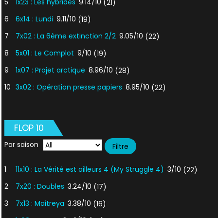
5
1x23 : Les hybrides
9.14/10
(21)
6
6x14 : Lundi
9.11/10
(19)
7
7x02 : La 6ème extinction 2/2
9.05/10
(22)
8
5x01 : Le Complot
9/10
(19)
9
1x07 : Projet arctique
8.96/10
(28)
10
3x02 : Opération presse papiers
8.95/10
(22)
FLOP 10
Par saison
1
11x10 : La Vérité est ailleurs 4 (My Struggle 4)
3/10
(22)
2
7x20 : Doubles
3.24/10
(17)
3
7x13 : Maitreya
3.38/10
(16)