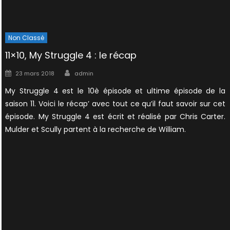
Non Classé
11×10, My Struggle 4 : le récap
Author
Posted
23 mars 2018
admin
on
My Struggle 4 est le 10è épisode et ultime épisode de la
saison 11. Voici le récap’ avec tout ce qu’il faut savoir sur cet
épisode. My Struggle 4 est écrit et réalisé par Chris Carter.
Mulder et Scully partent à la recherche de William.