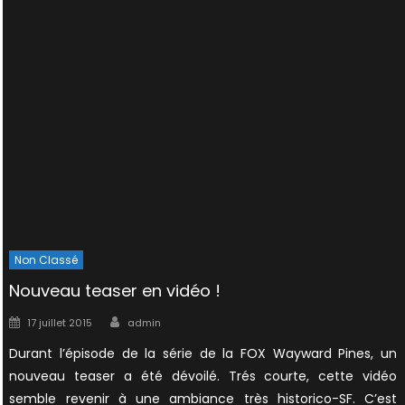
Non Classé
Nouveau teaser en vidéo !
Author
Posted
17 juillet 2015
admin
on
Durant l’épisode de la série de la FOX Wayward Pines, un
nouveau teaser a été dévoilé. Trés courte, cette vidéo
semble revenir à une ambiance très historico-SF. C’est