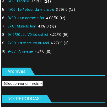
4
1x08 : Espace
3.42/10
(24)
5
11x06 : Le Retour du monstre
3.79/10
(14)
6
8x09 : Dur comme fer
4.08/10
(12)
7
3x18 : Malédiction
4.13/10
(16)
8
9x19/20 : La Vérité est ici
4.22/10
(18)
9
7x09 : La morsure du Mal
4.27/10
(11)
10
9x07 : Amnésie
4.3/10
(10)
Archives
Archives
NOTRE PODCAST