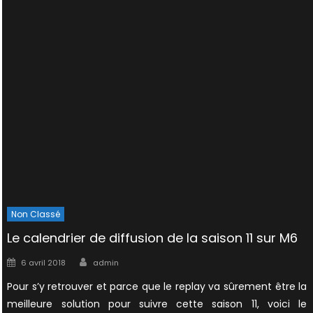
Non Classé
Le calendrier de diffusion de la saison 11 sur M6
Author
Posted
6 avril 2018
admin
on
Pour s’y retrouver et parce que le replay va sûrement être la
meilleure solution pour suivre cette saison 11, voici le