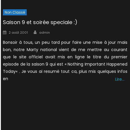
Non Classé
Saison 9 et soirée speciale :)
Author
Posted
2 août 2001
admin
on
Bonsoir à tous, un peu tard pour faire une mise à jour mais
bon, notre Marty national vient de me mettre au courant
que le site officiel avait mis en ligne le titre du premier
episode de la saison 9 qui est « Nothing Important Happened
Today« . Je vous ai resumé tout ca, plus mis quelques infos
en
Lire…