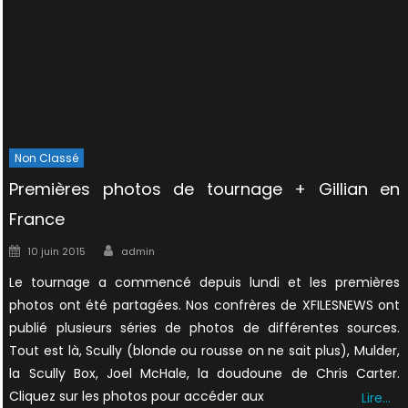
Non Classé
Premières photos de tournage + Gillian en
France
Author
Posted
10 juin 2015
admin
on
Le tournage a commencé depuis lundi et les premières
photos ont été partagées. Nos confrères de XFILESNEWS ont
publié plusieurs séries de photos de différentes sources.
Tout est là, Scully (blonde ou rousse on ne sait plus), Mulder,
la Scully Box, Joel McHale, la doudoune de Chris Carter.
Cliquez sur les photos pour accéder aux
Lire…