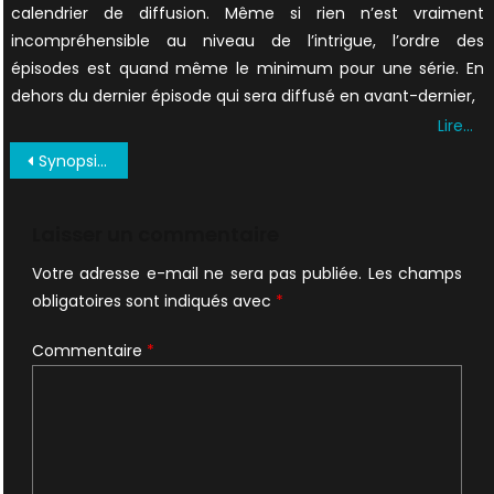
calendrier de diffusion. Même si rien n’est vraiment
incompréhensible au niveau de l’intrigue, l’ordre des
épisodes est quand même le minimum pour une série. En
dehors du dernier épisode qui sera diffusé en avant-dernier,
Lire…
Navigation
Synopsis + Photos officielles du 10×01 My Struggle
de
l’article
Laisser un commentaire
Votre adresse e-mail ne sera pas publiée.
Les champs
obligatoires sont indiqués avec
*
Commentaire
*