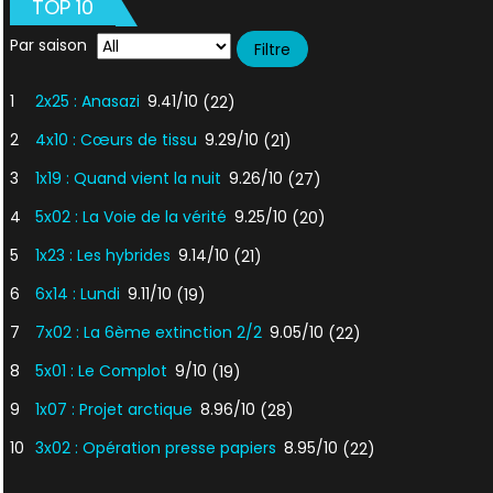
TOP 10
Par saison
1
2x25 : Anasazi
9.41/10
(22)
2
4x10 : Cœurs de tissu
9.29/10
(21)
3
1x19 : Quand vient la nuit
9.26/10
(27)
4
5x02 : La Voie de la vérité
9.25/10
(20)
5
1x23 : Les hybrides
9.14/10
(21)
6
6x14 : Lundi
9.11/10
(19)
7
7x02 : La 6ème extinction 2/2
9.05/10
(22)
8
5x01 : Le Complot
9/10
(19)
9
1x07 : Projet arctique
8.96/10
(28)
10
3x02 : Opération presse papiers
8.95/10
(22)