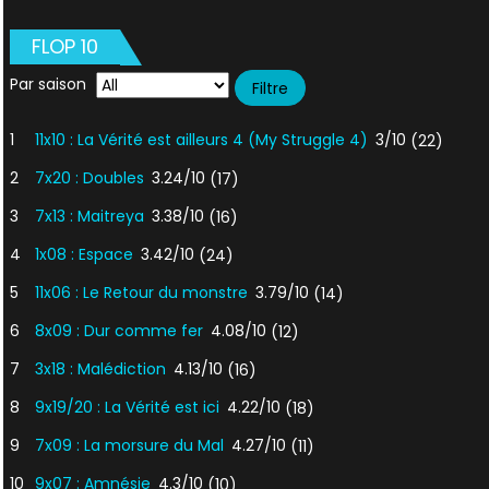
FLOP 10
Par saison
1
11x10 : La Vérité est ailleurs 4 (My Struggle 4)
3/10
(22)
2
7x20 : Doubles
3.24/10
(17)
3
7x13 : Maitreya
3.38/10
(16)
4
1x08 : Espace
3.42/10
(24)
5
11x06 : Le Retour du monstre
3.79/10
(14)
6
8x09 : Dur comme fer
4.08/10
(12)
7
3x18 : Malédiction
4.13/10
(16)
8
9x19/20 : La Vérité est ici
4.22/10
(18)
9
7x09 : La morsure du Mal
4.27/10
(11)
10
9x07 : Amnésie
4.3/10
(10)