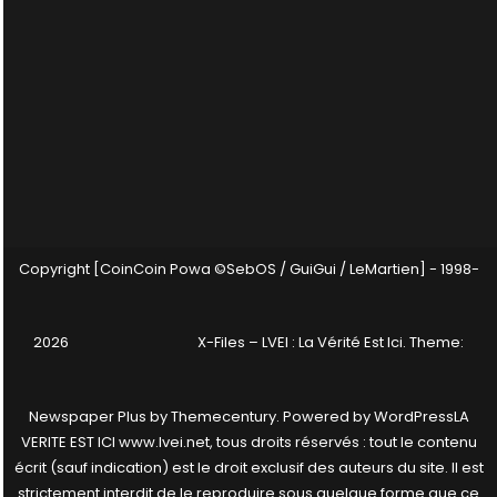
Copyright [CoinCoin Powa ©SebOS / GuiGui / LeMartien] - 1998-
2026
X-Files – LVEI : La Vérité Est Ici
. Theme:
Newspaper Plus by
Themecentury
. Powered by
WordPress
LA
VERITE EST ICI www.lvei.net, tous droits réservés : tout le contenu
écrit (sauf indication) est le droit exclusif des auteurs du site. Il est
strictement interdit de le reproduire sous quelque forme que ce