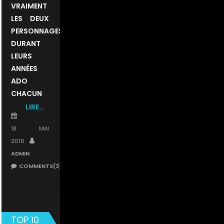
VRAIMENT
LES DEUX
PERSONNAGES
DURANT
LEURS
ANNÉES
ADO
CHACUN
LIRE…
POSTED
ON
18 MAI
AUTHOR
2016
ADMIN
COMMENTS(3)
TOP 10