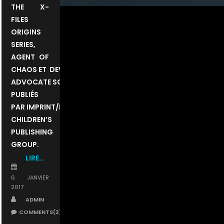
THE X-
FILES
ORIGINS
SERIES,
AGENT OF
CHAOS ET DEVIL’S
ADVOCATE SONT
PUBLIÉS
PAR IMPRINT/MACMILLAN
CHILDREN’S
PUBLISHING
GROUP.
LIRE…
POSTED
ON
6 JANVIER
2017
AUTHOR
ADMIN
COMMENTS(2)