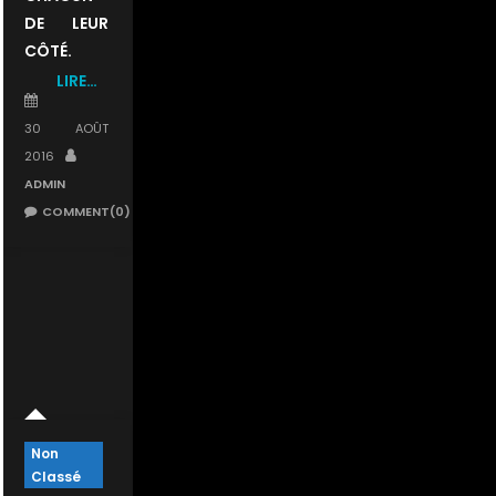
DE LEUR
CÔTÉ.
LIRE…
POSTED
ON
30 AOÛT
AUTHOR
2016
ADMIN
COMMENT(0)
Non
Classé