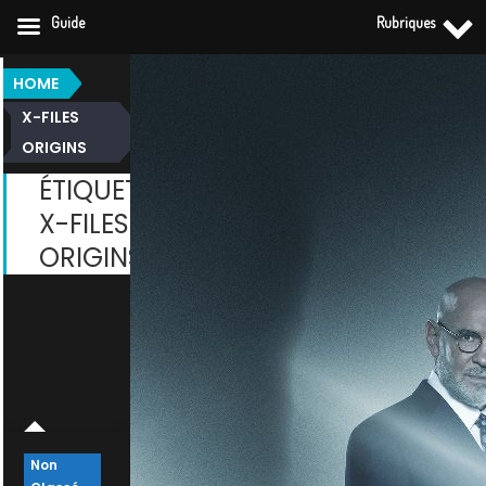
Guide
Rubriques
SKIP
HOME
TO
X-FILES
CONTENT
ORIGINS
ÉTIQUETTE :
X-FILES
ORIGINS
Non