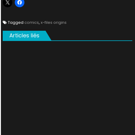
Tagged
comics
,
x-files origins
Articles liés