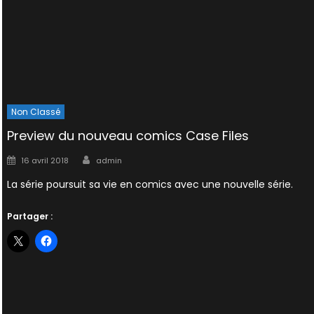
Non Classé
Preview du nouveau comics Case Files
Author
Posted
16 avril 2018
admin
on
La série poursuit sa vie en comics avec une nouvelle série.
Partager :