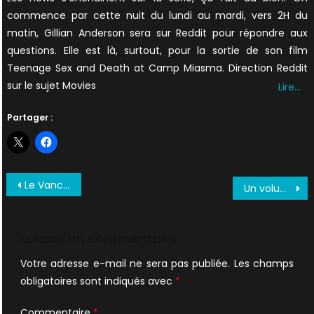
commence par cette nuit du lundi au mardi, vers 2H du
matin, Gillian Anderson sera sur Reddit pour répondre aux
questions. Elle est là, surtout, pour la sortie de son film
Teenage Sex and Death at Camp Miasma. Direction Reddit
sur le sujet Movies
Lire…
Partager :
Navigation
Le Vancouver International Film Festival honore Chris Carter
Un volume 3 pour la BO de la série !
de
l’article
Laisser un commentaire
Votre adresse e-mail ne sera pas publiée.
Les champs
obligatoires sont indiqués avec
*
Commentaire
*