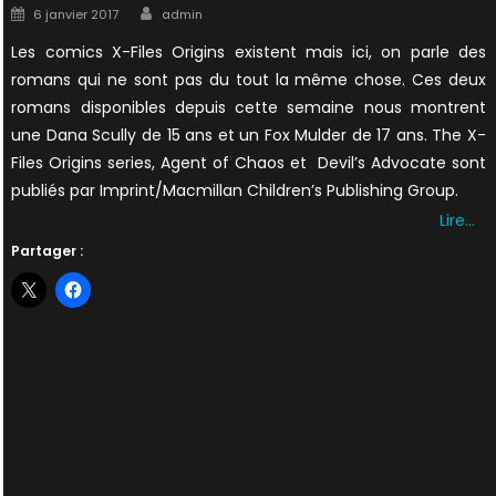
Author
Posted
6 janvier 2017
admin
on
Les comics X-Files Origins existent mais ici, on parle des
romans qui ne sont pas du tout la même chose. Ces deux
romans disponibles depuis cette semaine nous montrent
une Dana Scully de 15 ans et un Fox Mulder de 17 ans. The X-
Files Origins series, Agent of Chaos et Devil’s Advocate sont
publiés par Imprint/Macmillan Children’s Publishing Group.
Lire…
Partager :