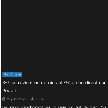
Non Classé
X-Files revient en comics et Gillian en direct sur
Reddit !
Author
Posted
27 juillet 2026
admin
on
Les news s’enchainent sur la série, ça fait du bien. On