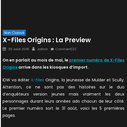
Non Classé
X-Files Origins : La Preview
Posted
Author
30 août 2016
admin
Comment(0)
on
On en parlait au mois de mai, le
premier numéro de X-Files
Origins
arrive dans les kiosques d’import.
IDW va éditer
X-Files
Origins, la jeunesse de Mulder et Scully.
Attention, ce ne sont pas des histoires sur le duo
d’enquêteurs version jeunes mais vraiment les deux
personnages durant leurs années ado chacun de leur côté.
Le premier numéro sort le 31 août, voici les 5 premières
pages.