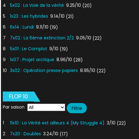
4
5x02 : La Voie de la vérité
9.25/10
(20)
5
1x23 : Les hybrides
9.14/10
(21)
6
6x14 : Lundi
9.11/10
(19)
7
7x02 : La 6ème extinction 2/2
9.05/10
(22)
8
5x01 : Le Complot
9/10
(19)
9
1x07 : Projet arctique
8.96/10
(28)
10
3x02 : Opération presse papiers
8.95/10
(22)
FLOP 10
Par saison
1
11x10 : La Vérité est ailleurs 4 (My Struggle 4)
3/10
(22)
2
7x20 : Doubles
3.24/10
(17)