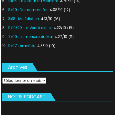
5
11x06 : Le Retour du monstre
3.79/10
(14)
6
8x09 : Dur comme fer
4.08/10
(12)
7
3x18 : Malédiction
4.13/10
(16)
8
9x19/20 : La Vérité est ici
4.22/10
(18)
9
7x09 : La morsure du Mal
4.27/10
(11)
10
9x07 : Amnésie
4.3/10
(10)
Archives
Archives
NOTRE PODCAST