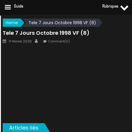
Guide
Rubriques
Skip
Home
Tele 7 Jours Octobre 1998 VF (8)
to
Tele 7 Jours Octobre 1998 VF (8)
content
Posted
Author
11 février 2026
Comment(0)
on
Articles liés