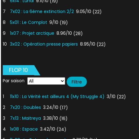
6
6x14 : Lundi
9.11/10
(19)
7
7x02 : La 6ème extinction 2/2
9.05/10
(22)
8
5x01 : Le Complot
9/10
(19)
9
1x07 : Projet arctique
8.96/10
(28)
10
3x02 : Opération presse papiers
8.95/10
(22)
FLOP 10
Par saison
1
11x10 : La Vérité est ailleurs 4 (My Struggle 4)
3/10
(22)
2
7x20 : Doubles
3.24/10
(17)
3
7x13 : Maitreya
3.38/10
(16)
4
1x08 : Espace
3.42/10
(24)