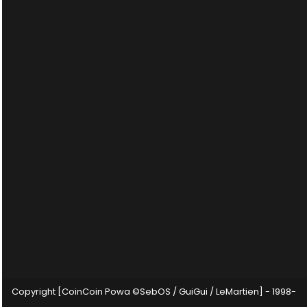
Copyright [CoinCoin Powa ©SebOS / GuiGui / LeMartien] - 1998-