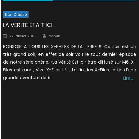
Non Classé
LA VERITE ETAIT ICI…
Author
Posted
22 janvier 2003
admin
on
BONSOIR A TOUS LES X-PHILES DE LA TERRE !!! Ce soir est un
très grand soir, en effet ce soir voit le tout dernier épisode
de notre série chérie, «La Vérité Est Ici» être diffusé sur M6. X-
Files est mort, Vive X-Files !!! … La fin des X-Files, la fin d’une
grande aventure de 9
Lire…