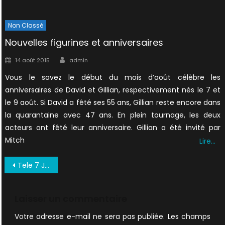
Non Classé
Nouvelles figurines et anniversaires
Author
Posted
14 août 2015
admin
on
Vous le savez le début du mois d’août célèbre les
anniversaires de David et Gillian, respectivement nés le 7 et
le 9 août. Si David a fêté ses 55 ans, Gillian reste encore dans
la quarantaine avec 47 ans. En plein tournage, les deux
acteurs ont fêté leur anniversaire. Gillian a été invité par
Mitch
Lire…
Navigation
Tele 7 Jours Octobre 1998 VF (8)
de
l’article
Laisser un commentaire
Votre adresse e-mail ne sera pas publiée.
Les champs