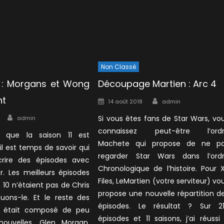
Non Classé
1 : Morgans et Wong
Découpage Martien : Arc 4
nt
Author
Posted
14 août 2018
admin
on
Author
Si vous êtes fans de Star Wars, vo
admin
connaissez peut-être l‘ord
t que la saison 11 est
Machete qui propose de ne p
il est temps de savoir qui
regarder Star Wars dans l’ord
rire des épisodes avec
Chronologique de l’histoire. Pour 
r. Les meilleurs épisodes
Files, LeMartien (votre serviteur) vo
n 10 n’étaient pas de Chris
propose une nouvelle répartition d
ouons-le. Et le reste des
épisodes. Le résultat ? Sur 2
s était composé de peu
épisodes et 11 saisons, j’ai réussi
ouvelles. Glen Morgan,