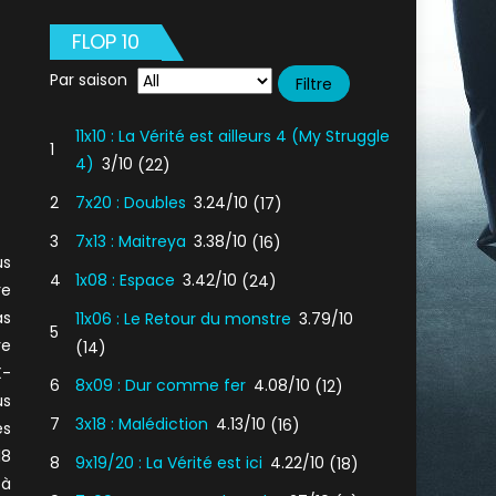
FLOP 10
Par saison
11x10 : La Vérité est ailleurs 4 (My Struggle
1
4)
3/10
(22)
2
7x20 : Doubles
3.24/10
(17)
3
7x13 : Maitreya
3.38/10
(16)
us
4
1x08 : Espace
3.42/10
(24)
re
as
11x06 : Le Retour du monstre
3.79/10
5
re
(14)
X-
6
8x09 : Dur comme fer
4.08/10
(12)
us
7
3x18 : Malédiction
4.13/10
(16)
es
18
8
9x19/20 : La Vérité est ici
4.22/10
(18)
 à