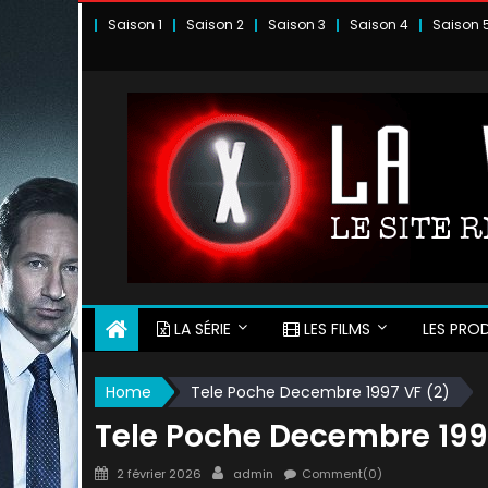
Skip
Saison 1
Saison 2
Saison 3
Saison 4
Saison 
to
content
LA SÉRIE
LES FILMS
LES PROD
Home
Tele Poche Decembre 1997 VF (2)
Tele Poche Decembre 199
Posted
Author
2 février 2026
admin
Comment(0)