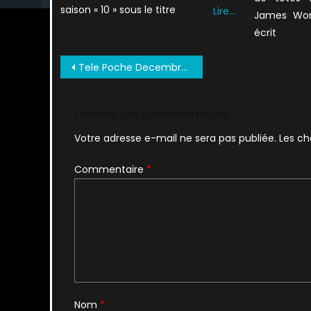
saison « 10 » sous le titre
Lire…
James Won
écrit
Navigation
Tele Poche Decembre 1997 VF (2)
de
l’article
Laisser un commentaire
Votre adresse e-mail ne sera pas publiée.
Les ch
Commentaire
*
Nom
*