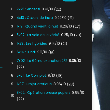
1
2x25 : Anasazi
9.41/10
(22)
2
4x10 : Cœurs de tissu
9.29/10
(21)
3
1x19 : Quand vient la nuit
9.26/10
(27)
4
5x02 : La Voie de la vérité
9.25/10
(20)
5
1x23 : Les hybrides
9.14/10
(21)
6
6x14 : Lundi
9.11/10
(19)
7x02 : La 6ème extinction 2/2
9.05/10
7
(22)
8
5x01 : Le Complot
9/10
(19)
9
1x07 : Projet arctique
8.96/10
(28)
3x02 : Opération presse papiers
8.95/10
10
(22)