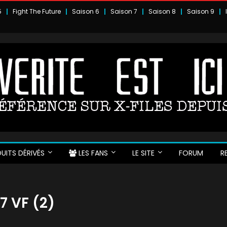
5
Fight The Future
Saison 6
Saison 7
Saison 8
Saison 9
UITS DÉRIVÉS
LES FANS
LE SITE
FORUM
R
7 VF (2)