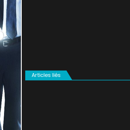
on
Articles liés