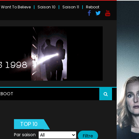
I Want To Believe
Saison 10
Saison 11
Reboot
EBOOT
TOP 10
Par saison