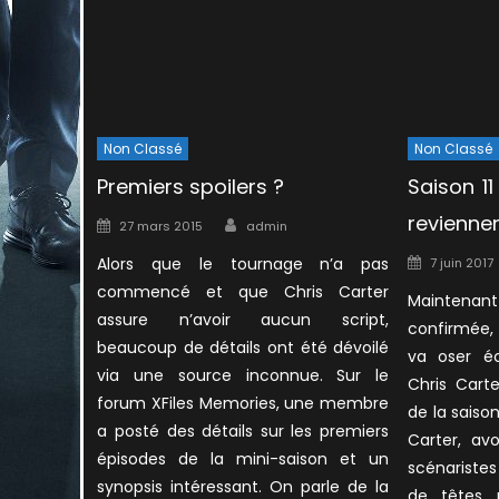
Non Classé
Non Classé
Premiers spoilers ?
Saison 1
Author
revienne
Posted
27 mars 2015
admin
on
Posted
Alors que le tournage n’a pas
7 juin 2017
on
commencé et que Chris Carter
Maintenan
assure n’avoir aucun script,
confirmée, 
beaucoup de détails ont été dévoilé
va oser éc
via une source inconnue. Sur le
Chris Carte
forum XFiles Memories, une membre
de la saiso
a posté des détails sur les premiers
Carter, av
épisodes de la mini-saison et un
scénariste
synopsis intéressant. On parle de la
de têtes n