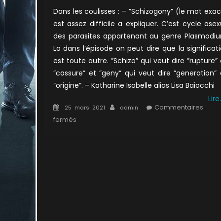
Dans les coulisses : – ”Schizogony” (le mot exac
est assez difficile a expliquer. C’est cycle ase
des parasites appartenant au genre Plasmodi
La dans l’épisode on peut dire que la significat
est toute autre. ”Schizo” qui veut dire ”rupture”
”cassure” et ”geny” qui veut dire ”generation”
”origine”. – Katharine Isabelle alias Lisa Baiocchi
Lire
Posted
Author
Commentaires
25 mars 2021
admin
on
sur
fermés
5×09
:
Schizogonie