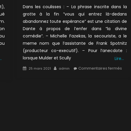
t),
Dans les coulisses : – La phrase inscrite dans la
xué
grotte à la fin ”vous qui entrez là-dedans
um.
abandonnez toute espérance” est une citation de
ion
Dante à propos de l’enfer dans ”la divine
 ou
comédie”. – Michelle Fazekas, la secouriste, a le
 ou
meme nom que l’assistante de Frank Spotnitz
(producteur co-executif). – Pour l’anecdote :
lorsque Mulder et Scully
…
Lire…
Posted
Author
sur
Commentaires fermés
25 mars 2021
admin
on
5×0
:
Deto