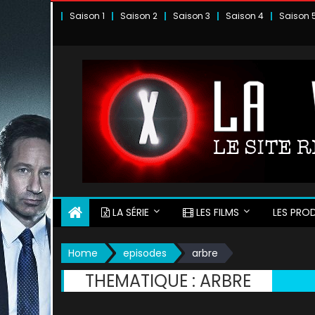
Skip
Saison 1
Saison 2
Saison 3
Saison 4
Saison 
to
content
LA SÉRIE
LES FILMS
LES PROD
Home
episodes
arbre
THEMATIQUE :
ARBRE