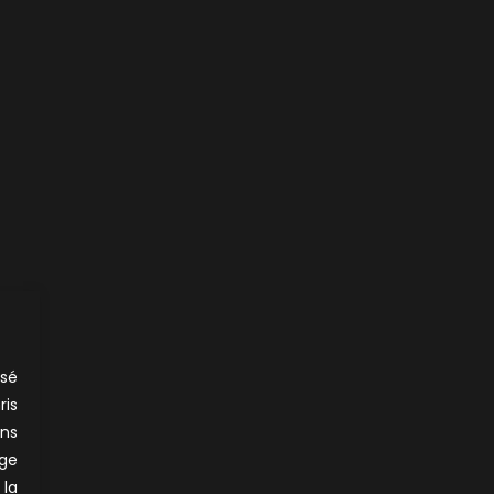
nsé
ris
ons
ge
 la