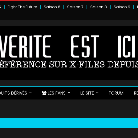
5
Fight The Future
Saison 6
Saison 7
Saison 8
Saison 9
UITS DÉRIVÉS
LES FANS
LE SITE
FORUM
R