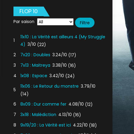
FLOP 10
Par saison
11x10 : La Vérité est ailleurs 4 (My Struggle
1
4)
3/10
(22)
2
7x20 : Doubles
3.24/10
(17)
3
7x13 : Maitreya
3.38/10
(16)
4
1x08 : Espace
3.42/10
(24)
4
11x06 : Le Retour du monstre
3.79/10
5
ur
(14)
6
8x09 : Dur comme fer
4.08/10
(12)
7
3x18 : Malédiction
4.13/10
(16)
8
9x19/20 : La Vérité est ici
4.22/10
(18)