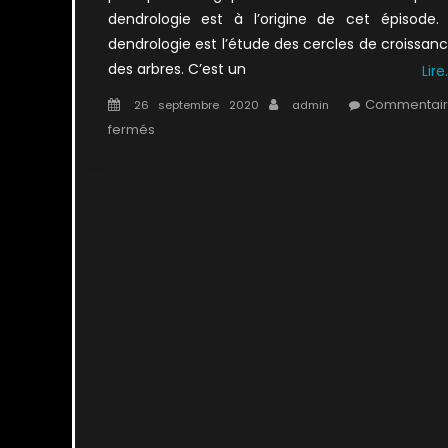
dendrologie est à l’origine de cet épisode.
dendrologie est l’étude des cercles de croissan
des arbres. C’est un
Lire
Posted
Author
Commentair
26 septembre 2020
admin
on
sur
fermés
1×19
:
Quand
vient
la
nuit