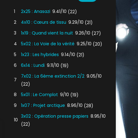
1
2x25 : Anasazi
9.41/10
(22)
2
4x10 : Cœurs de tissu
9.29/10
(21)
3
1x19 : Quand vient la nuit
9.26/10
(27)
4
5x02 : La Voie de la vérité
9.25/10
(20)
5
1x23 : Les hybrides
9.14/10
(21)
6
6x14 : Lundi
9.11/10
(19)
7x02 : La 6ème extinction 2/2
9.05/10
7
(22)
8
5x01 : Le Complot
9/10
(19)
9
1x07 : Projet arctique
8.96/10
(28)
3x02 : Opération presse papiers
8.95/10
10
(22)