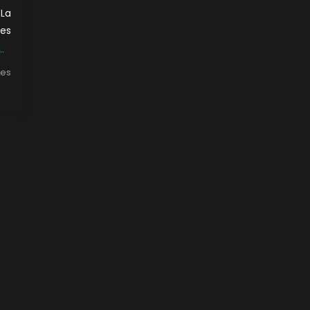
 La
ces
…
es