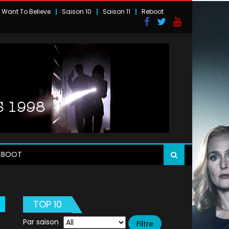
I Want To Believe
Saison 10
Saison 11
Reboot
EBOOT
TOP 10
Par saison