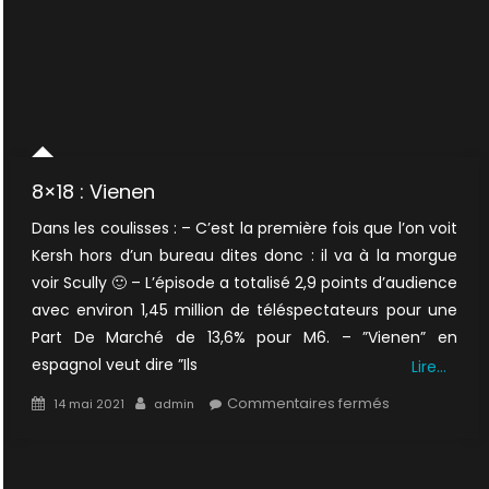
8×18 : Vienen
Dans les coulisses : – C’est la première fois que l’on voit
Kersh hors d’un bureau dites donc : il va à la morgue
voir Scully 🙂 – L’épisode a totalisé 2,9 points d’audience
avec environ 1,45 million de téléspectateurs pour une
Part De Marché de 13,6% pour M6. – ”Vienen” en
espagnol veut dire ”Ils
Lire…
Posted
Author
sur
Commentaires fermés
14 mai 2021
admin
on
8×18
:
Vienen