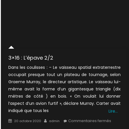
3×16 : L’épave 2/2
Dans les coulisses : – Le vaisseau spatial extraterrestre
occupait presque tout un plateau de tournage, selon
Graeme Murray, le directeur artistique. Le vaisseau lui-
même avait la forme d’un gigantesque triangle (dix
mètres de côté ) en bois. « On voulait lui donner
l’aspect d’un avion furtif », déclare Murray. Carter avait
indiqué que tous les
Lire…
Posted
Author
sur
Commentaires fermés
20 octobre 2020
admin
on
3×16