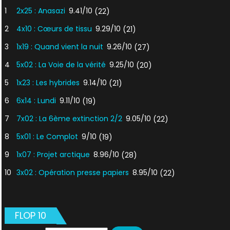
1
2x25 : Anasazi
9.41/10
(22)
2
4x10 : Cœurs de tissu
9.29/10
(21)
3
1x19 : Quand vient la nuit
9.26/10
(27)
4
5x02 : La Voie de la vérité
9.25/10
(20)
5
1x23 : Les hybrides
9.14/10
(21)
6
6x14 : Lundi
9.11/10
(19)
7
7x02 : La 6ème extinction 2/2
9.05/10
(22)
8
5x01 : Le Complot
9/10
(19)
9
1x07 : Projet arctique
8.96/10
(28)
10
3x02 : Opération presse papiers
8.95/10
(22)
FLOP 10