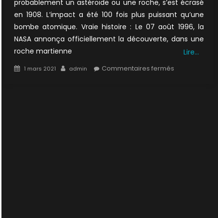
probablement un astéroïde ou une roche, s’est écrasé
en 1908. L’impact a été 100 fois plus puissant qu’une
bombe atomique. Vraie histoire : Le 07 août 1996, la
NASA annonça officiellement la découverte, dans une
roche martienne
Lire…
Posted
Author
sur
Commentaires fermés
1 mars 2021
admin
on
4×08
:
Tunguska
1/2