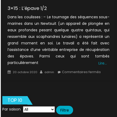
3×15 : L’épave 1/2
Dans les coulisses : – Le tournage des séquences sous-
marines dans un Newtsuit (un appareil de plongée en
eaux profondes pesant quelque quatre quintaux, qui
ressemble aux scaphandres lunaires) a représenté un
grand moment en soi. Le travail a été fait avec
l’assistance d’une véritable entreprise de récupération
des épaves. Parmi ceux qui sont tombés
particulièrement
Lire…
Posted
Author
sur
Commentaires fermés
20 octobre 2020
admin
on
3×15
:
L’épave
1/2
TOP 10
Par saison