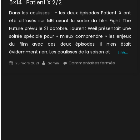
5×14 : Patient X 2/2
Dans les coulisses : – les deux épisodes Patient X ont
été diffusés sur M6 avant la sortie du film Fight The
Future prévu le 21 octobre. Laurent Weil présentait une
soirée spéciale pour « mieux comprendre » les enjeux
du film avec ces deux épisodes. Il n’en était
évidemment rien. Les coulisses de la saison et
Lire…
Posted
Author
sur
Commentaires fermés
25 mars 2021
admin
on
5×14
:
Patient
X
2/2