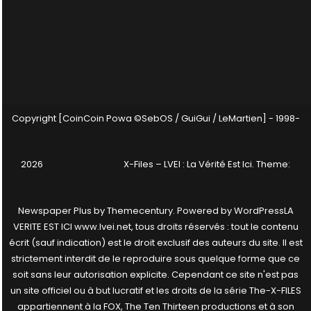
Copyright [CoinCoin Powa ©SebOS / GuiGui / LeMartien] - 1998-
2026
X-Files – LVEI : La Vérité Est Ici
. Theme:
Newspaper Plus by
Themecentury
. Powered by
WordPress
LA
VERITE EST ICI www.lvei.net, tous droits réservés : tout le contenu
écrit (sauf indication) est le droit exclusif des auteurs du site. Il est
strictement interdit de le reproduire sous quelque forme que ce
soit sans leur autorisation explicite. Cependant ce site n'est pas
un site officiel ou à but lucratif et les droits de la série The-X-FILES
appartiennent à la FOX, The Ten Thirteen productions et à son