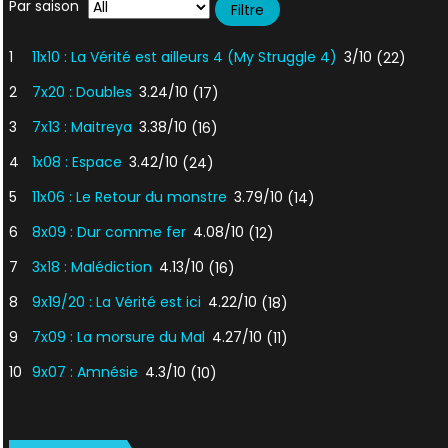
Par saison
1
11x10 : La Vérité est ailleurs 4 (My Struggle 4)
3/10
(22)
2
7x20 : Doubles
3.24/10
(17)
3
7x13 : Maitreya
3.38/10
(16)
4
1x08 : Espace
3.42/10
(24)
5
11x06 : Le Retour du monstre
3.79/10
(14)
6
8x09 : Dur comme fer
4.08/10
(12)
7
3x18 : Malédiction
4.13/10
(16)
8
9x19/20 : La Vérité est ici
4.22/10
(18)
9
7x09 : La morsure du Mal
4.27/10
(11)
10
9x07 : Amnésie
4.3/10
(10)