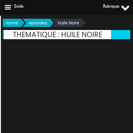
Guide
Rubriques
Skip
Home
episodes
Huile Noire
to
THEMATIQUE :
HUILE NOIRE
content