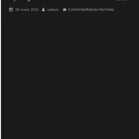
Posted
Author
sur
Commentaires fermés
25 mars 2021
admin
on
5×13
:
Patient
X
1/2