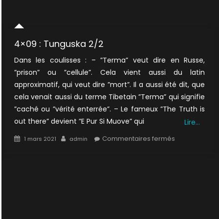
4×09 : Tunguska 2/2
Dans les coulisses : – ”Terma” veut dire en Russe,
”prison” ou ”cellule”. Cela vient aussi du latin
approximatif, qui veut dire ”mort”. Il a aussi été dit, que
cela venait aussi du terme Tibetain ”Terma” qui signifie
”caché ou ”vérité enterrée”. – Le fameux ”The Truth is
out there” devient ”E Pur Si Muove” qui
Lire…
Posted
Author
sur
Commentaires fermés
1 mars 2021
admin
on
4×09
:
Tunguska
2/2