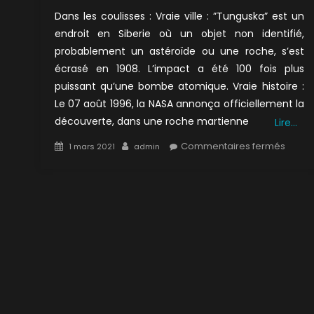
Dans les coulisses : Vraie ville : ”Tunguska” est un
endroit en Siberie où un objet non identifié,
probablement un astéroïde ou une roche, s’est
écrasé en 1908. L’impact a été 100 fois plus
puissant qu’une bombe atomique. Vraie histoire :
Le 07 août 1996, la NASA annonça officiellement la
découverte, dans une roche martienne
Lire…
Posted
Author
sur
Commentaires fermés
1 mars 2021
admin
on
4×08
:
Tungu
1/2