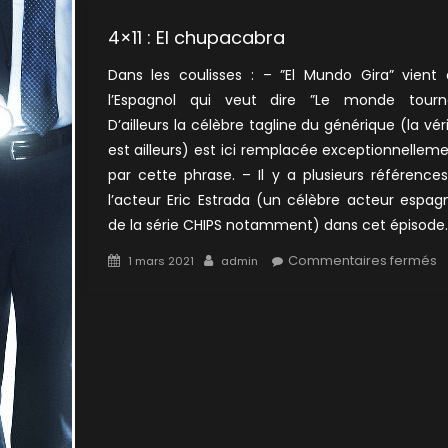
4×11 : El chupacabra
Dans les coulisses : – ”El Mundo Gira” vient
l’Espagnol qui veut dire ”Le monde tourne
D’ailleurs la célèbre tagline du générique (la vér
est ailleurs) est ici remplacée exceptionnellem
par cette phrase. – Il y a plusieurs référence
l’acteur Eric Estrada (un célèbre acteur espag
de la série CHIPS notamment) dans cet épisode.
Posted
Author
s
Commentaires fermés
1 mars 2021
admin
on
4
:
El
c