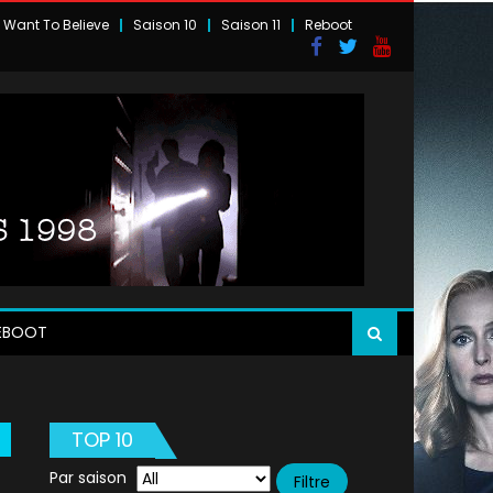
I Want To Believe
Saison 10
Saison 11
Reboot
EBOOT
TOP 10
Par saison