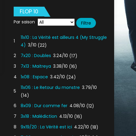
FLOP 10
Par saison
11x10 : La Vérité est ailleurs 4 (My Struggle
1
4)
3/10
(22)
2
7x20 : Doubles
3.24/10
(17)
3
7x13 : Maitreya
3.38/10
(16)
4
1x08 : Espace
3.42/10
(24)
ska
11x06 : Le Retour du monstre
3.79/10
5
(14)
6
8x09 : Dur comme fer
4.08/10
(12)
7
3x18 : Malédiction
4.13/10
(16)
8
9x19/20 : La Vérité est ici
4.22/10
(18)