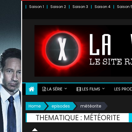
Skip
Saison 1
Saison 2
Saison 3
Saison 4
Saison 
to
content
LA SÉRIE
LES FILMS
LES PROD
Home
episodes
météorite
THEMATIQUE :
MÉTÉORITE