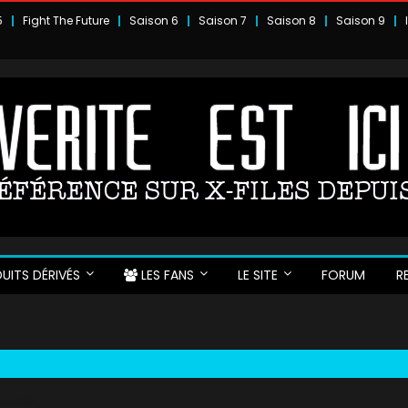
5
Fight The Future
Saison 6
Saison 7
Saison 8
Saison 9
UITS DÉRIVÉS
LES FANS
LE SITE
FORUM
R