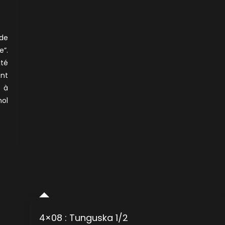
 de
”.
ité
ent
s à
nol
ur
×11
hupacabra
4×08 : Tunguska 1/2