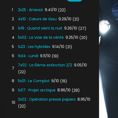
1
2x25 : Anasazi
9.41/10
(22)
2
4x10 : Cœurs de tissu
9.29/10
(21)
3
1x19 : Quand vient la nuit
9.26/10
(27)
4
5x02 : La Voie de la vérité
9.25/10
(20)
5
1x23 : Les hybrides
9.14/10
(21)
6
6x14 : Lundi
9.11/10
(19)
7x02 : La 6ème extinction 2/2
9.05/10
7
(22)
8
5x01 : Le Complot
9/10
(19)
9
1x07 : Projet arctique
8.96/10
(28)
3x02 : Opération presse papiers
8.95/10
10
(22)