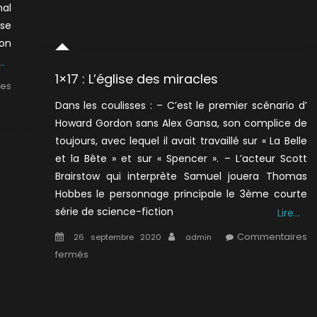
nal
se
on
…
1×17 : L’église des miracles
es
Dans les coulisses : – C’est le premier scénario d’
Howard Gordon sans Alex Gansa, son complice de
toujours, avec lequel il avait travaillé sur « La Belle
et la Bête » et sur « Spencer ». – L’acteur Scott
Brairstow qui interprète Samuel jouera Thomas
Hobbes le personnage principale le 3ème courte
série de science-fiction
Lire…
Posted
Author
Commentaires
26 septembre 2020
admin
on
sur
fermés
1×17
:
L’église