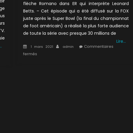
oir
flèche Romano dans ER qui interprète Leonard
age
Betts. – Cet épisode qui a été diffusé sur la FOX
ous
juste après le Super Bowl (la final du championnat
urs
de foot américain) a réalisé la plus forte audience
TV.
de toute la série avec presque 30 millions de
sie
Lire…
…
Posted
Author
Commentaires
1 mars 2021
admin
on
sur
fermés
ur
4×12
×21
:
Régénérations
e
ouhaite