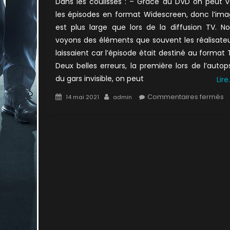
Dans les coulisses : – Grâce au DVD on peut v
les épisodes en format Widescreen, donc l’im
est plus large que lors de la diffusion TV. N
voyons des éléments que souvent les réalisate
laissaient car l’épisode était destiné au format 
Deux belles erreurs, la première lors de l’autop
du gars invisible, on peut
Lire
Posted
Author
s
Commentaires fermés
14 mai 2021
admin
on
7
:
J
s