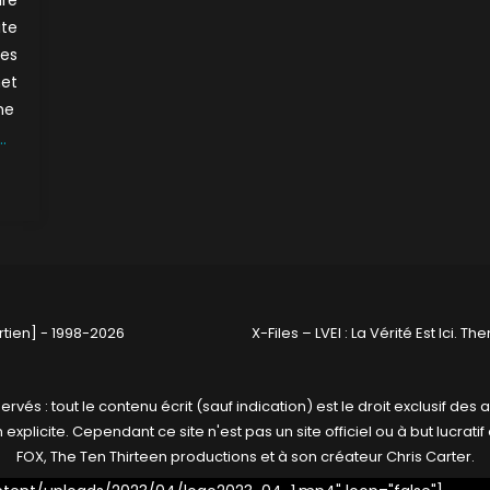
te
les
met
ne
…
tien] - 1998-2026
X-Files – LVEI : La Vérité Est Ici
. Th
ervés : tout le contenu écrit (sauf indication) est le droit exclusif des a
xplicite. Cependant ce site n'est pas un site officiel ou à but lucratif 
FOX, The Ten Thirteen productions et à son créateur Chris Carter.