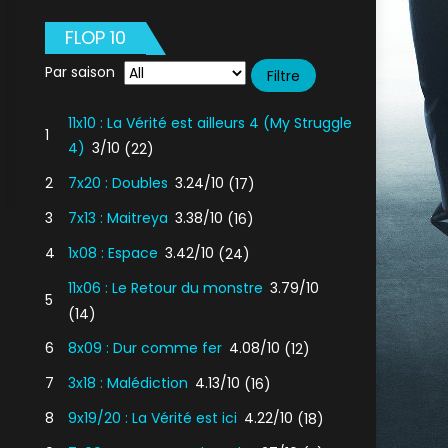
FLOP 10
Par saison
11x10 : La Vérité est ailleurs 4 (My Struggle
1
4)
3/10
(22)
2
7x20 : Doubles
3.24/10
(17)
3
7x13 : Maitreya
3.38/10
(16)
4
1x08 : Espace
3.42/10
(24)
11x06 : Le Retour du monstre
3.79/10
5
(14)
6
8x09 : Dur comme fer
4.08/10
(12)
7
3x18 : Malédiction
4.13/10
(16)
8
9x19/20 : La Vérité est ici
4.22/10
(18)