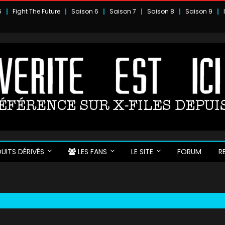
5
Fight The Future
Saison 6
Saison 7
Saison 8
Saison 9
UITS DÉRIVÉS
LES FANS
LE SITE
FORUM
R