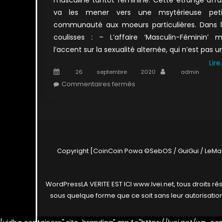
va les mener vers une msytérieuse peti
communauté aux moeurs particulières. Dans 
coulisses : – L’affaire ‘Masculin-Féminin’ 
l’accent sur la sexualité alternée, qui n’est pas u
Lire
Posted
Author
26 septembre 2020
admin
on
sur
Commentaires fermés
1×13
:
Masculin
–
Féminin
Copyright [CoinCoin Powa ©SebOS / GuiGui / LeMar
WordPress
LA VERITE EST ICI www.lvei.net, tous droits rés
sous quelque forme que ce soit sans leur autorisation e