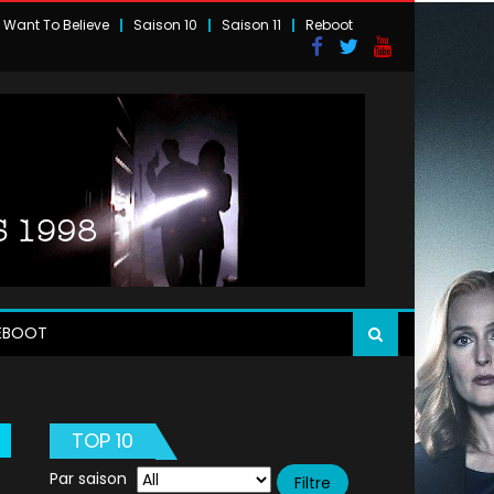
I Want To Believe
Saison 10
Saison 11
Reboot
EBOOT
TOP 10
Par saison