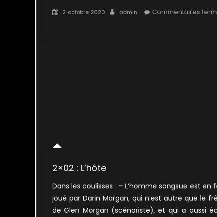
Posted
Author
Commentaires fer
2 octobre 2020
admin
on
sur
2×20
:
Faux
frères
siamois
2×02 : L’hôte
Dans les coulisses : – L’homme sangsue est en f
joué par Darin Morgan, qui n’est autre que le fr
de Glen Morgan (scénariste), et qui a aussi éc