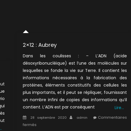
2×12 : Aubrey
Dans les coulisses : – L’ADN (acide
désoxyribonucléique) est l’une des molécules sur
lesquelles se fonde la vie sur Terre. Il contient les
informations nécessaires à la fabrication des
out
protéines, éléments constitutifs des cellules les
ue
plus importants, et il peut se répliquer, fournissant
rio
un nombre infini de copies des informations qu’il
qui
contient. L’ADN est par conséquent
Lire…
rès
Posted
Author
Commentaires
28 septembre 2020
admin
eut
on
sur
fermés
…
2×12