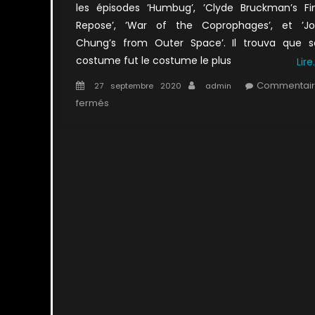
les épisodes ’Humbug’, ’Clyde Bruckman’s Fi
Repose’, ’War of the Coprophages’, et ’Jo
Chung’s from Outer Space’. Il trouva que s
costume fut le costume le plus
Lire
Posted
Author
Commentair
27 septembre 2020
admin
on
sur
fermés
2×02
:
L’hôte