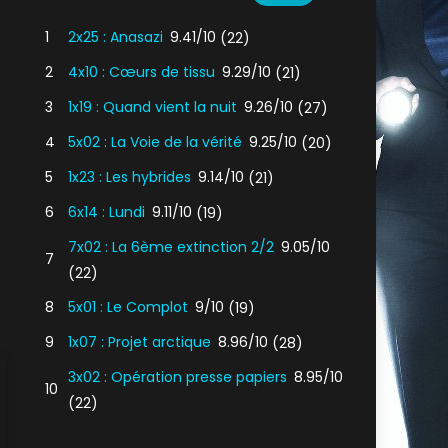
1
2x25 : Anasazi
9.41/10
(22)
2
4x10 : Cœurs de tissu
9.29/10
(21)
3
1x19 : Quand vient la nuit
9.26/10
(27)
4
5x02 : La Voie de la vérité
9.25/10
(20)
5
1x23 : Les hybrides
9.14/10
(21)
6
6x14 : Lundi
9.11/10
(19)
7x02 : La 6ème extinction 2/2
9.05/10
7
(22)
8
5x01 : Le Complot
9/10
(19)
9
1x07 : Projet arctique
8.96/10
(28)
3x02 : Opération presse papiers
8.95/10
10
(22)