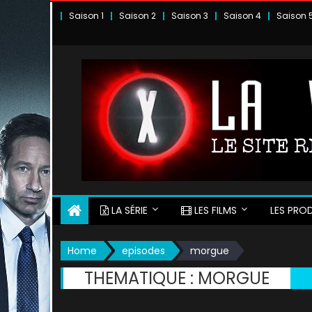
Skip
Saison 1
Saison 2
Saison 3
Saison 4
Saison 
to
content
LA SÉRIE
LES FILMS
LES PROD
Home
episodes
morgue
THEMATIQUE :
MORGUE