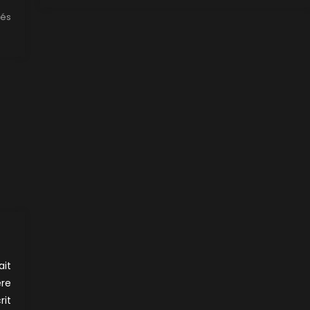
:
més
Aubrey
ait
ère
rit