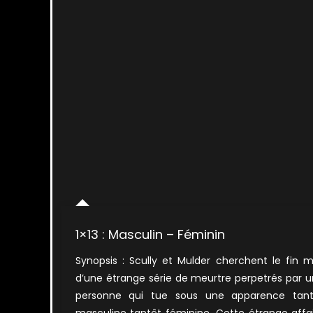
1×13 : Masculin – Féminin
Synopsis : Scully et Mulder cherchent le fin 
d’une étrange série de meurtre perpetrés par 
personne qui tue sous une apparence tant
masculine tantôt féminine. Cette étrange affa