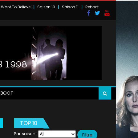
I Want To Believe
Saison 10
Saison 11
Reboot
EBOOT
TOP 10
Par saison