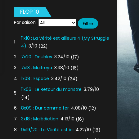
FLOP 10
Par saison
11x10 : La Vérité est ailleurs 4 (My Struggle
1
4)
3/10
(22)
2
7x20 : Doubles
3.24/10
(17)
3
7x13 : Maitreya
3.38/10
(16)
4
1x08 : Espace
3.42/10
(24)
11x06 : Le Retour du monstre
3.79/10
5
(14)
6
8x09 : Dur comme fer
4.08/10
(12)
7
3x18 : Malédiction
4.13/10
(16)
8
9x19/20 : La Vérité est ici
4.22/10
(18)