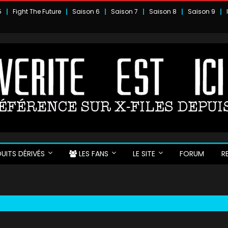
5
Fight The Future
Saison 6
Saison 7
Saison 8
Saison 9
UITS DÉRIVÉS
LES FANS
LE SITE
FORUM
R