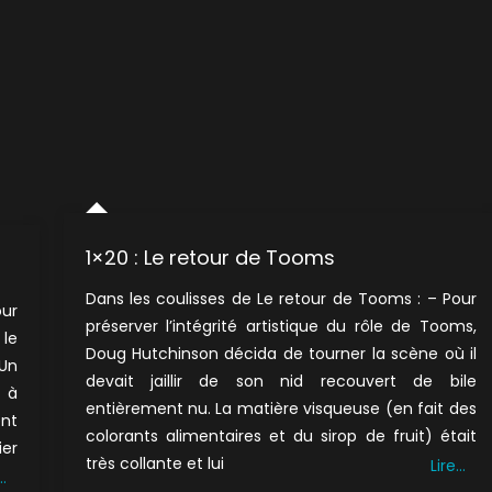
1×20 : Le retour de Tooms
Dans les coulisses de Le retour de Tooms : – Pour
our
préserver l’intégrité artistique du rôle de Tooms,
le
Doug Hutchinson décida de tourner la scène où il
 Un
devait jaillir de son nid recouvert de bile
 à
entièrement nu. La matière visqueuse (en fait des
ent
colorants alimentaires et du sirop de fruit) était
ier
très collante et lui
Lire…
…