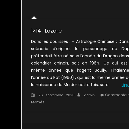
1×14 : Lazare
Dans les coulisses : – Astrologie Chinoise : Dans
scénario d’origine, le personnage de Dup
prétendait être né sous l’année du Dragon dans
calendrier chinois, soit en 1964. Ce qui est
même année que l’agent Scully. Finaleme
l’année du Rat (1960) , qui est la même année 
la naissance de Mulder cette fois, sera
Lire
Posted
Author
Commentair
26 septembre 2020
admin
on
sur
fermés
1×14
:
Lazare