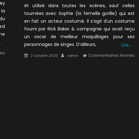
ley
ét utilisé dans toutes les scènes, sauf celles
la
tournées avec Sophie (la femelle gorille) qui est
 du
en fait un acteur costumé. Il s’agit d’un costume
ard
fourni par Rick Baker & compagnie qui avait reçu
rme
un oscar de meilleur maquillages pour ses
…
personnages de singes. D’ailleurs,
Lire…
més
Posted
Author
Commentaires fermés
2 octobre 2020
admin
on
sur
2×18
:
Parole
de
singe