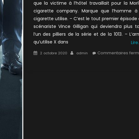
que la victime à l’hôtel travaillait pour la Mor
cigarette company. Marque que l’homme à 
cigarette utilise. – C’est le tout premier épisode
scénariste Vince Gilligan qui deviendra plus t
l’un des pilliers de la série et de la 1013. – L’a
qu’utilise X dans
Lire
Posted
Author
Commentaires fer
2 octobre 2020
admin
on
sur
2×23
:
Ombre
mortelle