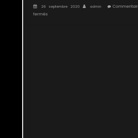
Posted
Author
Commentair
26 septembre 2020
admin
on
sur
fermés
1×23
:
Les
hybrides