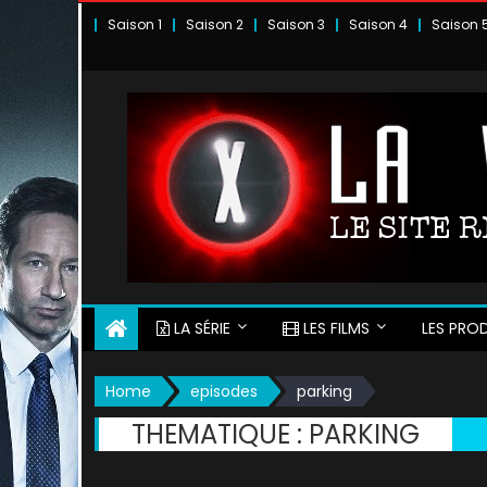
Skip
Saison 1
Saison 2
Saison 3
Saison 4
Saison 
to
content
LA SÉRIE
LES FILMS
LES PROD
Home
episodes
parking
THEMATIQUE :
PARKING