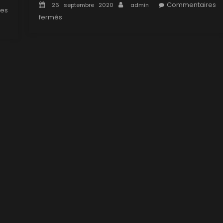
Posted
Author
Commentaires
26 septembre 2020
admin
es
on
sur
fermés
1×20
:
Le
retour
de
Tooms