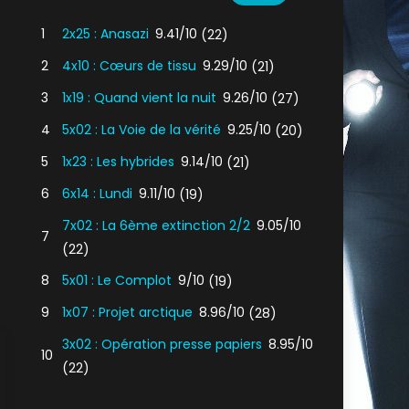
1
2x25 : Anasazi
9.41/10
(22)
2
4x10 : Cœurs de tissu
9.29/10
(21)
3
1x19 : Quand vient la nuit
9.26/10
(27)
4
5x02 : La Voie de la vérité
9.25/10
(20)
5
1x23 : Les hybrides
9.14/10
(21)
6
6x14 : Lundi
9.11/10
(19)
7x02 : La 6ème extinction 2/2
9.05/10
7
(22)
8
5x01 : Le Complot
9/10
(19)
9
1x07 : Projet arctique
8.96/10
(28)
3x02 : Opération presse papiers
8.95/10
10
(22)