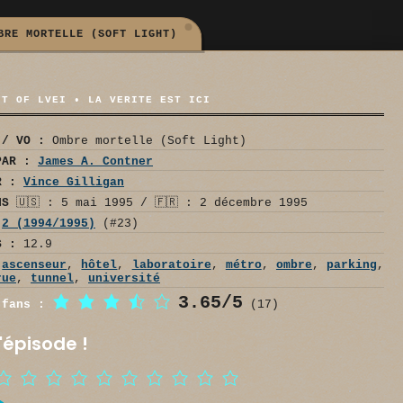
BRE MORTELLE (SOFT LIGHT)
NT OF LVEI • LA VERITE EST ICI
 / VO :
Ombre mortelle (Soft Light)
PAR :
James A. Contner
R :
Vince Gilligan
NS
🇺🇸 : 5 mai 1995 / 🇫🇷 : 2 décembre 1995
2 (1994/1995)
(#23)
S :
12.9
ascenseur
,
hôtel
,
laboratoire
,
métro
,
ombre
,
parking
,
rue
,
tunnel
,
université
3.65/5
 fans :
(17)
'épisode !