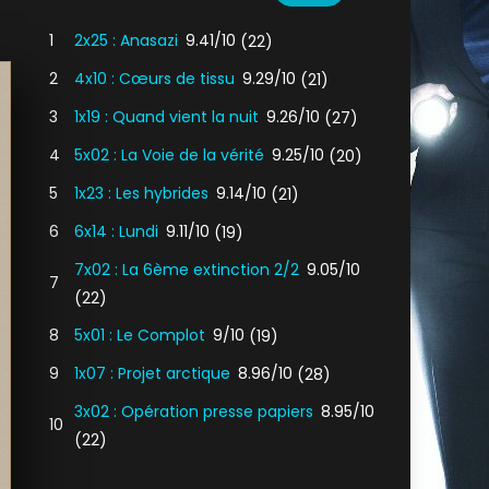
1
2x25 : Anasazi
9.41/10
(22)
2
4x10 : Cœurs de tissu
9.29/10
(21)
3
1x19 : Quand vient la nuit
9.26/10
(27)
4
5x02 : La Voie de la vérité
9.25/10
(20)
5
1x23 : Les hybrides
9.14/10
(21)
6
6x14 : Lundi
9.11/10
(19)
7x02 : La 6ème extinction 2/2
9.05/10
7
(22)
8
5x01 : Le Complot
9/10
(19)
9
1x07 : Projet arctique
8.96/10
(28)
3x02 : Opération presse papiers
8.95/10
10
(22)