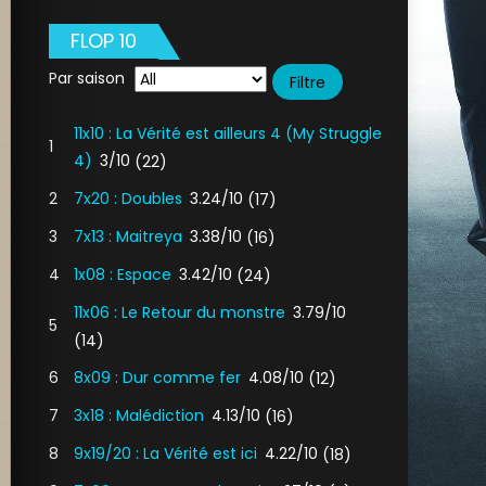
FLOP 10
Par saison
11x10 : La Vérité est ailleurs 4 (My Struggle
1
4)
3/10
(22)
2
7x20 : Doubles
3.24/10
(17)
3
7x13 : Maitreya
3.38/10
(16)
4
1x08 : Espace
3.42/10
(24)
11x06 : Le Retour du monstre
3.79/10
5
(14)
6
8x09 : Dur comme fer
4.08/10
(12)
7
3x18 : Malédiction
4.13/10
(16)
8
9x19/20 : La Vérité est ici
4.22/10
(18)