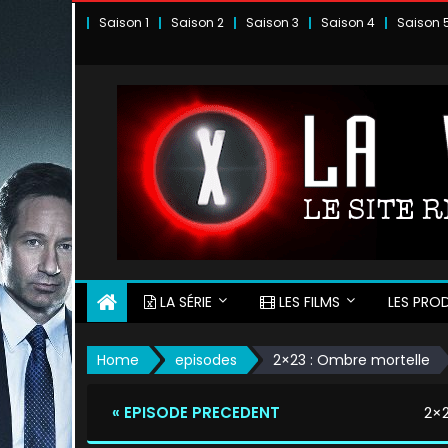
Skip
Saison 1
Saison 2
Saison 3
Saison 4
Saison 
to
content
LA SÉRIE
LES FILMS
LES PROD
Home
episodes
2×23 : Ombre mortelle
« EPISODE PRECEDENT
2×2