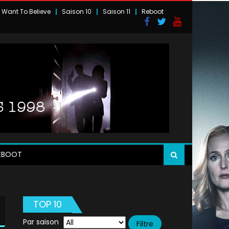
I Want To Believe
Saison 10
Saison 11
Reboot
EBOOT
TOP 10
Par saison