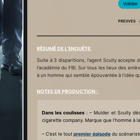
PREUVES 
RÉSUMÉ DE L'ENQUÊTE:
Suite à 3 disparitions, l’agent Scully accept
l’académie du FBI. Sur tous les lieux des enl
à un homme qui semble épouvantée à l’idée que
NOTES DE PRODUCTION :
Dans les coulisses
: – Mulder et Scully déco
cigarette company. Marque que l’homme à la c
– C’est le tout
premier épisode
du scénariste