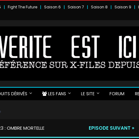
5
Fight The Future
Saison 6
Saison 7
Saison 8
Saison 9
UITS DÉRIVÉS
LES FANS
LE SITE
FORUM
R
3 : OMBRE MORTELLE
EPISODE SUIVANT »