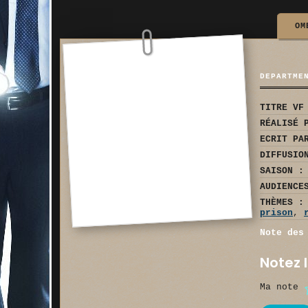
OM
DEPARTME
TITRE VF
RÉALISÉ 
ECRIT PA
DIFFUSIO
SAISON :
AUDIENCE
THÈMES :
prison
,
Note des
Notez l
Ma note