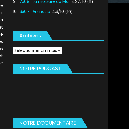
9
7x09 : La morsure du Mal
4.27/10
(11)
e
10
9x07 : Amnésie
4.3/10
(10)
er
la
st
re
Archives
os
os
Archives
nt
ec
NOTRE PODCAST
NOTRE DOCUMENTAIRE