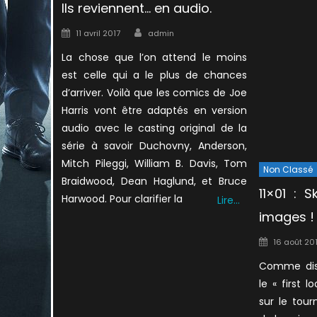
Ils reviennent… en audio.
Author
Posted
11 avril 2017
admin
on
La chose que l’on attend le moins
est celle qui a le plus de chances
d’arriver. Voilà que les comics de Joe
Harris vont être adaptés en version
audio avec le casting original de la
série à savoir Duchovny, Anderson,
Mitch Pileggi, William B. Davis, Tom
Non Classé
Braidwood, Dean Haglund, et Bruce
11×01 : 
Harwood. Pour clarifier la
Lire…
images !
Posted
16 août 20
on
Comme dise
le « first 
sur le tou