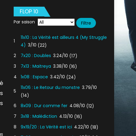
FLOP 10
Par saison
11x10 : La Vérité est ailleurs 4 (My Struggle
1
4)
3/10
(22)
2
7x20 : Doubles
3.24/10
(17)
3
7x13 : Maitreya
3.38/10
(16)
4
1x08 : Espace
3.42/10
(24)
é
11x06 : Le Retour du monstre
3.79/10
5
s
(14)
s
6
8x09 : Dur comme fer
4.08/10
(12)
7
3x18 : Malédiction
4.13/10
(16)
8
9x19/20 : La Vérité est ici
4.22/10
(18)
as