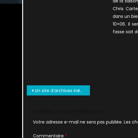
de la saison
Chris Carte
dans un bie
10×06. Il 
fasse soit d
Navigation
Un site d’archives inédites en ligne !
de
l’article
Laisser un commentaire
Votre adresse e-mail ne sera pas publiée.
Les ch
Commentaire
*