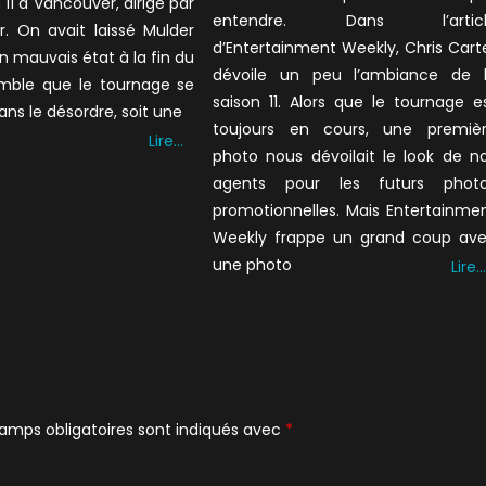
 11 à Vancouver, dirigé par
entendre. Dans l’articl
r. On avait laissé Mulder
d’Entertainment Weekly, Chris Cart
n mauvais état à la fin du
dévoile un peu l’ambiance de 
semble que le tournage se
saison 11. Alors que le tournage e
ans le désordre, soit une
toujours en cours, une premiè
Lire…
photo nous dévoilait le look de n
agents pour les futurs phot
promotionnelles. Mais Entertainme
Weekly frappe un grand coup av
une photo
Lire…
amps obligatoires sont indiqués avec
*