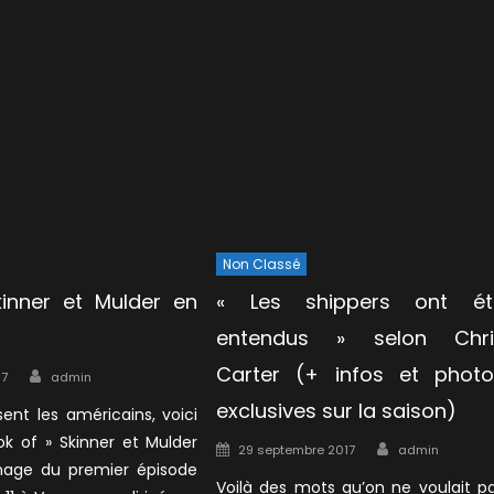
Non Classé
Skinner et Mulder en
« Les shippers ont ét
entendus » selon Chri
Author
Carter (+ infos et photo
17
admin
exclusives sur la saison)
nt les américains, voici
look of » Skinner et Mulder
Author
Posted
29 septembre 2017
admin
rnage du premier épisode
on
Voilà des mots qu’on ne voulait p