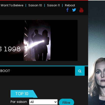
I Want To Believe
Saison 10
Saison 11
Reboot
EBOOT
TOP 10
Par saison