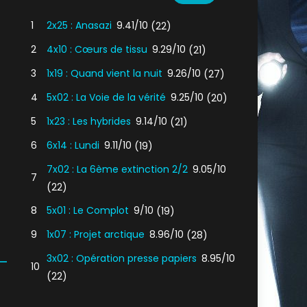
1
2x25 : Anasazi
9.41/10
(22)
2
4x10 : Cœurs de tissu
9.29/10
(21)
3
1x19 : Quand vient la nuit
9.26/10
(27)
4
5x02 : La Voie de la vérité
9.25/10
(20)
5
1x23 : Les hybrides
9.14/10
(21)
6
6x14 : Lundi
9.11/10
(19)
7x02 : La 6ème extinction 2/2
9.05/10
7
(22)
8
5x01 : Le Complot
9/10
(19)
9
1x07 : Projet arctique
8.96/10
(28)
3x02 : Opération presse papiers
8.95/10
10
(22)