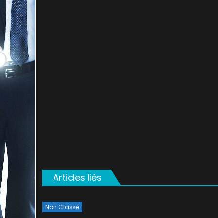
on
Articles liés
Non Classé