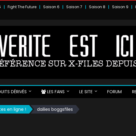
5
Fight The Future
Saison 6
Saison 7
Saison 8
Saison 9
UITS DÉRIVÉS
LES FANS
LE SITE
FORUM
R
tes en ligne !
dailies boggsfiles