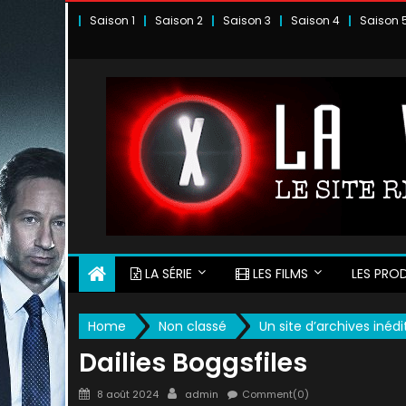
Skip
Saison 1
Saison 2
Saison 3
Saison 4
Saison 
to
content
LA SÉRIE
LES FILMS
LES PROD
Home
Non classé
Un site d’archives inédi
Dailies Boggsfiles
Posted
Author
8 août 2024
admin
Comment(0)