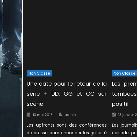
Non Classé
Non Classé
Une date pour le retour de la
Les prem
série + DD, GG et CC sur
tombées 
scène
positif
Author
Posted
Posted
13 mai 2015
admin
13 janvier 
on
on
Les upfronts sont des conférences
Les journal
de presse pour annoncer les grilles à
épisode po