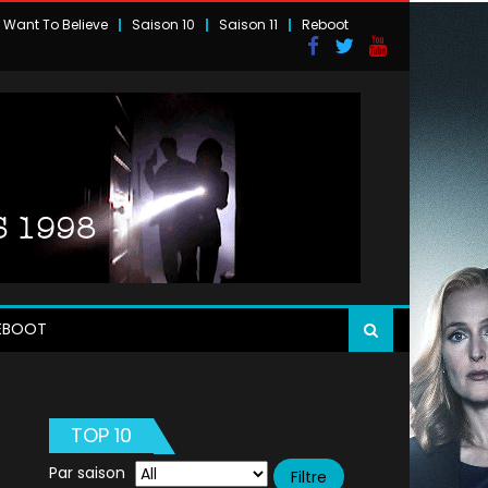
I Want To Believe
Saison 10
Saison 11
Reboot
EBOOT
TOP 10
Par saison