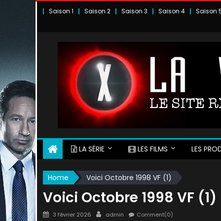
Skip
Saison 1
Saison 2
Saison 3
Saison 4
Saison 
to
content
LA SÉRIE
LES FILMS
LES PROD
Home
Voici Octobre 1998 VF (1)
Voici Octobre 1998 VF (1)
Posted
Author
3 février 2026
admin
Comment(0)