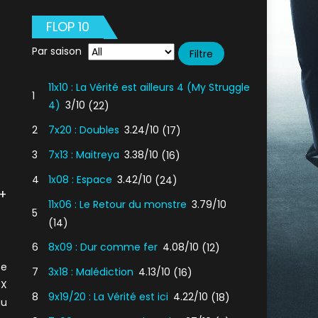
FLOP 10
Par saison
11x10 : La Vérité est ailleurs 4 (My Struggle
1
4)
3/10
(22)
2
7x20 : Doubles
3.24/10
(17)
3
7x13 : Maitreya
3.38/10
(16)
4
1x08 : Espace
3.42/10
(24)
 +
11x06 : Le Retour du monstre
3.79/10
5
(14)
6
8x09 : Dur comme fer
4.08/10
(12)
se
7
3x18 : Malédiction
4.13/10
(16)
OX
8
9x19/20 : La Vérité est ici
4.22/10
(18)
au