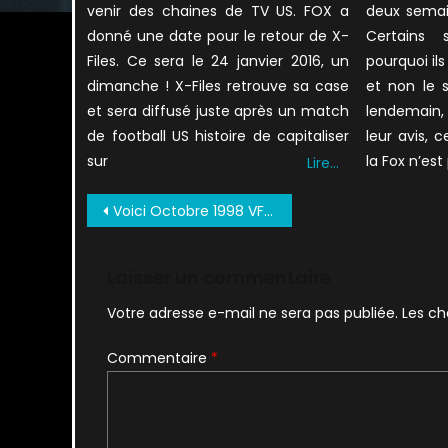
venir des chaines de TV US. FOX a
deux semai
donné une date pour le retour de X-
Certains
Files. Ce sera le 24 janvier 2016, un
pourquoi il
dimanche ! X-Files retrouve sa case
et non le 
et sera diffusé juste après un match
lendemain, 
de football US histoire de capitaliser
leur avis, 
sur
la Fox n’est
Lire…
Navigation
Voici Octobre 1998 VF (1)
de
l’article
Laisser un commentaire
Votre adresse e-mail ne sera pas publiée.
Les ch
Commentaire
*