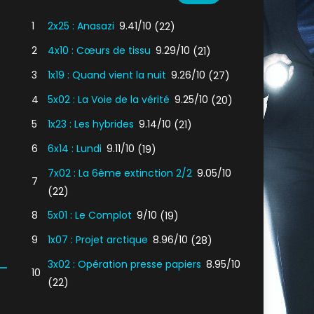
1
2x25 : Anasazi
9.41/10
(22)
2
4x10 : Cœurs de tissu
9.29/10
(21)
3
1x19 : Quand vient la nuit
9.26/10
(27)
4
5x02 : La Voie de la vérité
9.25/10
(20)
5
1x23 : Les hybrides
9.14/10
(21)
6
6x14 : Lundi
9.11/10
(19)
7x02 : La 6ème extinction 2/2
9.05/10
7
(22)
8
5x01 : Le Complot
9/10
(19)
9
1x07 : Projet arctique
8.96/10
(28)
3x02 : Opération presse papiers
8.95/10
10
(22)