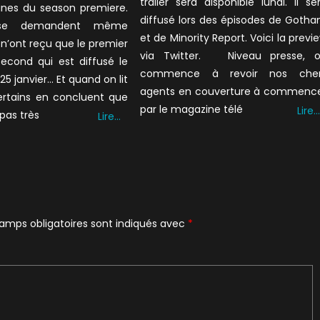
trailer sera disponible lundi. Il se
nes du season premiere.
diffusé lors des épisodes de Goth
 se demandent même
et de Minority Report. Voici la previ
s n’ont reçu que le premier
via Twitter. Niveau presse, 
second qui est diffusé le
commence à revoir nos che
25 janvier… Et quand on lit
agents en couverture à commenc
certains en concluent que
par le magazine télé
Lire…
 pas très
Lire…
amps obligatoires sont indiqués avec
*