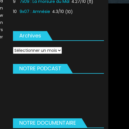
ra
9
7x09 : La morsure du Mal
4.27/10
(11)
am
10
9x07 : Amnésie
4.3/10
(10)
ew
on
rs
Archives
er
Archives
NOTRE PODCAST
NOTRE DOCUMENTAIRE