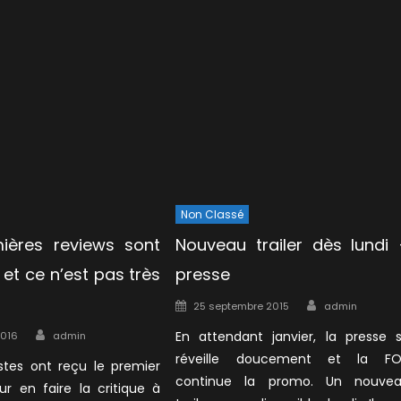
Non Classé
ières reviews sont
Nouveau trailer dès lundi
et ce n’est pas très
presse
Author
Posted
25 septembre 2015
admin
on
Author
En attendant janvier, la presse 
2016
admin
réveille doucement et la F
istes ont reçu le premier
continue la promo. Un nouve
ur en faire la critique à