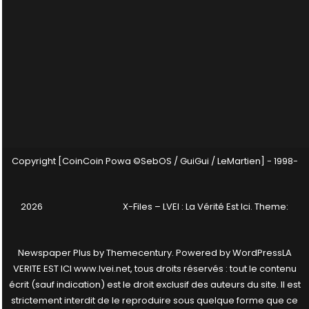
Copyright [CoinCoin Powa ©SebOS / GuiGui / LeMartien] - 1998-
2026
X-Files – LVEI : La Vérité Est Ici
. Theme:
Newspaper Plus by
Themecentury
. Powered by
WordPress
LA
VERITE EST ICI www.lvei.net, tous droits réservés : tout le contenu
écrit (sauf indication) est le droit exclusif des auteurs du site. Il est
strictement interdit de le reproduire sous quelque forme que ce