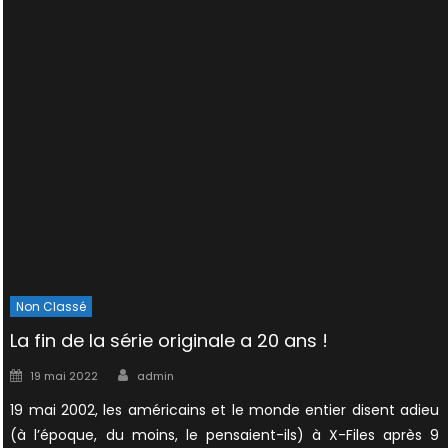
Non Classé
La fin de la série originale a 20 ans !
Author
Posted
19 mai 2022
admin
on
19 mai 2002, les américains et le monde entier disent adieu
(à l’époque, du moins, le pensaient-ils) à X-Files après 9