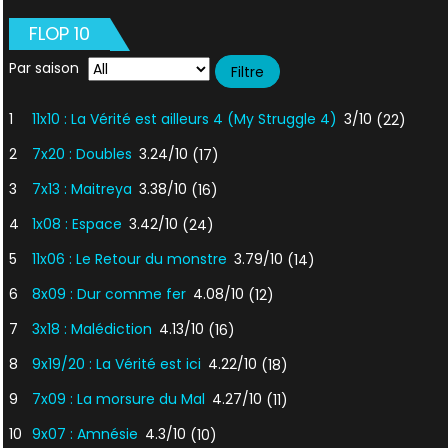
FLOP 10
Par saison
1
11x10 : La Vérité est ailleurs 4 (My Struggle 4)
3/10
(22)
2
7x20 : Doubles
3.24/10
(17)
3
7x13 : Maitreya
3.38/10
(16)
4
1x08 : Espace
3.42/10
(24)
5
11x06 : Le Retour du monstre
3.79/10
(14)
6
8x09 : Dur comme fer
4.08/10
(12)
7
3x18 : Malédiction
4.13/10
(16)
8
9x19/20 : La Vérité est ici
4.22/10
(18)
9
7x09 : La morsure du Mal
4.27/10
(11)
10
9x07 : Amnésie
4.3/10
(10)