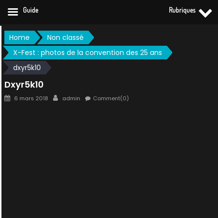
Guide
Rubriques
Skip
Home
Non classé
to
X-Fest : photos de la convention des 25 ans
content
dxyr5k10
Dxyr5k10
Posted
Author
6 mars 2018
admin
Comment(0)
on