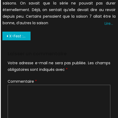
saisons. On savait que la série ne pouvait pas durer
éternellement. Déjà, on sentait qu’elle devait dire au revoir
depuis peu. Certains pensaient que la saison 7 allait être la
bonne, d’autres la saison
Lire…
Navigation
X-Fest : photos de la convention des 25 ans
de
l’article
Laisser un commentaire
Votre adresse e-mail ne sera pas publiée.
Les champs
obligatoires sont indiqués avec
*
Commentaire
*