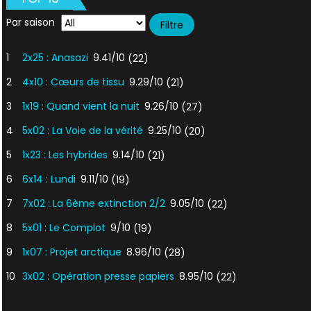
Par saison
1
2x25 : Anasazi
9.41/10
(22)
2
4x10 : Cœurs de tissu
9.29/10
(21)
3
1x19 : Quand vient la nuit
9.26/10
(27)
4
5x02 : La Voie de la vérité
9.25/10
(20)
5
1x23 : Les hybrides
9.14/10
(21)
6
6x14 : Lundi
9.11/10
(19)
7
7x02 : La 6ème extinction 2/2
9.05/10
(22)
8
5x01 : Le Complot
9/10
(19)
9
1x07 : Projet arctique
8.96/10
(28)
10
3x02 : Opération presse papiers
8.95/10
(22)