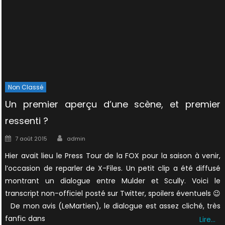
Non Classé
Un premier aperçu d’une scène, et premier
ressenti ?
Author
Posted
7 août 2015
admin
on
Hier avait lieu le Press Tour de la FOX pour la saison à venir,
l’occasion de reparler de X-Files. Un petit clip a été diffusé
montrant un dialogue entre Mulder et Scully. Voici le
transcript non-officiel posté sur Twitter, spoilers éventuels 😉
De mon avis (LeMartien), le dialogue est assez cliché, très
fanfic dans
Lire…