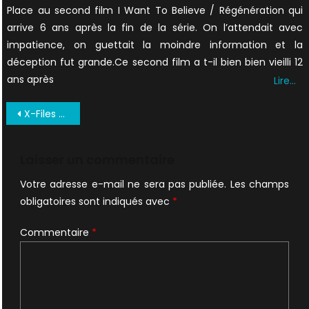
Place au second film I Want To Believe / Régénération qui
arrive 6 ans après la fin de la série. On l’attendait avec
impatience, on guettait la moindre information et la
déception fut grande.Ce second film a t-il bien bien vieilli 12
ans après
Lire…
Navigation
X-Files a 25 ans, commandez la Version Longue du documentaire X-Philes, ils voulaient croire
de
l’article
Laisser un commentaire
Votre adresse e-mail ne sera pas publiée.
Les champs
obligatoires sont indiqués avec
*
Commentaire
*