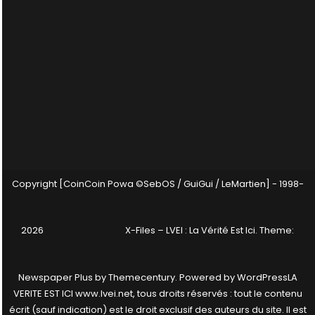
Copyright [CoinCoin Powa ©SebOS / GuiGui / LeMartien] - 1998-
2026
X-Files – LVEI : La Vérité Est Ici
. Theme:
Newspaper Plus by
Themecentury
. Powered by
WordPress
LA
VERITE EST ICI www.lvei.net, tous droits réservés : tout le contenu
écrit (sauf indication) est le droit exclusif des auteurs du site. Il est