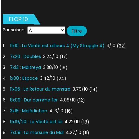
FLOP 10
Par saison
1
11x10 : La Vérité est ailleurs 4 (My Struggle 4)
3/10
(22)
2
7x20 : Doubles
3.24/10
(17)
3
7x13 : Maitreya
3.38/10
(16)
4
1x08 : Espace
3.42/10
(24)
5
11x06 : Le Retour du monstre
3.79/10
(14)
6
8x09 : Dur comme fer
4.08/10
(12)
7
3x18 : Malédiction
4.13/10
(16)
8
9x19/20 : La Vérité est ici
4.22/10
(18)
9
7x09 : La morsure du Mal
4.27/10
(11)