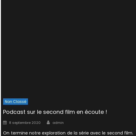
Non Classé
Podcast sur le second film en écoute !
Author
Posted
8 septembre 2020
admin
on
On termine notre exploration de la série avec le second film.