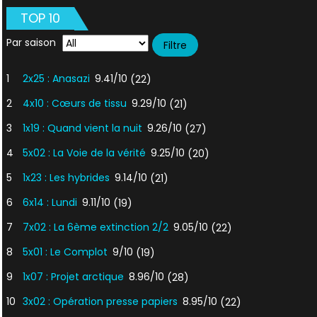
TOP 10
Par saison
1
2x25 : Anasazi
9.41/10
(22)
2
4x10 : Cœurs de tissu
9.29/10
(21)
3
1x19 : Quand vient la nuit
9.26/10
(27)
4
5x02 : La Voie de la vérité
9.25/10
(20)
5
1x23 : Les hybrides
9.14/10
(21)
6
6x14 : Lundi
9.11/10
(19)
7
7x02 : La 6ème extinction 2/2
9.05/10
(22)
8
5x01 : Le Complot
9/10
(19)
9
1x07 : Projet arctique
8.96/10
(28)
10
3x02 : Opération presse papiers
8.95/10
(22)