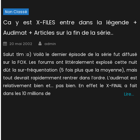
Non Classé
Ca y est X-FILES entre dans la légende +
Audimat + Articles sur la fin de la série…
Author
Posted
20 mai 2002
admin
on
Salut tlm :o) Voilà le dernier épisode de la série fut diffusé
sur la FOX. Les forums ont littéralement explosé cette nuit
dût la sur-fréquentation (5 fois plus que la moyenne), mais
tout devrait rapidemment rentrer dans l’ordre. L’audimat est
relativement bien et… pas bien. En effet le X-FINAL a fait
dans les 10 millions de
Lire…