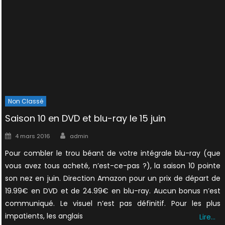
Non Classé
Saison 10 en DVD et blu-ray le 15 juin
Author
Posted
4 mars 2016
admin
on
Pour combler le trou béant de votre intégrale blu-ray (que
vous avez tous acheté, n’est-ce-pas ?), la saison 10 pointe
son nez en juin. Direction Amazon pour un prix de départ de
19.99€ en DVD et de 24.99€ en blu-ray. Aucun bonus n’est
communiqué. Le visuel n’est pas définitif. Pour les plus
impatients, les anglais
Lire…