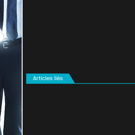
on
Articles liés