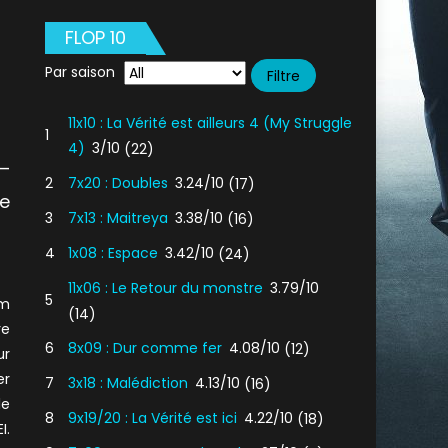
FLOP 10
Par saison
11x10 : La Vérité est ailleurs 4 (My Struggle
1
4)
3/10
(22)
 –
2
7x20 : Doubles
3.24/10
(17)
de
3
7x13 : Maitreya
3.38/10
(16)
4
1x08 : Espace
3.42/10
(24)
11x06 : Le Retour du monstre
3.79/10
5
am
(14)
re
6
8x09 : Dur comme fer
4.08/10
(12)
ur
er
7
3x18 : Malédiction
4.13/10
(16)
le
8
9x19/20 : La Vérité est ici
4.22/10
(18)
I.