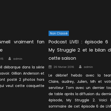
Non Classé
Amell vraiment fan
Podcast LiVEI : épisode 6
ie
My Struggle 2 et le bilan 
Author
cette saison
015
admin
Author
Posted
ll débarque dans la série
26 février 2016
admin
on
t savoir. Gillian Anderson et
Le débrief hebdo avec la te
nt posté 2 photos hors
Claire, audrey, Julien, Mh et vot
Qui veut cette casquette
serviteur Tom avec un dernier to
de table après la diffusion du derni
épisode, My Struggle 2. Voici 
sommaire de cet épisode 6 de LiVE