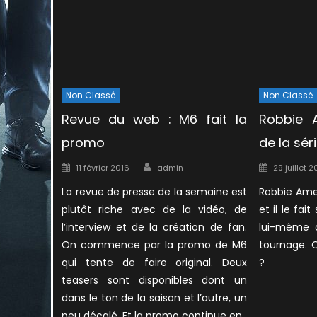
Non Classé
Non Classé
Revue du web : M6 fait la
Robbie 
promo
de la sér
Author
Posted
Posted
11 février 2016
admin
29 juillet 2
on
on
La revue de presse de la semaine est
Robbie Ame
plutôt riche avec de la vidéo, de
et il le fai
l’interview et de la création de fan.
lui-même o
On commence par la promo de M6
tournage. 
qui tente de faire original. Deux
?
teasers sont disponibles dont un
dans le ton de la saison et l’autre, un
peu décalé. Et la promo continue en