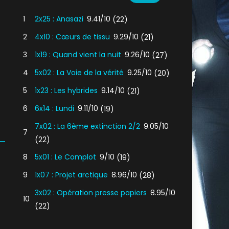
1
2x25 : Anasazi
9.41/10
(22)
2
4x10 : Cœurs de tissu
9.29/10
(21)
3
1x19 : Quand vient la nuit
9.26/10
(27)
4
5x02 : La Voie de la vérité
9.25/10
(20)
5
1x23 : Les hybrides
9.14/10
(21)
6
6x14 : Lundi
9.11/10
(19)
7x02 : La 6ème extinction 2/2
9.05/10
7
(22)
8
5x01 : Le Complot
9/10
(19)
9
1x07 : Projet arctique
8.96/10
(28)
3x02 : Opération presse papiers
8.95/10
10
(22)