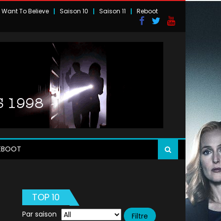
I Want To Believe
Saison 10
Saison 11
Reboot
EBOOT
TOP 10
Par saison