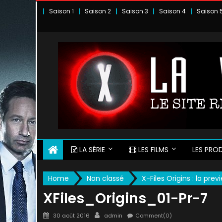
Skip
Saison 1
Saison 2
Saison 3
Saison 4
Saison 
to
content
LA SÉRIE
LES FILMS
LES PROD
Home
Non classé
X-Files Origins : la prev
XFiles_Origins_01-Pr-7
Posted
Author
30 août 2016
admin
Comment(0)