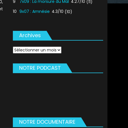
9
7x09 : La morsure du Mal
4.27/10
(11)
0,
et
10
9x07 : Amnésie
4.3/10
(10)
Archives
Archives
NOTRE PODCAST
NOTRE DOCUMENTAIRE