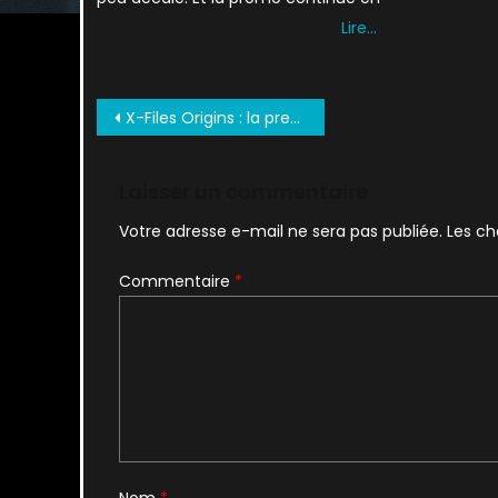
Lire…
Navigation
X-Files Origins : la preview
de
l’article
Laisser un commentaire
Votre adresse e-mail ne sera pas publiée.
Les ch
Commentaire
*
Nom
*