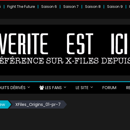
5
Fight The Future
Saison 6
Saison 7
Saison 8
Saison 9
UITS DÉRIVÉS
LES FANS
LE SITE
FORUM
R
iew
XFiles_Origins_01-pr-7