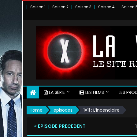
Skip
Saison 1
Saison 2
Saison 3
Saison 4
Saison 
to
content
LA SÉRIE
LES FILMS
LES PROD
Home
episodes
1×11 : L’incendiaire
« EPISODE PRECEDENT