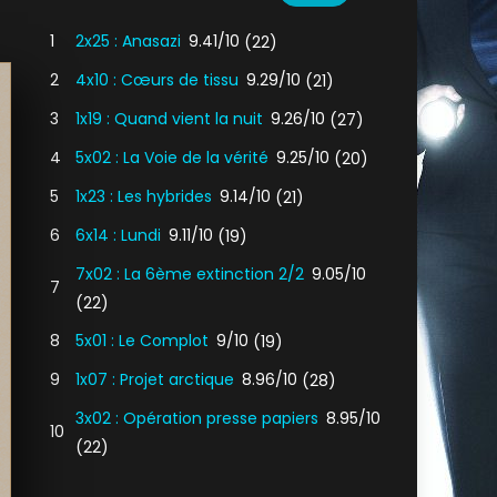
1
2x25 : Anasazi
9.41/10
(22)
2
4x10 : Cœurs de tissu
9.29/10
(21)
3
1x19 : Quand vient la nuit
9.26/10
(27)
4
5x02 : La Voie de la vérité
9.25/10
(20)
5
1x23 : Les hybrides
9.14/10
(21)
6
6x14 : Lundi
9.11/10
(19)
7x02 : La 6ème extinction 2/2
9.05/10
7
(22)
8
5x01 : Le Complot
9/10
(19)
9
1x07 : Projet arctique
8.96/10
(28)
3x02 : Opération presse papiers
8.95/10
10
(22)