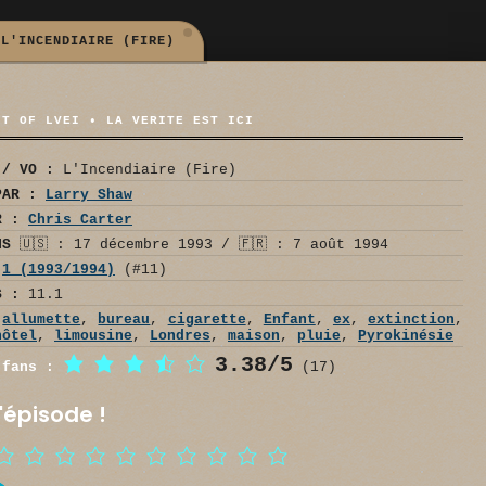
L'INCENDIAIRE (FIRE)
NT OF LVEI • LA VERITE EST ICI
 / VO :
L'Incendiaire (Fire)
PAR :
Larry Shaw
R :
Chris Carter
NS
🇺🇸 : 17 décembre 1993 / 🇫🇷 : 7 août 1994
1 (1993/1994)
(#11)
S :
11.1
allumette
,
bureau
,
cigarette
,
Enfant
,
ex
,
extinction
,
hôtel
,
limousine
,
Londres
,
maison
,
pluie
,
Pyrokinésie
3.38/5
 fans :
(17)
'épisode !