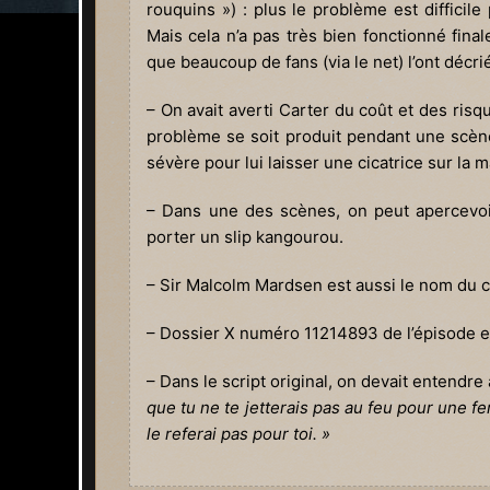
rouquins ») : plus le problème est difficil
Mais cela n’a pas très bien fonctionné fina
que beaucoup de fans (via le net) l’ont décri
– On avait averti Carter du coût et des risq
problème se soit produit pendant une scène
sévère pour lui laisser une cicatrice sur la m
– Dans une des scènes, on peut apercevoir 
porter un slip kangourou.
– Sir Malcolm Mardsen est aussi le nom du coi
– Dossier X numéro 11214893 de l’épisode es
– Dans le script original, on devait entendre à
que tu ne te jetterais pas au feu pour une 
le referai pas pour toi. »