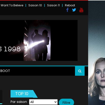
I Want To Believe
Saison 10
Saison 11
Reboot
EBOOT
TOP 10
Par saison