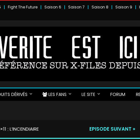
5
Fight The Future
Saison 6
Saison 7
Saison 8
Saison 9
UITS DÉRIVÉS
LES FANS
LE SITE
FORUM
R
1×11 : L’INCENDIAIRE
EPISODE SUIVANT »