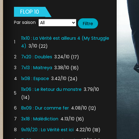
FLOP 10
Par saison
11x10 : La Vérité est ailleurs 4 (My Struggle
1
4)
3/10
(22)
2
7x20 : Doubles
3.24/10
(17)
3
7x13 : Maitreya
3.38/10
(16)
4
1x08 : Espace
3.42/10
(24)
11x06 : Le Retour du monstre
3.79/10
5
(14)
6
8x09 : Dur comme fer
4.08/10
(12)
7
3x18 : Malédiction
4.13/10
(16)
8
9x19/20 : La Vérité est ici
4.22/10
(18)