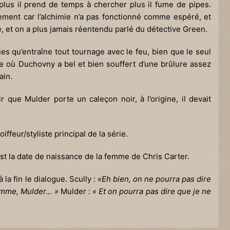
e plus il prend de temps à chercher plus il fume de pipes.
lement car l’alchimie n’a pas fonctionné comme espéré, et
é, et on a plus jamais réentendu parlé du détective Green.
ues qu’entraîne tout tournage avec le feu, bien que le seul
 où Duchovny a bel et bien souffert d’une brûlure assez
ain.
que Mulder porte un caleçon noir, à l’origine, il devait
ffeur/styliste principal de la série.
t la date de naissance de la femme de Chris Carter.
 la fin le dialogue. Scully :
«Eh bien, on ne pourra pas dire
femme, Mulder… »
Mulder :
« Et on pourra pas dire que je ne