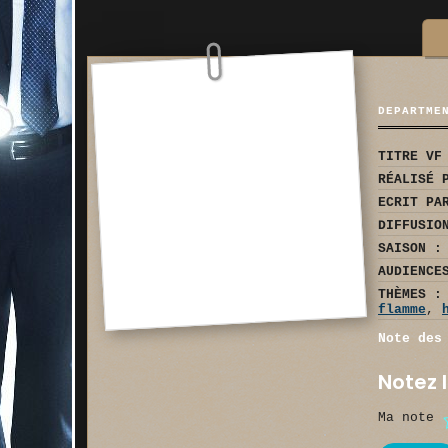
DEPARTME
TITRE VF
RÉALISÉ 
ECRIT PA
DIFFUSIO
SAISON :
AUDIENCE
THÈMES :
flamme
,
Note des
Notez l
Ma note