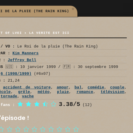
OI DE LA PLUIE (THE RAIN KING)
NT OF LVEI • LA VERITE EST ICI
 / VO :
Le Roi de la pluie (The Rain King)
PAR :
Kim Manners
R :
Jeffrey Bell
NS
🇺🇸 : 10 janvier 1999 / 🇫🇷 : 30 septembre 1999
6 (1998/1999)
(#6x07)
S :
21,24
accident de voiture
,
amour
,
bal
,
comédie
,
couple
,
école
,
grêle
,
météo
,
pluie
,
romance
,
télévision
,
,
tornade
,
vache
3.38/5
 fans :
(12)
'épisode !