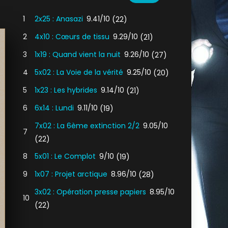
1
2x25 : Anasazi
9.41/10
(22)
2
4x10 : Cœurs de tissu
9.29/10
(21)
3
1x19 : Quand vient la nuit
9.26/10
(27)
4
5x02 : La Voie de la vérité
9.25/10
(20)
5
1x23 : Les hybrides
9.14/10
(21)
6
6x14 : Lundi
9.11/10
(19)
7x02 : La 6ème extinction 2/2
9.05/10
7
(22)
8
5x01 : Le Complot
9/10
(19)
9
1x07 : Projet arctique
8.96/10
(28)
3x02 : Opération presse papiers
8.95/10
10
(22)