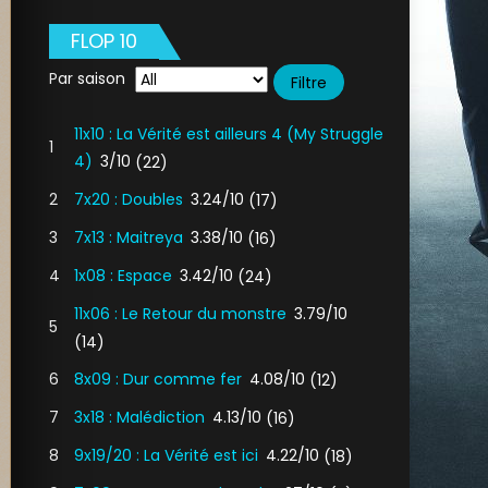
FLOP 10
Par saison
11x10 : La Vérité est ailleurs 4 (My Struggle
1
4)
3/10
(22)
2
7x20 : Doubles
3.24/10
(17)
3
7x13 : Maitreya
3.38/10
(16)
4
1x08 : Espace
3.42/10
(24)
11x06 : Le Retour du monstre
3.79/10
5
(14)
6
8x09 : Dur comme fer
4.08/10
(12)
7
3x18 : Malédiction
4.13/10
(16)
8
9x19/20 : La Vérité est ici
4.22/10
(18)