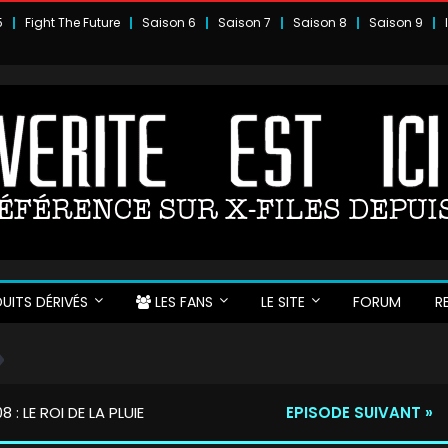
5
Fight The Future
Saison 6
Saison 7
Saison 8
Saison 9
UITS DÉRIVÉS
LES FANS
LE SITE
FORUM
R
8 : LE ROI DE LA PLUIE
EPISODE SUIVANT »