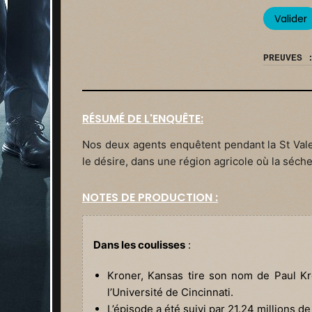
PREUVES 
RÉSUMÉ DE L'ENQUÊTE:
Nos deux agents enquêtent pendant la St Vale
le désire, dans une région agricole où la séche
NOTES DE PRODUCTION :
Dans les coulisses
:
Kroner, Kansas tire son nom de Paul Kr
l’Université de Cincinnati.
L’épisode a été suivi par 21.24 millions d