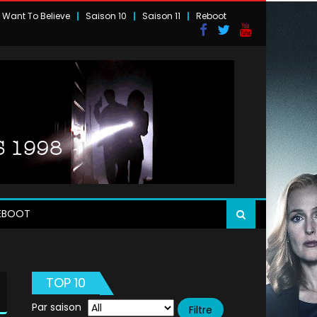
I Want To Believe
Saison 10
Saison 11
Reboot
EBOOT
TOP 10
Par saison