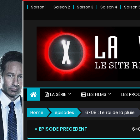
Skip
Saison 1
Saison 2
Saison 3
Saison 4
Saison 
to
content
LA SÉRIE
LES FILMS
LES PROD
Home
episodes
6×08 : Le roi de la pluie
« EPISODE PRECEDENT
6×0