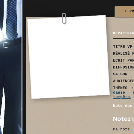
LE R
DEPARTME
TITRE VF
RÉALISÉ 
ECRIT PA
DIFFUSIO
SAISON :
AUDIENCE
THÈMES :
danse
,
tempête
Note des
Notez l
Ma note