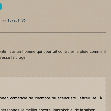
:
📜
Script VO
ntin, sur un homme qui pourrait contrôler la pluie comme il
resse fait rage.
oner, camarade de chambre du scénariste Jeffrey Bell à
e personnes, le meilleur score, improbable, de la saison.