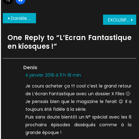
Navigation
Danièle Douet doublera Gillian Anderson
EXCLUSIF : Jour de diffusion, spoilers, impressions, toutes les dernières infos sur la saison 10 !
de
l’article
One Reply to “
L’Ecran Fantastique
en kiosques !
”
Denis
4 janvier 2016 à 11 h 18 min
Je cours acheter ça !!! cool c’est le grand retour
de L’écran Fantastique avec un dossier X Files 🙂
Je pensais bien que le magazine le ferait 😉 Il a
toujours été fidèle à la série.
Puis sans doute bientôt un N° spécial avec les 6
prochains épisodes disséqués comme à la
grande époque !