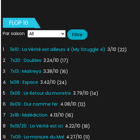
FLOP 10
Par saison
1
11x10 : La Vérité est ailleurs 4 (My Struggle 4)
3/10
(22)
2
7x20 : Doubles
3.24/10
(17)
3
7x13 : Maitreya
3.38/10
(16)
4
1x08 : Espace
3.42/10
(24)
5
11x06 : Le Retour du monstre
3.79/10
(14)
6
8x09 : Dur comme fer
4.08/10
(12)
7
3x18 : Malédiction
4.13/10
(16)
8
9x19/20 : La Vérité est ici
4.22/10
(18)
9
7x09 : La morsure du Mal
4.27/10
(11)