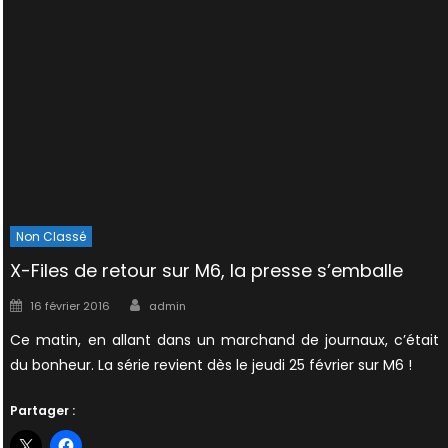
Non Classé
X-Files de retour sur M6, la presse s’emballe
Author
Posted
16 février 2016
admin
on
Ce matin, en allant dans un marchand de journaux, c’était
du bonheur. La série revient dès le jeudi 25 février sur M6 !
Partager :