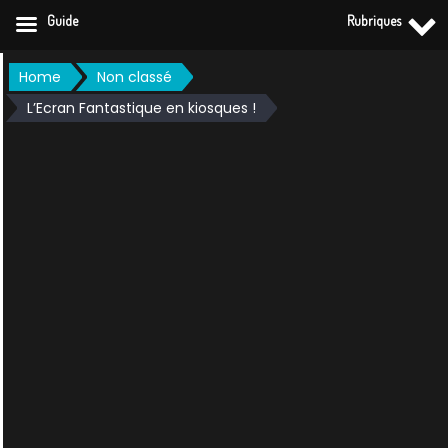
Guide
Rubriques
Skip
Home
Non classé
to
L’Ecran Fantastique en kiosques !
content