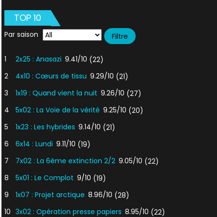
TOP 10
Par saison
1
2x25 : Anasazi
9.41/10
(22)
2
4x10 : Cœurs de tissu
9.29/10
(21)
3
1x19 : Quand vient la nuit
9.26/10
(27)
4
5x02 : La Voie de la vérité
9.25/10
(20)
5
1x23 : Les hybrides
9.14/10
(21)
6
6x14 : Lundi
9.11/10
(19)
7
7x02 : La 6ème extinction 2/2
9.05/10
(22)
8
5x01 : Le Complot
9/10
(19)
9
1x07 : Projet arctique
8.96/10
(28)
10
3x02 : Opération presse papiers
8.95/10
(22)