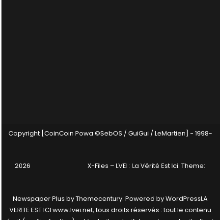
Copyright [CoinCoin Powa ©SebOS / GuiGui / LeMartien] - 1998-
2026
X-Files – LVEI : La Vérité Est Ici
. Theme:
Newspaper Plus by
Themecentury
. Powered by
WordPress
LA
VERITE EST ICI www.lvei.net, tous droits réservés : tout le contenu