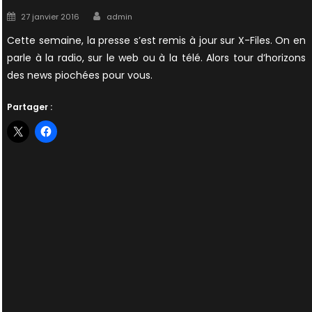
Author
Posted
27 janvier 2016
admin
on
Cette semaine, la presse s’est remis à jour sur X-Files. On en
parle à la radio, sur le web ou à la télé. Alors tour d’horizons
des news piochées pour vous.
Partager :