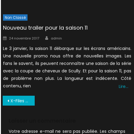
Non Classé
Nouveau trailer pour la saison 11
Author
Posted
24 novembre 2017
admin
on
Le 3 janvier, la saison 11 débarque sur les écrans américains.
Une nouvelle promo nous offre de nouvelles images. Les
fans le savent, ils peuvent reconnaître une saison de la série
avec la coupe de cheveux de Scully. Et pour la saison 11, pas
de problème non plus. La longueur est indécente. Côté
contenu, rien
Lire…
Navigation
X-Files débarque ce soir sur AB1
de
l’article
Laisser un commentaire
Votre adresse e-mail ne sera pas publiée.
Les champs