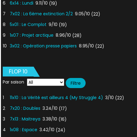
6
6x14 : Lundi
9.11/10
(19)
7
7x02 : La 6ème extinction 2/2
9.05/10
(22)
8
5x01 : Le Complot
9/10
(19)
9
1x07 : Projet arctique
8.96/10
(28)
10
3x02 : Opération presse papiers
8.95/10
(22)
FLOP 10
Par saison
1
11x10 : La Vérité est ailleurs 4 (My Struggle 4)
3/10
(22)
2
7x20 : Doubles
3.24/10
(17)
3
7x13 : Maitreya
3.38/10
(16)
4
1x08 : Espace
3.42/10
(24)