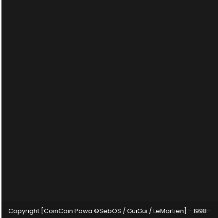
Copyright [CoinCoin Powa ©SebOS / GuiGui / LeMartien] - 1998-