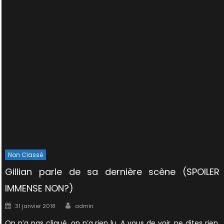
Non Classé
Gillian parle de sa dernière scène (SPOILER
IMMENSE NON?)
Author
Posted
31 janvier 2018
admin
on
On n’a pas cliqué, on n’a rien lu. A vous de voir. ne dites rien.