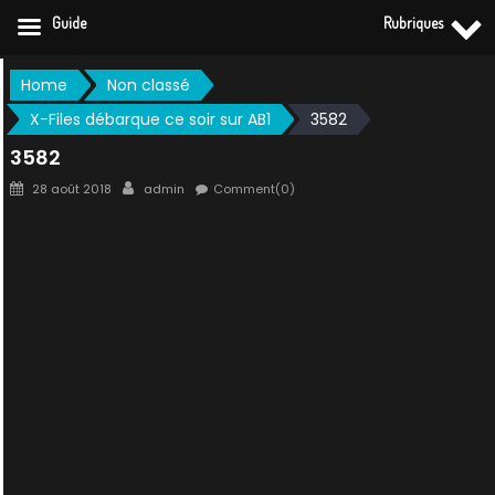
Guide
Rubriques
Skip
Home
Non classé
to
X-Files débarque ce soir sur AB1
3582
content
3582
Posted
Author
28 août 2018
admin
Comment(0)
on